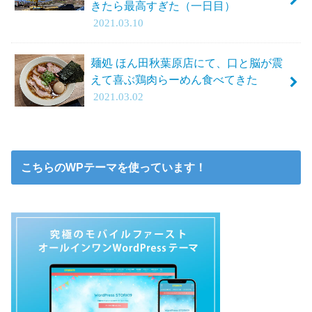
きたら最高すぎた（一日目）
2021.03.10
麺処 ほん田秋葉原店にて、口と脳が震
えて喜ぶ鶏肉らーめん食べてきた
2021.03.02
こちらのWPテーマを使っています！