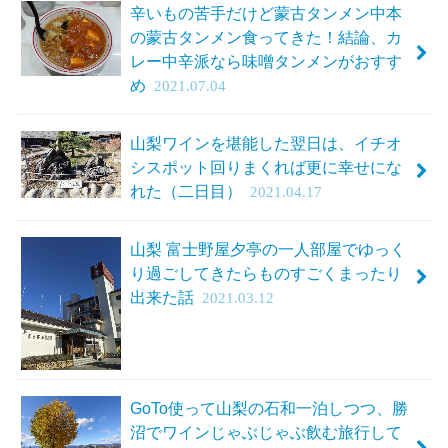
辛いもの苦手だけど蒙古タンメン中本
の蒙古タンメン食ってきた！結論、カ
レー中辛派なら味噌タンメンがおすす
め
2021.07.04
山梨ワインを堪能した翌日は、イチオ
シスポット回りまくれば更に幸せにな
れた（二日目）
2021.04.17
山梨 富士野屋夕亭の一人部屋でゆっく
り過ごしてきたらものすごくまったり
出来た話
2021.03.12
GoTo使って山梨の石和一泊しつつ、勝
沼でワインじゃぶじゃぶ飲む旅行して