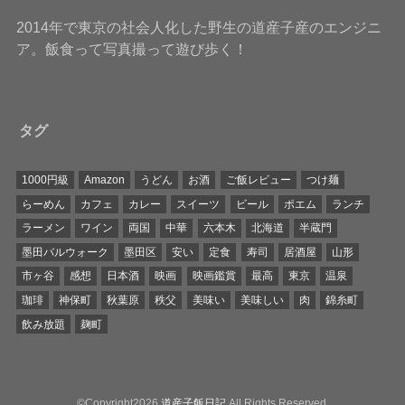
2014年で東京の社会人化した野生の道産子産のエンジニ
ア。飯食って写真撮って遊び歩く！
タグ
1000円級
Amazon
うどん
お酒
ご飯レビュー
つけ麺
らーめん
カフェ
カレー
スイーツ
ビール
ポエム
ランチ
ラーメン
ワイン
両国
中華
六本木
北海道
半蔵門
墨田バルウォーク
墨田区
安い
定食
寿司
居酒屋
山形
市ヶ谷
感想
日本酒
映画
映画鑑賞
最高
東京
温泉
珈琲
神保町
秋葉原
秩父
美味い
美味しい
肉
錦糸町
飲み放題
麹町
©Copyright2026
道産子飯日記
.All Rights Reserved.