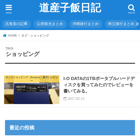
道産子飯日記
menu
search
北海道の記事
山形観光まとめ
沖縄旅行まとめ
秩父旅行まとめ
HOME
タグ : ショッピング
ショッピング
ネットショッピング（Amazon・楽天）レビュ
I-O DATAの1TBポータブルハードデ
ー
ィスクを買ってみたのでレビューを
書いてみる。
2017.03.13
最近の投稿