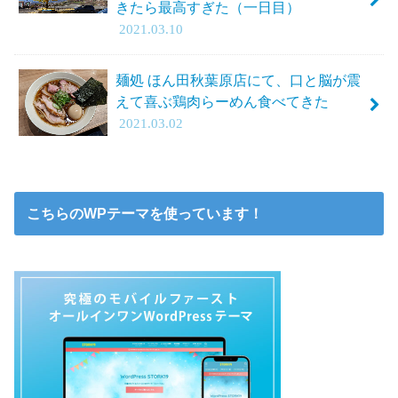
きたら最高すぎた（一日目）
2021.03.10
麺処 ほん田秋葉原店にて、口と脳が震
えて喜ぶ鶏肉らーめん食べてきた
2021.03.02
こちらのWPテーマを使っています！