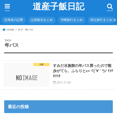
道産子飯日記
menu
search
北海道の記事
山形観光まとめ
沖縄旅行まとめ
秩父旅行まとめ
HOME
タグ : 年パス
年パス
日常
すみだ水族館の年パス買ったので散
歩がてら、ふらりとε=ヾ(´∀｀*)ﾉ ｲｯﾃ
ｷﾏｼﾀ
2015.11.04
最近の投稿