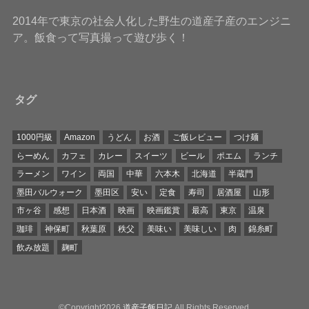
2014年で東京の社会人化した野生の道産子産のエンジニ
ア。飯食って写真撮って遊び歩く！
タグ
1000円級
Amazon
うどん
お酒
ご飯レビュー
つけ麺
らーめん
カフェ
カレー
スイーツ
ビール
ポエム
ランチ
ラーメン
ワイン
両国
中華
六本木
北海道
半蔵門
墨田バルウォーク
墨田区
安い
定食
寿司
居酒屋
山形
市ヶ谷
感想
日本酒
映画
映画鑑賞
最高
東京
温泉
珈琲
神保町
秋葉原
秩父
美味い
美味しい
肉
錦糸町
飲み放題
麹町
©Copyright2026
道産子飯日記
.All Rights Reserved.