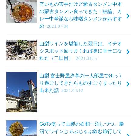
辛いもの苦手だけど蒙古タンメン中本
の蒙古タンメン食ってきた！結論、カ
レー中辛派なら味噌タンメンがおすす
め
2021.07.04
山梨ワインを堪能した翌日は、イチオ
シスポット回りまくれば更に幸せにな
れた（二日目）
2021.04.17
山梨 富士野屋夕亭の一人部屋でゆっく
り過ごしてきたらものすごくまったり
出来た話
2021.03.12
GoTo使って山梨の石和一泊しつつ、勝
沼でワインじゃぶじゃぶ飲む旅行して