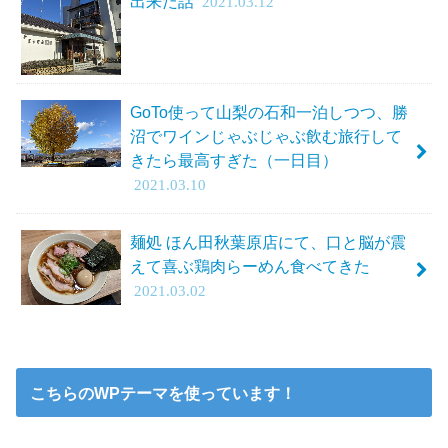
出来た話
2021.03.12
GoTo使って山梨の石和一泊しつつ、勝
沼でワインじゃぶじゃぶ飲む旅行して
きたら最高すぎた（一日目）
2021.03.10
麺処 ほん田秋葉原店にて、口と脳が震
えて喜ぶ鶏肉らーめん食べてきた
2021.03.02
こちらのWPテーマを使っています！