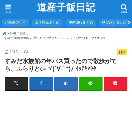
道産子飯日記
menu
search
北海道の記事
山形観光まとめ
沖縄旅行まとめ
秩父旅行まとめ
HOME
日常
すみだ水族館の年パス買ったので散歩がてら、ふらりとε=ヾ(´∀｀*)ﾉ ｲｯﾃｷﾏｼﾀ
2015.11.04
日常
すみだ水族館の年パス買ったので散歩がて
ら、ふらりとε=ヾ(´∀｀*)ﾉ ｲｯﾃｷﾏｼﾀ