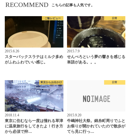
RECOMMEND
こちらの記事も人気です。
ご飯レビュー
日常
2015.6.26
2015.7.9
スターバックスラテはミルク多め
せんべろという夢の響きを感じる
がふわふわでいい感じ。
単語がある。。。
東京からお出かけ
日常
2018.11.4
2015.9.20
東京に住むなら一度は憧れる草津
牛嶋神社大祭。錦糸町周りでふと
に温泉旅行をしてきたよ！行き方
お祭りが開かれていたので散歩が
から必須で抑…
てら見に行っ…