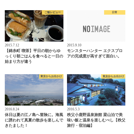
ご飯レビュー
日常
2015.7.12
2015.9.10
【錦糸町 喫茶】平日の朝からゆ
モンスターハンター エクスプロ
っくり朝ごはんを食べると一日の
アの完成度が高すぎて面白い。
始まり方が違う
東京からお出かけ
東京からお出かけ
2016.8.24
2016.5.3
休日は夏の江ノ島へ冒険に。海風
秩父小鹿野温泉旅館 梁山泊で美
に誘われて真夏の散歩を楽しんで
味い飯と温泉を楽しむべし【秩父
きたました！
旅行・宿泊編】