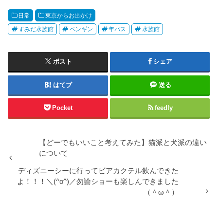
日常
東京からお出かけ
すみだ水族館
ペンギン
年パス
水族館
ポスト
シェア
はてブ
送る
Pocket
feedly
【どーでもいいこと考えてみた】猫派と犬派の違い
について
ディズニーシーに行ってビアカクテル飲んできた
よ！！！＼(^o^)／勿論ショーも楽しんできました
（＾ω＾）