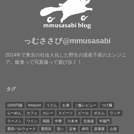
っむささび@mmusasabi
2014年で東京の社会人化した野生の道産子産のエンジニ
ア。飯食って写真撮って遊び歩く！
タグ
1000円級
Amazon
うどん
お酒
ご飯レビュー
つけ麺
らーめん
カフェ
カレー
スイーツ
ビール
ポエム
ランチ
ラーメン
ワイン
両国
中華
六本木
北海道
半蔵門
墨田バルウォーク
墨田区
安い
定食
寿司
居酒屋
山形