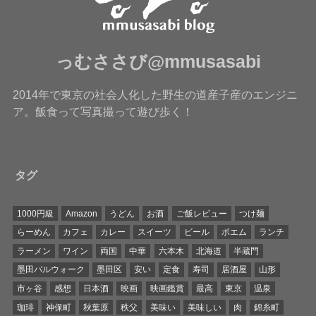
っむささび@mmusasabi
2014年で東京の社会人化した野生の道産子産のエンジニ
ア。飯食って写真撮って遊び歩く！
タグ
1000円級
Amazon
うどん
お酒
ご飯レビュー
つけ麺
らーめん
カフェ
カレー
スイーツ
ビール
ポエム
ランチ
ラーメン
ワイン
両国
中華
六本木
北海道
半蔵門
墨田バルウォーク
墨田区
安い
定食
寿司
居酒屋
山形
市ヶ谷
感想
日本酒
映画
映画鑑賞
最高
東京
温泉
珈琲
神保町
秋葉原
秩父
美味い
美味しい
肉
錦糸町