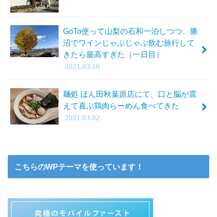
GoTo使って山梨の石和一泊しつつ、勝
沼でワインじゃぶじゃぶ飲む旅行して
きたら最高すぎた（一日目）
2021.03.10
麺処 ほん田秋葉原店にて、口と脳が震
えて喜ぶ鶏肉らーめん食べてきた
2021.03.02
こちらのWPテーマを使っています！