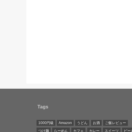
Tags
1000円級
Amazon
うどん
お酒
ご飯レビュー
つけ麺
らーめん
カフェ
カレー
スイーツ
ビー