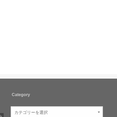
Category
ル