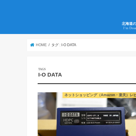
北海道
I’m Dos
HOME
タグ : I-O DATA
I-O DATA
ネットショッピング（Amazon・楽天）レ