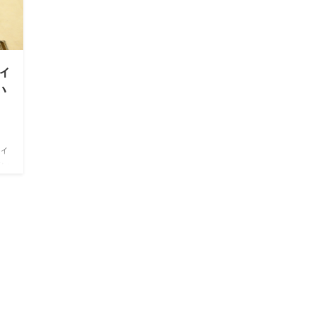
ディ
い
ディ
てい
ック