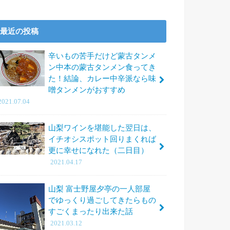
最近の投稿
辛いもの苦手だけど蒙古タンメ
ン中本の蒙古タンメン食ってき
た！結論、カレー中辛派なら味
噌タンメンがおすすめ
2021.07.04
山梨ワインを堪能した翌日は、
イチオシスポット回りまくれば
更に幸せになれた（二日目）
2021.04.17
山梨 富士野屋夕亭の一人部屋
でゆっくり過ごしてきたらもの
すごくまったり出来た話
2021.03.12