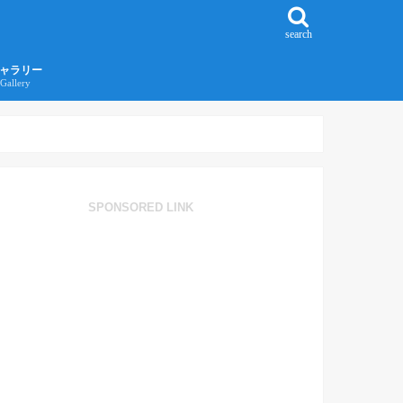
search
ャラリー
Gallery
016年江ノ島旅行ギャラリー
017年沖縄旅行ギャラリー
SPONSORED LINK