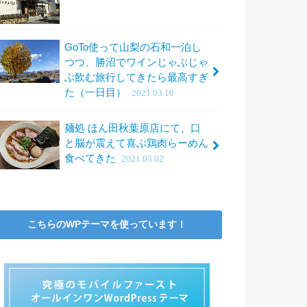
GoTo使って山梨の石和一泊し
つつ、勝沼でワインじゃぶじゃ
ぶ飲む旅行してきたら最高すぎ
た（一日目）
2021.03.10
麺処 ほん田秋葉原店にて、口
と脳が震えて喜ぶ鶏肉らーめん
食べてきた
2021.03.02
こちらのWPテーマを使っています！