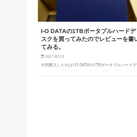
I-O DATAの1TBポータブルハード
スクを買ってみたのでレビューを書
てみる。
2017.03.13
今回購入したのはI-O DATAの1TBポータブルハード
スクです。 最近デジカメを購入し大量に写真を撮っ
たら手持ちの500GB HDDを即座に圧迫。これではバ
アップもままならないと思い。 amazonでタイム…