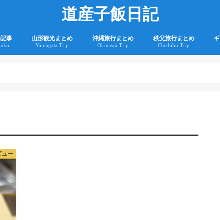
道産子飯日記
の記事
山形観光まとめ
沖縄旅行まとめ
秩父旅行まとめ
ギ
anko
Yamagata Trip
Okinawa Trip
Chichibu Trip
2
2
ビュー