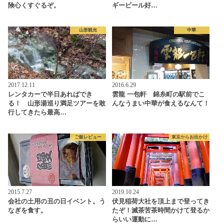
険心くすぐるぞ。
ギービール好…
山形観光
中華
2017.12.11
2016.6.29
レンタカーで半日あればでき
雲龍 一包軒 錦糸町の駅前でこ
る！ 山形湯巡り満足ツアーを敢
んなうまい中華が食えるなんて！
行してきたら最高…
ご飯レビュー
東京からお出かけ
2015.7.27
2019.10.24
会社の土用の丑の日イベント。う
伏見稲荷大社を頂上まで登ってき
なぎを食す。
たぞ！滅茶苦茶時間かけて登るか
らいい運動に…