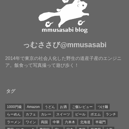
っむささび@mmusasabi
2014年で東京の社会人化した野生の道産子産のエンジニ
ア。飯食って写真撮って遊び歩く！
タグ
1000円級
Amazon
うどん
お酒
ご飯レビュー
つけ麺
らーめん
カフェ
カレー
スイーツ
ビール
ポエム
ランチ
ラーメン
ワイン
両国
中華
六本木
北海道
半蔵門