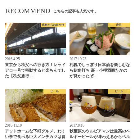
RECOMMEND
こちらの記事も人気です。
東京からお出かけ
寿司
2016.4.25
2017.10.23
東京から秩父への行き方！レッド
札幌でしっぽり日本酒を楽しむな
アロー号で移動すると楽ちんでし
ら鮨角打ち 裏・小樽酒商たかの
た【秩父旅行…
が良かったぞ…
ビール
ビール
2016.11.10
2017.8.16
アットホームな下町グルメ。わく
秋葉原のウルビアマンは最高のベ
い亭で食べる巨大メンチカツは冒
ルギービールが味わえるからベル