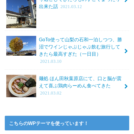
出来た話
2021.03.12
GoTo使って山梨の石和一泊しつつ、勝
沼でワインじゃぶじゃぶ飲む旅行して
きたら最高すぎた（一日目）
2021.03.10
麺処 ほん田秋葉原店にて、口と脳が震
えて喜ぶ鶏肉らーめん食べてきた
2021.03.02
こちらのWPテーマを使っています！