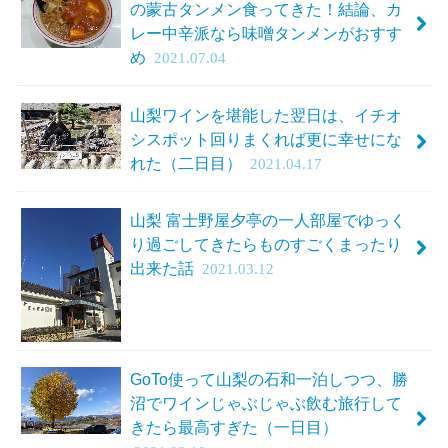
の蒙古タンメン食ってきた！結論、カ
レー中辛派なら味噌タンメンがおすす
め
2021.07.04
山梨ワインを堪能した翌日は、イチオ
シスポット回りまくれば更に幸せにな
れた（二日目）
2021.04.17
山梨 富士野屋夕亭の一人部屋でゆっく
り過ごしてきたらものすごくまったり
出来た話
2021.03.12
GoTo使って山梨の石和一泊しつつ、勝
沼でワインじゃぶじゃぶ飲む旅行して
きたら最高すぎた（一日目）