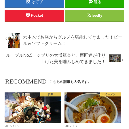
はてブ
送る
Pocket
feedly
六本木でお昼からグルメを堪能してきました！ビー
ル＆ソフトクリーム！
ルーブルNo.9、ジブリの大博覧会と、巨匠達が作り
上げた美を噛みしめてきました！
RECOMMEND
こちらの記事も人気です。
日常
ラーメン
2016.3.16
2017.1.30