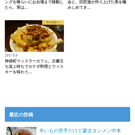
ングを喰らいにお台場まで移動し
会と、巨匠達が作り上げた美を噛
たら、実は…
みしめてき…
ウィスキー
2017.9.9
神保町ウィスラーカフェ。古書立
ち並ぶ待ちでカナダ料理とウィス
キーを味わう…
最近の投稿
辛いもの苦手だけど蒙古タンメン中本