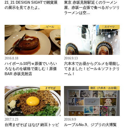
21_21 DESIGN SIGHTで雑貨展
東京 赤坂見附駅近くのラーメン
の展示を見てきたよ。
屋、赤坂一点張で食べるガッツリ
ラーメンは空…
ビール
スイーツ
2016.8.18
2016.9.13
ハイボール10円ｗ原価でいろい
六本木でお昼からグルメを堪能し
ろなものを破格で楽しむ！原価
てきました！ビール＆ソフトクリ
BAR 赤坂見附店
ーム！
まぜそば
港区（六本木・お台場）
2017.1.23
2016.9.9
台湾まぜそば はなび 納豆トッピ
ルーブルNo.9、ジブリの大博覧