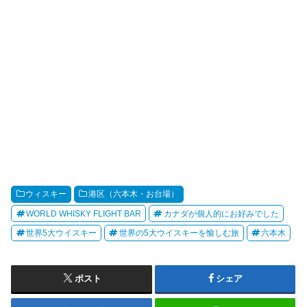
ウィスキー
港区（六本木・お台場）
WORLD WHISKY FLIGHT BAR
カナダが個人的にお好みでした
世界5大ウイスキー
世界の5大ウイスキーを愉しむ旅
六本木
ポスト
シェア