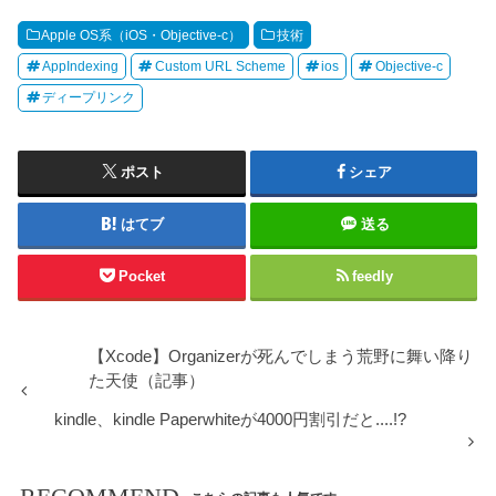
Apple OS系（iOS・Objective-c）
技術
AppIndexing
Custom URL Scheme
ios
Objective-c
ディープリンク
ポスト
シェア
はてブ
送る
Pocket
feedly
【Xcode】Organizerが死んでしまう荒野に舞い降り
た天使（記事）
kindle、kindle Paperwhiteが4000円割引だと....!?