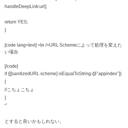
handleDeepLink:url];
return YES;
}
[code lang=text] <br />URL Schemeによって処理を変えた
い場合
[/code]
if ([[sanitizedURL scheme] isEqualToString:@"appindex"])
{
//こちょこちょ
}
“`
とすると良いかもしれない。