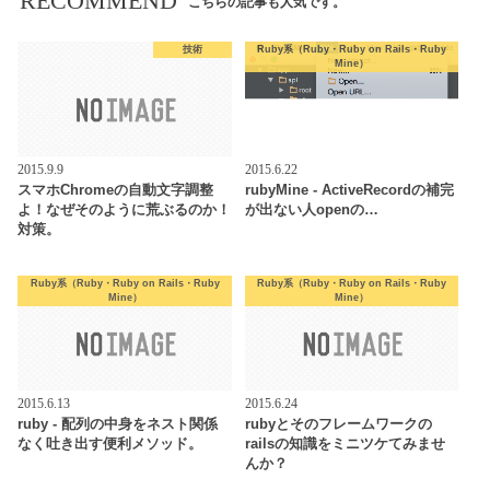
RECOMMEND
こちらの記事も人気です。
技術
Ruby系（Ruby・Ruby on Rails・Ruby
Mine）
2015.9.9
2015.6.22
スマホChromeの自動文字調整
rubyMine - ActiveRecordの補完
よ！なぜそのように荒ぶるのか！
が出ない人openの…
対策。
Ruby系（Ruby・Ruby on Rails・Ruby
Ruby系（Ruby・Ruby on Rails・Ruby
Mine）
Mine）
2015.6.13
2015.6.24
ruby - 配列の中身をネスト関係
rubyとそのフレームワークの
なく吐き出す便利メソッド。
railsの知識をミニツケてみませ
んか？