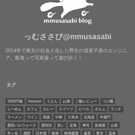
っむささび@mmusasabi
2014年で東京の社会人化した野生の道産子産のエンジニ
ア。飯食って写真撮って遊び歩く！
タグ
1000円級
Amazon
うどん
お酒
ご飯レビュー
つけ麺
らーめん
カフェ
カレー
スイーツ
ビール
ポエム
ランチ
ラーメン
ワイン
両国
中華
六本木
北海道
半蔵門
墨田バルウォーク
墨田区
安い
定食
寿司
居酒屋
山形
市ヶ谷
感想
日本酒
映画
映画鑑賞
最高
東京
温泉