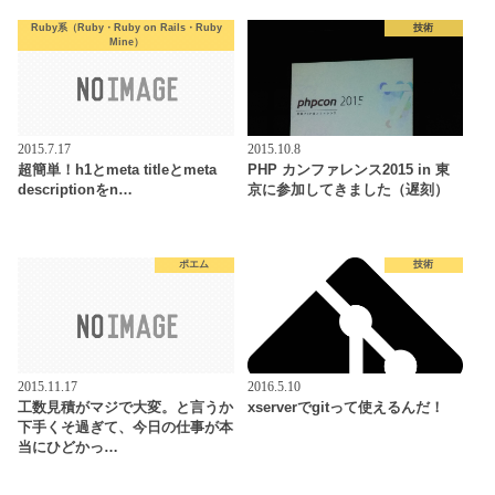
Ruby系（Ruby・Ruby on Rails・Ruby
技術
Mine）
2015.7.17
2015.10.8
超簡単！h1とmeta titleとmeta
PHP カンファレンス2015 in 東
descriptionをn…
京に参加してきました（遅刻）
ポエム
技術
2015.11.17
2016.5.10
工数見積がマジで大変。と言うか
xserverでgitって使えるんだ！
下手くそ過ぎて、今日の仕事が本
当にひどかっ…