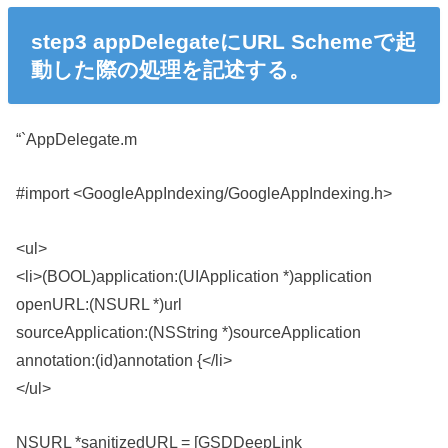
step3 appDelegateにURL Schemeで起
動した際の処理を記述する。
“`AppDelegate.m
#import <GoogleAppIndexing/GoogleAppIndexing.h>
<ul>
<li>(BOOL)application:(UIApplication *)application
openURL:(NSURL *)url
sourceApplication:(NSString *)sourceApplication
annotation:(id)annotation {</li>
</ul>
NSURL *sanitizedURL = [GSDDeepLink