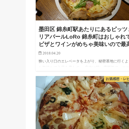
墨田区 錦糸町駅あたりにあるピッツ
リアバールLoRo 錦糸町はおしゃれ
ピザとワインがめちゃ美味いので最
2018.04.20
狭い入り口のエレベータを上がり、秘密基地に行くよ
な気持ちで入店を果たす。 店内は暗い雰囲気で、や
かなBARっぽい感じ。お店の方に連れられ男二人でお
お酒感想・レ
ゃれなお店への潜入をキメた。 と、いうことで（？
今…