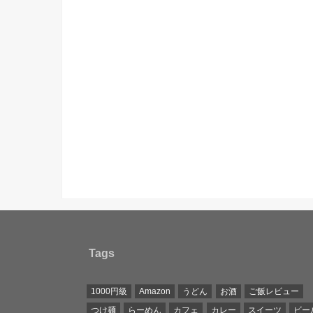
Tags
1000円級
Amazon
うどん
お酒
ご飯レビュー
つけ麺
らーめん
カフェ
カレー
スイーツ
ビー