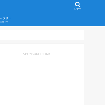
search
ャラリー
Gallery
016年江ノ島旅行ギャラリー
017年沖縄旅行ギャラリー
SPONSORED LINK