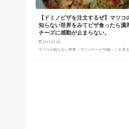
【ドミノピザを注文するぜ】マツコ
知らない世界をみてピザ食ったら濃
チーズに感動が止まらない。
2015.07.02
マツコの知らない世界 – デリバリーピザ編 – これ見
た？ こんなの見せられたらピザ頼んじまうだろぉお
おお！！ まるで俺の叫びに呼応するかのように投函
た出前のちらしっ！ それはドミノピ…