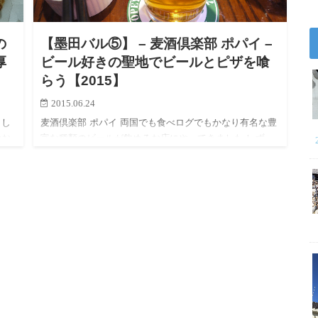
の
【墨田バル⑤】 – 麦酒倶楽部 ポパイ –
厚
ビール好きの聖地でビールとピザを喰
らう【2015】
2015.06.24
まし
麦酒倶楽部 ポパイ 両国でも食べログでもかなり有名な豊
おお
富な種類のビールが飲めるお店にやってきました！ ずっ
され
と行きたいと思っていたこのお店がまさかバルに出店し
ているとは….！ 出店一覧にこのお店を見つけた瞬間に…