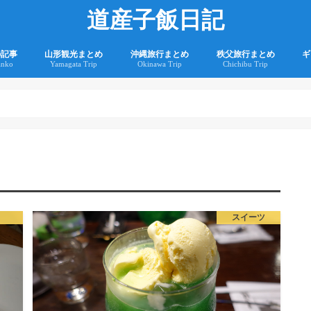
道産子飯日記
の記事
山形観光まとめ
沖縄旅行まとめ
秩父旅行まとめ
ギ
anko
Yamagata Trip
Okinawa Trip
Chichibu Trip
2
2
スイーツ