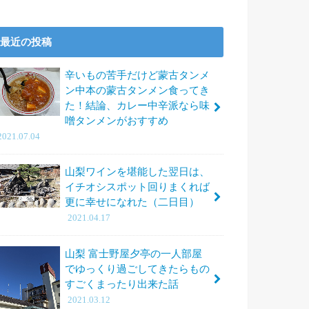
最近の投稿
辛いもの苦手だけど蒙古タンメ
ン中本の蒙古タンメン食ってき
た！結論、カレー中辛派なら味
噌タンメンがおすすめ
2021.07.04
山梨ワインを堪能した翌日は、
イチオシスポット回りまくれば
更に幸せになれた（二日目）
2021.04.17
山梨 富士野屋夕亭の一人部屋
でゆっくり過ごしてきたらもの
すごくまったり出来た話
2021.03.12