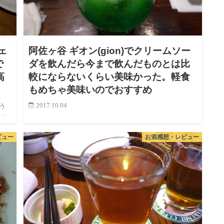
ェ
阿佐ヶ谷 ギオン(gion)でクリームソー
で
ダを飲んだら今まで飲んだものとは比
高
較にならないくらい美味かった。軽食
もめちゃ美味いのでおすすめ
2017.10.04
う
や静
友達が阿佐ヶ谷で「ものすごく美味いクリームソーダー
し
を出すお店を見つけた」と教えてくれたので行ってきま
ビュー
お酒感想・レビュー
）
した！ 阿佐ヶ谷は墨田区錦糸町からは総武線で１本でい
けます。とはいえ…遠い…. しかし美味いもの…