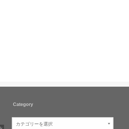
Category
ル