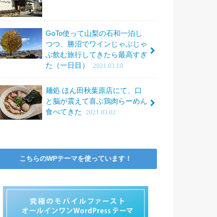
GoTo使って山梨の石和一泊し
つつ、勝沼でワインじゃぶじゃ
ぶ飲む旅行してきたら最高すぎ
た（一日目）
2021.03.10
麺処 ほん田秋葉原店にて、口
と脳が震えて喜ぶ鶏肉らーめん
食べてきた
2021.03.02
こちらのWPテーマを使っています！