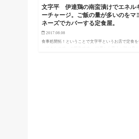
文字平 伊達鶏の南蛮漬けでエネル
ーチャージ。ご飯の量が多いのをマ
ネーズでカバーする定食屋。
2017.08.08
食事処開拓！ということで文字平というお店で定食を
べてきたので、ご報告です。 結果から言うと味は良
たけどおかずが少なかったかな？ という感じです！