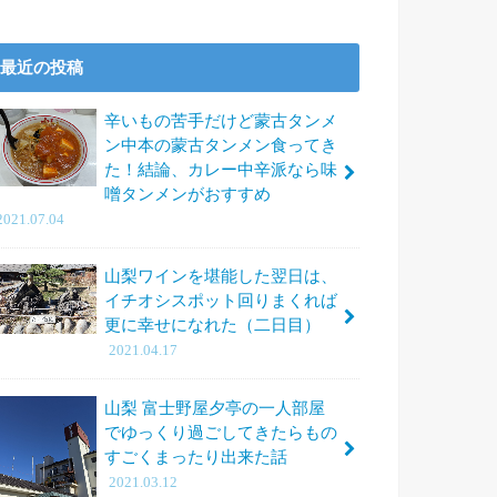
最近の投稿
辛いもの苦手だけど蒙古タンメ
ン中本の蒙古タンメン食ってき
た！結論、カレー中辛派なら味
噌タンメンがおすすめ
2021.07.04
山梨ワインを堪能した翌日は、
イチオシスポット回りまくれば
更に幸せになれた（二日目）
2021.04.17
山梨 富士野屋夕亭の一人部屋
でゆっくり過ごしてきたらもの
すごくまったり出来た話
2021.03.12