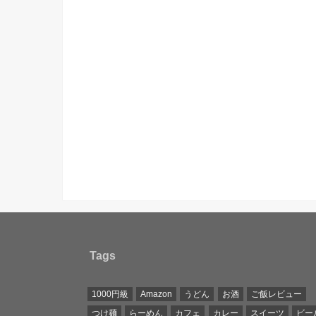
Tags
1000円級
Amazon
うどん
お酒
ご飯レビュー
つけ麺
らーめん
カフェ
カレー
スイーツ
ビー