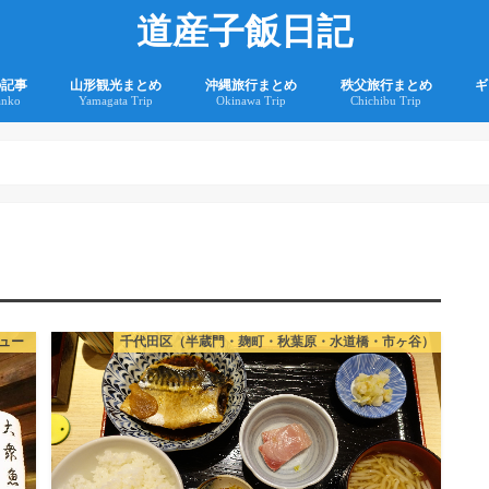
道産子飯日記
の記事
山形観光まとめ
沖縄旅行まとめ
秩父旅行まとめ
ギ
anko
Yamagata Trip
Okinawa Trip
Chichibu Trip
2
2
ュー
千代田区（半蔵門・麹町・秋葉原・水道橋・市ヶ谷）