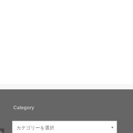
Category
ル