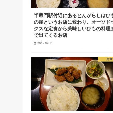
半蔵門駅付近にあるとんがらしはひ
の屋というお店に変わり、オーソド
クスな定食から美味しいひもの料理
で出てくるお店
2017.09.11
以前、「とんがらし」というお店があり、月に数度く
い訪れるちょうどいい定食屋だったんですが、そのお
定食
がが閉じてしまいました。 下記は以前の記事です。 
んがらし」仕事の昼休みに贅沢なお昼ごはんが食べた
なったらここにG…