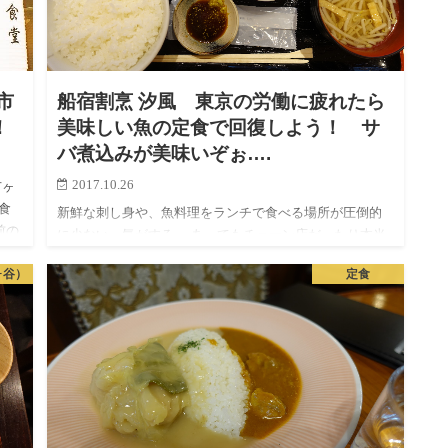
市
船宿割烹 汐風 東京の労働に疲れたら
！
美味しい魚の定食で回復しよう！ サ
バ煮込みが美味いぞぉ….
2017.10.26
市ヶ
食
新鮮な刺し身や、魚料理をランチで食べる場所が圧倒的
前の
に少ない。気がする。 あってもチェーン店だったり本当
んな
に美味しいか微妙だったりしますよね。 ですが、半蔵門
ヶ谷）
定食
の方でちょっとお高いですが、いい感じの魚の定食屋を
発見したので紹介…