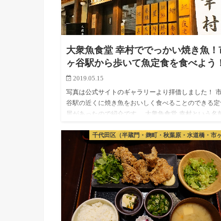
大衆魚食堂 幸村ででっかい焼き魚！
ヶ谷駅から歩いて魚定食を食べよう
2019.05.15
写真は公式サイトのギャラリーより拝借しました！ 
谷駅の近くに焼き魚をおいしく食べることのできる定
屋があったので紹介です。 大衆魚食堂 幸村という名
お店ですね。5年くらいこのあたりで働いてますがこ
千代田区（半蔵門・麹町・秋葉原・水道橋・市
お店があった…