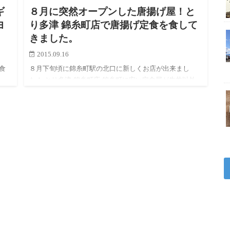
ギ
８月に突然オープンした唐揚げ屋！と
ヨ
り多津 錦糸町店で唐揚げ定食を食して
きました。
2015.09.16
食
８月下旬頃に錦糸町駅の北口に新しくお店が出来まし
かっ
た！ とり多津 錦糸町店 錦糸町に安い定食屋が牛丼以外
に目立ったところがなかったので丁度良い！ と僕は喜び
を隠しきれません。 丼は500円弱から、定食は700円弱か
らの値段…