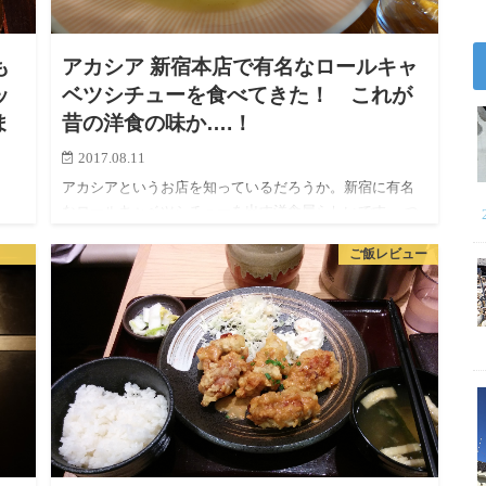
も
アカシア 新宿本店で有名なロールキャ
ッ
ベツシチューを食べてきた！ これが
ま
昔の洋食の味か….！
2017.08.11
アカシアというお店を知っているだろうか。新宿に有名
なロールキャベツシチューを出す洋食屋らしいです。 つ
ら
い最近その情報を先輩に教えてもらい、気になってしょ
店
ご飯レビュー
うがないので来てしまいました。
「と
く