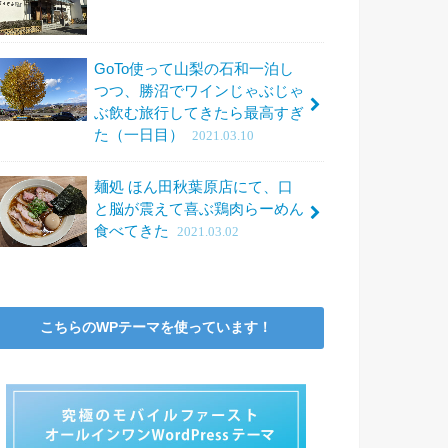
GoTo使って山梨の石和一泊し
つつ、勝沼でワインじゃぶじゃ
ぶ飲む旅行してきたら最高すぎ
た（一日目）
2021.03.10
麺処 ほん田秋葉原店にて、口
と脳が震えて喜ぶ鶏肉らーめん
食べてきた
2021.03.02
こちらのWPテーマを使っています！