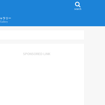
search
ャラリー
Gallery
016年江ノ島旅行ギャラリー
017年沖縄旅行ギャラリー
SPONSORED LINK