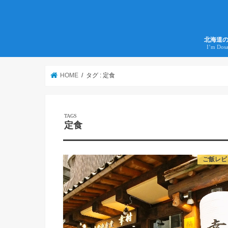
北海道
I’m Dos
HOME
タグ : 定食
定食
ご飯レビ