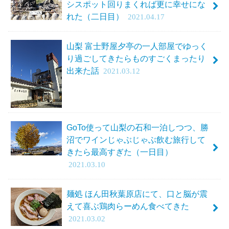
シスポット回りまくれば更に幸せにな
れた（二日目）
2021.04.17
山梨 富士野屋夕亭の一人部屋でゆっく
り過ごしてきたらものすごくまったり
出来た話
2021.03.12
GoTo使って山梨の石和一泊しつつ、勝
沼でワインじゃぶじゃぶ飲む旅行して
きたら最高すぎた（一日目）
2021.03.10
麺処 ほん田秋葉原店にて、口と脳が震
えて喜ぶ鶏肉らーめん食べてきた
2021.03.02