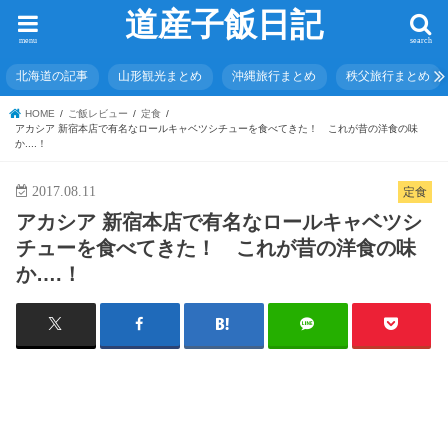
道産子飯日記
menu
search
北海道の記事
山形観光まとめ
沖縄旅行まとめ
秩父旅行まとめ
HOME
ご飯レビュー
定食
アカシア 新宿本店で有名なロールキャベツシチューを食べてきた！ これが昔の洋食の味
か....！
2017.08.11
定食
アカシア 新宿本店で有名なロールキャベツシ
チューを食べてきた！ これが昔の洋食の味
か….！