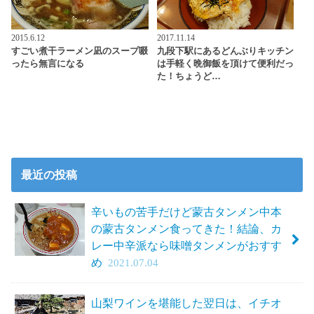
2015.6.12
2017.11.14
すごい煮干ラーメン凪のスープ啜
九段下駅にあるどんぶりキッチン
ったら無言になる
は手軽く晩御飯を頂けて便利だっ
た！ちょうど…
最近の投稿
辛いもの苦手だけど蒙古タンメン中本
の蒙古タンメン食ってきた！結論、カ
レー中辛派なら味噌タンメンがおすす
め
2021.07.04
山梨ワインを堪能した翌日は、イチオ