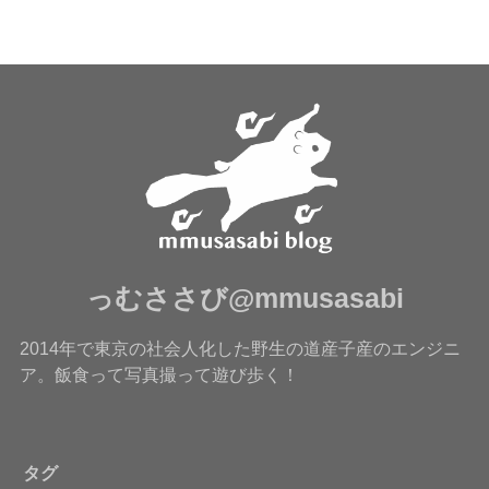
っむささび@mmusasabi
2014年で東京の社会人化した野生の道産子産のエンジニ
ア。飯食って写真撮って遊び歩く！
タグ