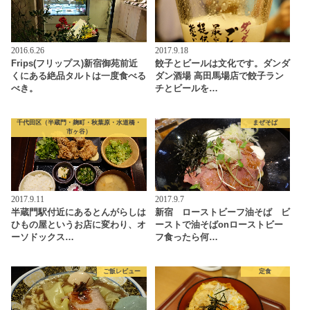
2016.6.26
2017.9.18
Frips(フリップス)新宿御苑前近
餃子とビールは文化です。ダンダ
くにある絶品タルトは一度食べる
ダン酒場 高田馬場店で餃子ラン
べき。
チとビールを…
千代田区（半蔵門・麹町・秋葉原・水道橋・
まぜそば
市ヶ谷）
2017.9.11
2017.9.7
半蔵門駅付近にあるとんがらしは
新宿 ローストビーフ油そば ビ
ひもの屋というお店に変わり、オ
ーストで油そばonローストビー
ーソドックス…
フ食ったら何…
ご飯レビュー
定食