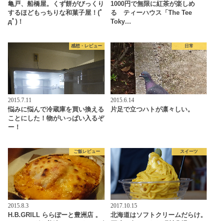
亀戸、船橋屋。くず餅がびっくり
1000円で無限に紅茶が楽しめ
するほどもっちりな和菓子屋！(ﾟ
る ティーハウス「The Tee
дﾟ)！
Toky…
感想・レビュー
日常
2015.7.11
2015.6.14
悩みに悩んで冷蔵庫を買い換える
片足で立つハトが凛々しい。
ことにした！物がいっぱい入るぞ
ー！
ご飯レビュー
スイーツ
2015.8.3
2017.10.15
H.B.GRILL ららぽーと豊洲店 。
北海道はソフトクリームだらけ。