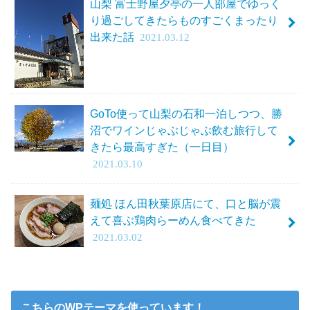
山梨 富士野屋夕亭の一人部屋でゆっく
り過ごしてきたらものすごくまったり
出来た話
2021.03.12
GoTo使って山梨の石和一泊しつつ、勝
沼でワインじゃぶじゃぶ飲む旅行して
きたら最高すぎた（一日目）
2021.03.10
麺処 ほん田秋葉原店にて、口と脳が震
えて喜ぶ鶏肉らーめん食べてきた
2021.03.02
こちらのWPテーマを使っています！