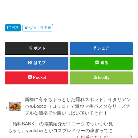
日常
ヴァニラ画廊
ポスト
シェア
はてブ
送る
Pocket
feedly
新橋に有るちょっとした隠れスポット。イタリアン
バルLocco （ロッコ）で激ウマ生パスタをリーズナ
ブルな価格でお腹いっぱい頂いてきた！
「給料BANK」の職業紹介がユニークでついつい見
ちゃう。youtuberとかコスプレイヤーの稼ぎってこ
んな感じなんだ....