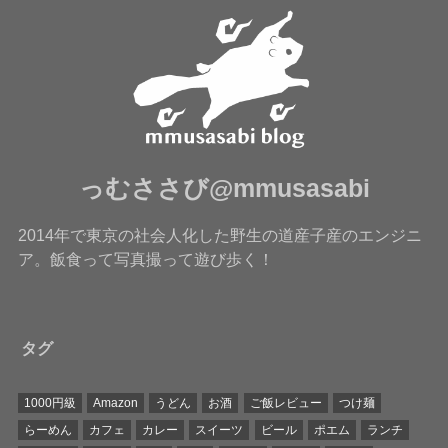
っむささび@mmusasabi
2014年で東京の社会人化した野生の道産子産のエンジニ
ア。飯食って写真撮って遊び歩く！
タグ
1000円級
Amazon
うどん
お酒
ご飯レビュー
つけ麺
らーめん
カフェ
カレー
スイーツ
ビール
ポエム
ランチ