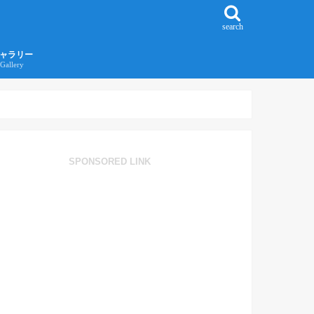
search
ャラリー
Gallery
016年江ノ島旅行ギャラリー
017年沖縄旅行ギャラリー
SPONSORED LINK