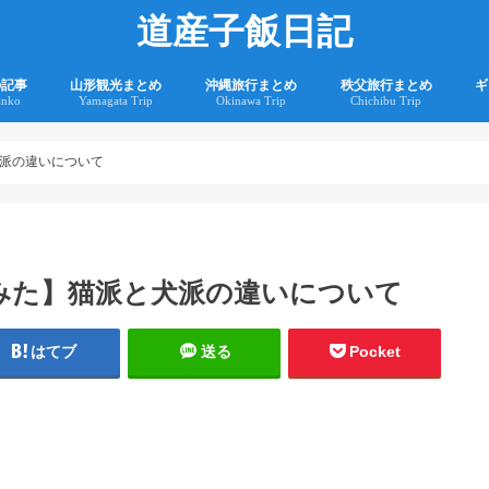
道産子飯日記
の記事
山形観光まとめ
沖縄旅行まとめ
秩父旅行まとめ
ギ
anko
Yamagata Trip
Okinawa Trip
Chichibu Trip
2
2
派の違いについて
みた】猫派と犬派の違いについて
はてブ
送る
Pocket