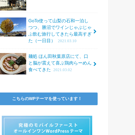
GoTo使って山梨の石和一泊し
つつ、勝沼でワインじゃぶじゃ
ぶ飲む旅行してきたら最高すぎ
た（一日目）
2021.03.10
麺処 ほん田秋葉原店にて、口
と脳が震えて喜ぶ鶏肉らーめん
食べてきた
2021.03.02
こちらのWPテーマを使っています！