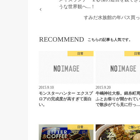
うな世界観へ...！
すみだ水族館の年パス買ったの
RECOMMEND
こちらの記事も人気です。
日常
日
2015.9.10
2015.9.20
モンスターハンター エクスプ
牛嶋神社大祭。錦糸町
ロアの完成度が高すぎて面白
ふとお祭りが開かれて
い。
で散歩がてら見に行っ
日常
ご飯レ