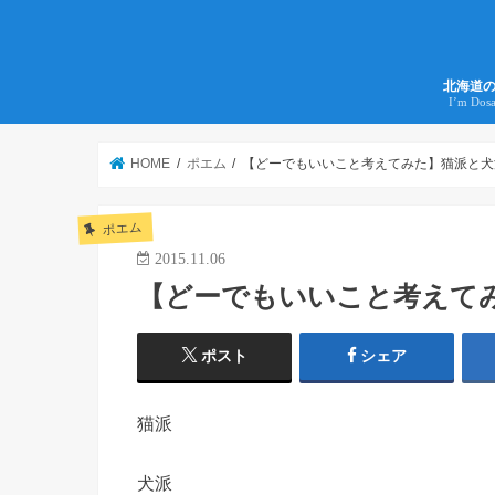
北海道
I’m Dos
HOME
ポエム
【どーでもいいこと考えてみた】猫派と犬
ポエム
2015.11.06
【どーでもいいこと考えて
ポスト
シェア
猫派
犬派