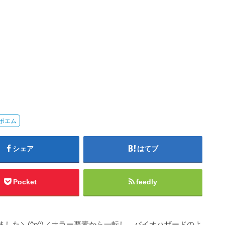
ポエム
シェア
はてブ
Pocket
feedly
した＼(^o^)／ホラー要素から一転し、バイオハザードのよ