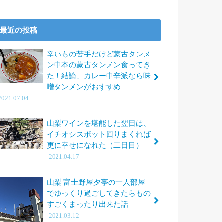
最近の投稿
辛いもの苦手だけど蒙古タンメ
ン中本の蒙古タンメン食ってき
た！結論、カレー中辛派なら味
噌タンメンがおすすめ
2021.07.04
山梨ワインを堪能した翌日は、
イチオシスポット回りまくれば
更に幸せになれた（二日目）
2021.04.17
山梨 富士野屋夕亭の一人部屋
でゆっくり過ごしてきたらもの
すごくまったり出来た話
2021.03.12