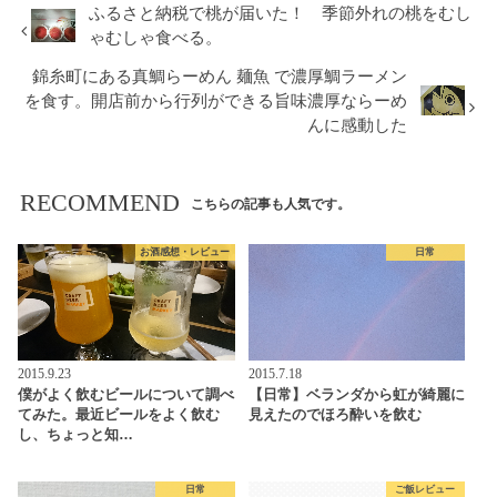
ふるさと納税で桃が届いた！ 季節外れの桃をむし
ゃむしゃ食べる。
錦糸町にある真鯛らーめん 麺魚 で濃厚鯛ラーメン
を食す。開店前から行列ができる旨味濃厚ならーめ
んに感動した
RECOMMEND
こちらの記事も人気です。
お酒感想・レビュー
日常
2015.9.23
2015.7.18
僕がよく飲むビールについて調べ
【日常】ベランダから虹が綺麗に
てみた。最近ビールをよく飲む
見えたのでほろ酔いを飲む
し、ちょっと知…
日常
ご飯レビュー