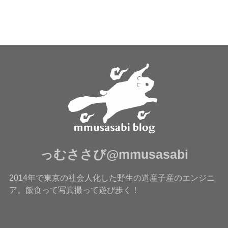
っむささび@mmusasabi
2014年で東京の社会人化した野生の道産子産のエンジニ
ア。飯食って写真撮って遊び歩く！