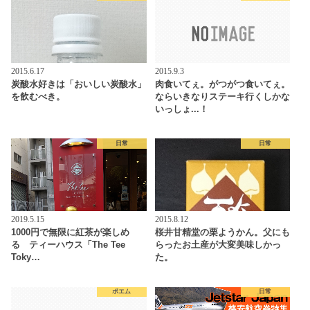
2015.6.17
2015.9.3
炭酸水好きは「おいしい炭酸水」
肉食いてぇ。がつがつ食いてぇ。
を飲むべき。
ならいきなりステーキ行くしかな
いっしょ...！
日常
日常
2019.5.15
2015.8.12
1000円で無限に紅茶が楽しめ
桜井甘精堂の栗ようかん。父にも
る ティーハウス「The Tee
らったお土産が大変美味しかっ
Toky…
た。
ポエム
日常