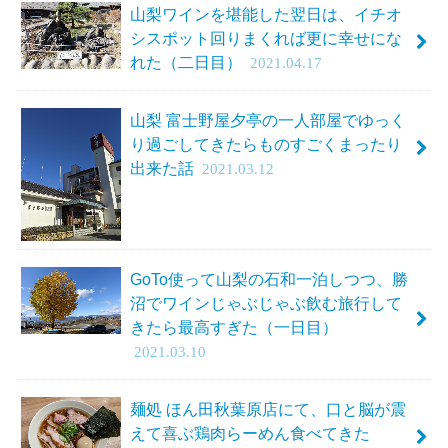
山梨ワインを堪能した翌日は、イチオ
シスポット回りまくれば更に幸せにな
れた（二日目）
2021.04.17
山梨 富士野屋夕亭の一人部屋でゆっく
り過ごしてきたらものすごくまったり
出来た話
2021.03.12
GoTo使って山梨の石和一泊しつつ、勝
沼でワインじゃぶじゃぶ飲む旅行して
きたら最高すぎた（一日目）
2021.03.10
麺処 ほん田秋葉原店にて、口と脳が震
えて喜ぶ鶏肉らーめん食べてきた