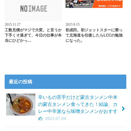
2015.11.17
2015.9.15
工数見積がマジで大変。と言うか
初成田。初ジェットスターに乗っ
下手くそ過ぎて、今日の仕事が本
て北海道を往復したらLCCの勉強
当にひどかっ…
になった。
最近の投稿
辛いもの苦手だけど蒙古タンメン中本
の蒙古タンメン食ってきた！結論、カ
レー中辛派なら味噌タンメンがおすす
め
2021.07.04