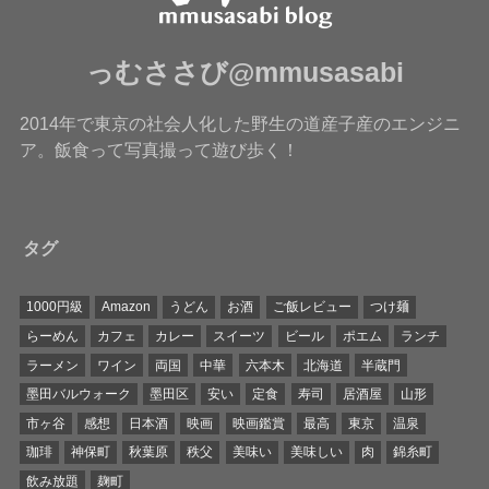
っむささび@mmusasabi
2014年で東京の社会人化した野生の道産子産のエンジニ
ア。飯食って写真撮って遊び歩く！
タグ
1000円級
Amazon
うどん
お酒
ご飯レビュー
つけ麺
らーめん
カフェ
カレー
スイーツ
ビール
ポエム
ランチ
ラーメン
ワイン
両国
中華
六本木
北海道
半蔵門
墨田バルウォーク
墨田区
安い
定食
寿司
居酒屋
山形
市ヶ谷
感想
日本酒
映画
映画鑑賞
最高
東京
温泉
珈琲
神保町
秋葉原
秩父
美味い
美味しい
肉
錦糸町
飲み放題
麹町