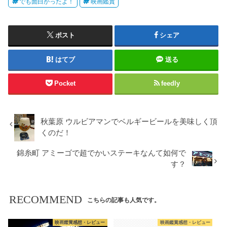
でも面白かったよ！
映画鑑賞
ポスト
シェア
はてブ
送る
Pocket
feedly
秋葉原 ウルビアマンでベルギービールを美味しく頂
くのだ！
錦糸町 アミーゴで超でかいステーキなんて如何で
す？
RECOMMEND
こちらの記事も人気です。
映画鑑賞感想・レビュー
映画鑑賞感想・レビュー