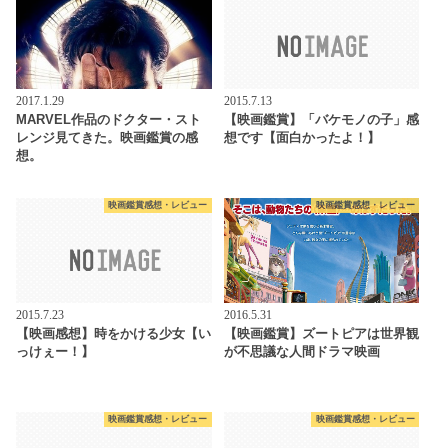
2017.1.29
2015.7.13
MARVEL作品のドクター・スト
【映画鑑賞】「バケモノの子」感
レンジ見てきた。映画鑑賞の感
想です【面白かったよ！】
想。
映画鑑賞感想・レビュー
映画鑑賞感想・レビュー
2015.7.23
2016.5.31
【映画感想】時をかける少女【い
【映画鑑賞】ズートピアは世界観
っけぇー！】
が不思議な人間ドラマ映画
映画鑑賞感想・レビュー
映画鑑賞感想・レビュー