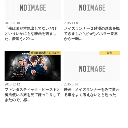
2015.11.10
2015.11.8
「俺はまだ本気出してないだけ」
メイズランナー２砂漠の迷宮を観
といういかにもな映画を観まし
てきました＼(^o^)／ホラー要素
た。夢追うバツ…
から一転…
映画鑑賞感想・レビュー
日常
2016.12.12
2015.6.14
ファンタスティック・ビーストと
映画 - メイズランナーをみて変わ
魔法使いの旅を見てほっこりして
る事をよく考えないとと思った
きたので、感…