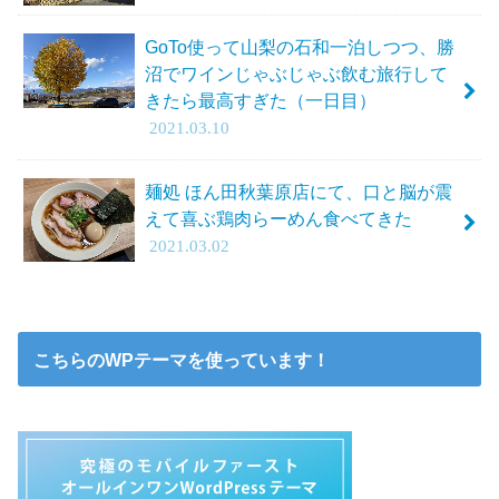
GoTo使って山梨の石和一泊しつつ、勝
沼でワインじゃぶじゃぶ飲む旅行して
きたら最高すぎた（一日目）
2021.03.10
麺処 ほん田秋葉原店にて、口と脳が震
えて喜ぶ鶏肉らーめん食べてきた
2021.03.02
こちらのWPテーマを使っています！