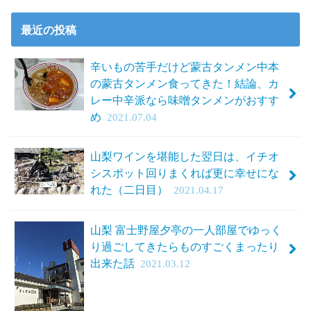
最近の投稿
辛いもの苦手だけど蒙古タンメン中本
の蒙古タンメン食ってきた！結論、カ
レー中辛派なら味噌タンメンがおすす
め
2021.07.04
山梨ワインを堪能した翌日は、イチオ
シスポット回りまくれば更に幸せにな
れた（二日目）
2021.04.17
山梨 富士野屋夕亭の一人部屋でゆっく
り過ごしてきたらものすごくまったり
出来た話
2021.03.12