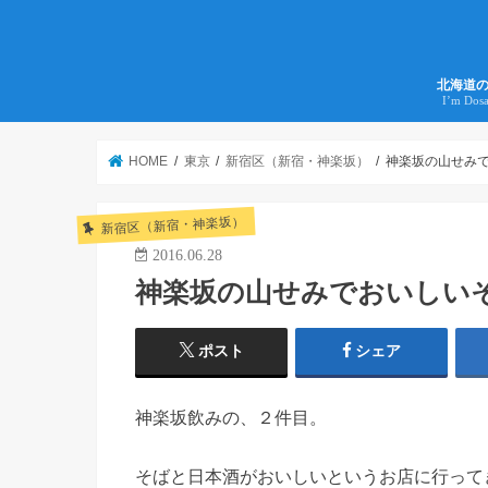
北海道
I’m Dos
HOME
東京
新宿区（新宿・神楽坂）
神楽坂の山せみ
新宿区（新宿・神楽坂）
2016.06.28
神楽坂の山せみでおいしい
ポスト
シェア
神楽坂飲みの、２件目。
そばと日本酒がおいしいというお店に行ってきま