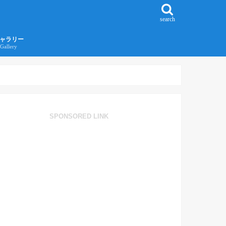
search
ャラリー
Gallery
016年江ノ島旅行ギャラリー
017年沖縄旅行ギャラリー
SPONSORED LINK