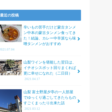
最近の投稿
辛いもの苦手だけど蒙古タンメ
ン中本の蒙古タンメン食ってき
た！結論、カレー中辛派なら味
噌タンメンがおすすめ
2021.07.04
山梨ワインを堪能した翌日は、
イチオシスポット回りまくれば
更に幸せになれた（二日目）
2021.04.17
山梨 富士野屋夕亭の一人部屋
でゆっくり過ごしてきたらもの
すごくまったり出来た話
2021.03.12