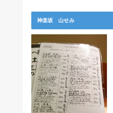
神楽坂 山せみ