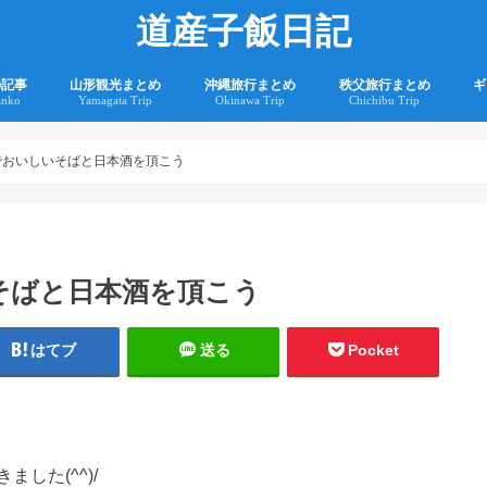
道産子飯日記
の記事
山形観光まとめ
沖縄旅行まとめ
秩父旅行まとめ
ギ
anko
Yamagata Trip
Okinawa Trip
Chichibu Trip
2
2
でおいしいそばと日本酒を頂こう
そばと日本酒を頂こう
はてブ
送る
Pocket
した(^^)/