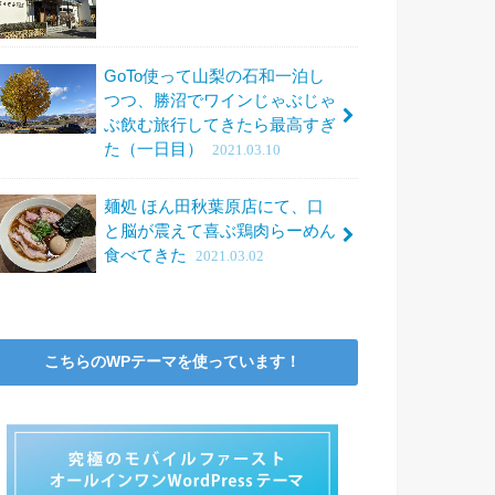
GoTo使って山梨の石和一泊し
つつ、勝沼でワインじゃぶじゃ
ぶ飲む旅行してきたら最高すぎ
た（一日目）
2021.03.10
麺処 ほん田秋葉原店にて、口
と脳が震えて喜ぶ鶏肉らーめん
食べてきた
2021.03.02
こちらのWPテーマを使っています！