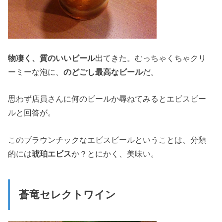
物凄く、質のいいビール
出てきた。むっちゃくちゃクリ
ーミーな泡に、
のどごし最高なビール
だ。
思わず店員さんに何のビールか尋ねてみるとエビスビー
ルと回答が。
このブラウンチックなエビスビールということは、分類
的には
琥珀エビス
か？とにかく、美味い。
蒼竜セレクトワイン