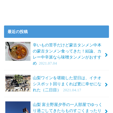
最近の投稿
辛いもの苦手だけど蒙古タンメン中本
の蒙古タンメン食ってきた！結論、カ
レー中辛派なら味噌タンメンがおすす
め
2021.07.04
山梨ワインを堪能した翌日は、イチオ
シスポット回りまくれば更に幸せにな
れた（二日目）
2021.04.17
山梨 富士野屋夕亭の一人部屋でゆっく
り過ごしてきたらものすごくまったり