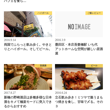
パフェを食ら…
ハイボール
ご飯レビュー
2016.9.14
2016.3.9
両国でふらっと飲み歩く。やきと
墨田区・本庄吾妻橋駅 いち代
りとハイボール。そしてビール。
アットホームな空間が嬉しい居酒
屋
居酒屋
ビール
2017.8.27
2016.6.24
新橋の野崎酒店は多種多様な日本
立石飲み歩き！ミツヤで激うまも
酒をキメて極楽モードに突入でき
つ焼きを食し、甘味で〆る。その
るからおすすめ
３