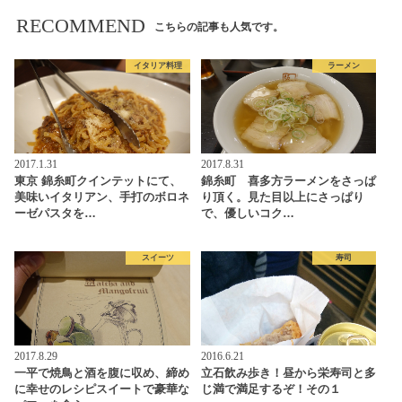
RECOMMEND
こちらの記事も人気です。
イタリア料理
ラーメン
2017.1.31
2017.8.31
東京 錦糸町クインテットにて、
錦糸町 喜多方ラーメンをさっぱ
美味いイタリアン、手打のボロネ
り頂く。見た目以上にさっぱり
ーゼパスタを…
で、優しいコク…
スイーツ
寿司
2017.8.29
2016.6.21
一平で焼鳥と酒を腹に収め、締め
立石飲み歩き！昼から栄寿司と多
に幸せのレシピスイートで豪華な
じ満で満足するぞ！その１