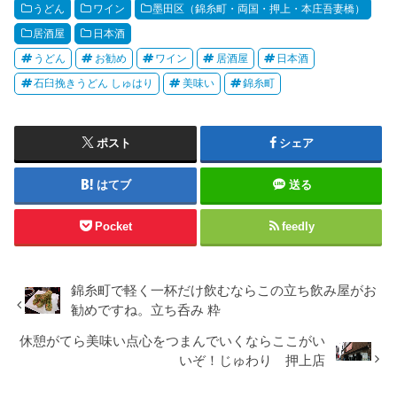
うどん
ワイン
墨田区（錦糸町・両国・押上・本庄吾妻橋）
居酒屋
日本酒
うどん
お勧め
ワイン
居酒屋
日本酒
石臼挽きうどん しゅはり
美味い
錦糸町
ポスト
シェア
はてブ
送る
Pocket
feedly
錦糸町で軽く一杯だけ飲むならこの立ち飲み屋がお
勧めですね。立ち呑み 粋
休憩がてら美味い点心をつまんでいくならここがい
いぞ！じゅわり 押上店