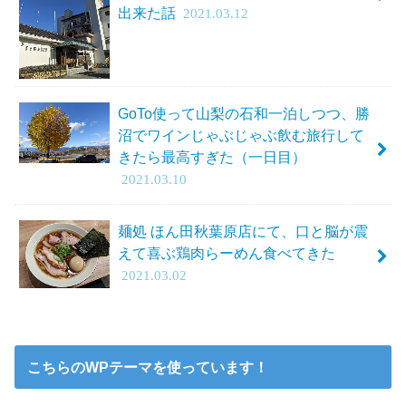
出来た話
2021.03.12
GoTo使って山梨の石和一泊しつつ、勝
沼でワインじゃぶじゃぶ飲む旅行して
きたら最高すぎた（一日目）
2021.03.10
麺処 ほん田秋葉原店にて、口と脳が震
えて喜ぶ鶏肉らーめん食べてきた
2021.03.02
こちらのWPテーマを使っています！