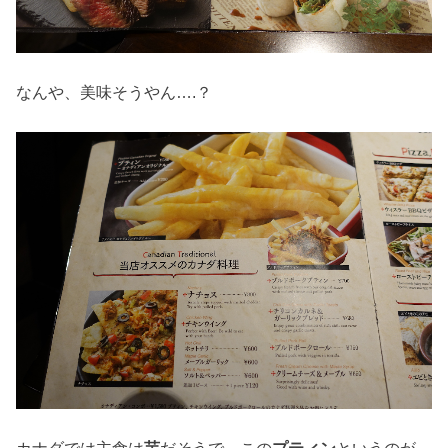
なんや、美味そうやん….？
カナダでは主食は
芋
だそうで、この
プティン
というのが