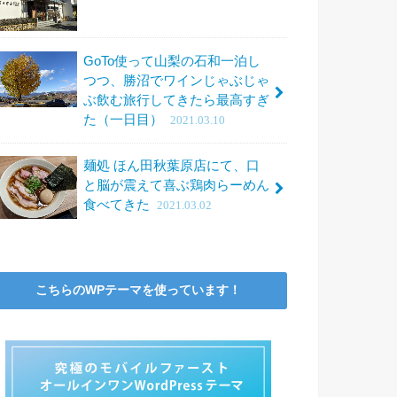
GoTo使って山梨の石和一泊し
つつ、勝沼でワインじゃぶじゃ
ぶ飲む旅行してきたら最高すぎ
た（一日目）
2021.03.10
麺処 ほん田秋葉原店にて、口
と脳が震えて喜ぶ鶏肉らーめん
食べてきた
2021.03.02
こちらのWPテーマを使っています！