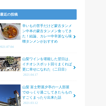
最近の投稿
辛いもの苦手だけど蒙古タンメ
ン中本の蒙古タンメン食ってき
た！結論、カレー中辛派なら味
噌タンメンがおすすめ
2021.07.04
山梨ワインを堪能した翌日は、
イチオシスポット回りまくれば
更に幸せになれた（二日目）
2021.04.17
山梨 富士野屋夕亭の一人部屋
でゆっくり過ごしてきたらもの
すごくまったり出来た話
2021.03.12