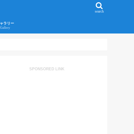
search
ャラリー
Gallery
016年江ノ島旅行ギャラリー
017年沖縄旅行ギャラリー
SPONSORED LINK