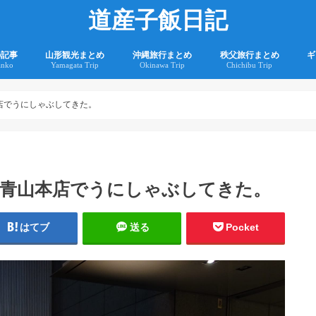
道産子飯日記
の記事
山形観光まとめ
沖縄旅行まとめ
秩父旅行まとめ
ギ
anko
Yamagata Trip
Okinawa Trip
Chichibu Trip
2
2
本店でうにしゃぶしてきた。
 青山本店でうにしゃぶしてきた。
はてブ
送る
Pocket