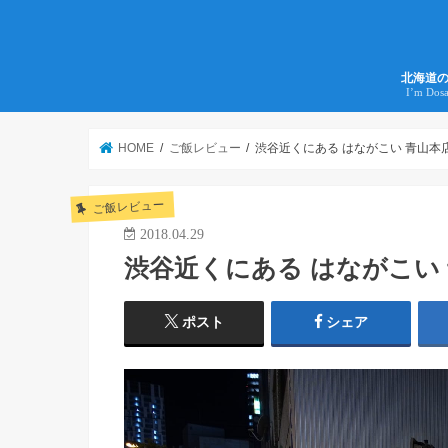
北海道
I’m Dos
HOME
ご飯レビュー
渋谷近くにある はながこい 青山
ご飯レビュー
2018.04.29
渋谷近くにある はながこい
ポスト
シェア