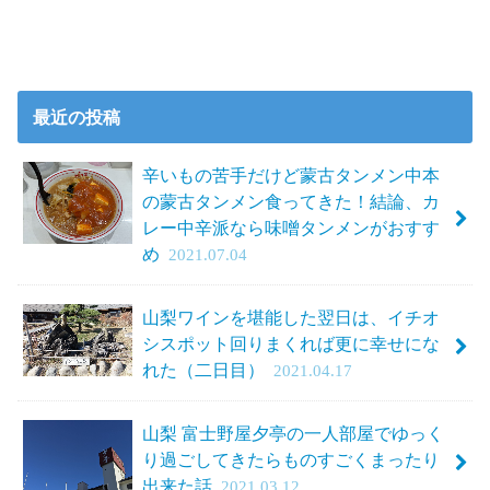
最近の投稿
辛いもの苦手だけど蒙古タンメン中本
の蒙古タンメン食ってきた！結論、カ
レー中辛派なら味噌タンメンがおすす
め
2021.07.04
山梨ワインを堪能した翌日は、イチオ
シスポット回りまくれば更に幸せにな
れた（二日目）
2021.04.17
山梨 富士野屋夕亭の一人部屋でゆっく
り過ごしてきたらものすごくまったり
出来た話
2021.03.12