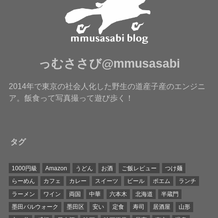
っむささび@mmusasabi
2014年で東京の社会人化した野生の道産子産のエンジニ
ア。飯食って写真撮って遊び歩く！
タグ
1000円級
Amazon
うどん
お酒
ご飯レビュー
つけ麺
らーめん
カフェ
カレー
スイーツ
ビール
ポエム
ランチ
ラーメン
ワイン
両国
中華
六本木
北海道
半蔵門
墨田バルウォーク
墨田区
安い
定食
寿司
居酒屋
山形