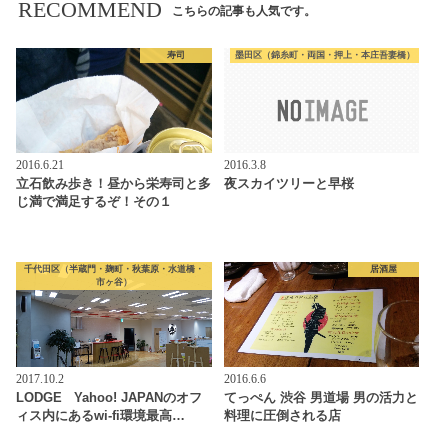
RECOMMEND
こちらの記事も人気です。
寿司
墨田区（錦糸町・両国・押上・本庄吾妻橋）
2016.6.21
2016.3.8
立石飲み歩き！昼から栄寿司と多
夜スカイツリーと早桜
じ満で満足するぞ！その１
千代田区（半蔵門・麹町・秋葉原・水道橋・
居酒屋
市ヶ谷）
2017.10.2
2016.6.6
LODGE Yahoo! JAPANのオフ
てっぺん 渋谷 男道場 男の活力と
ィス内にあるwi-fi環境最高…
料理に圧倒される店