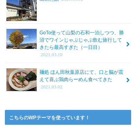
GoTo使って山梨の石和一泊しつつ、勝
沼でワインじゃぶじゃぶ飲む旅行して
きたら最高すぎた（一日目）
2021.03.10
麺処 ほん田秋葉原店にて、口と脳が震
えて喜ぶ鶏肉らーめん食べてきた
2021.03.02
こちらのWPテーマを使っています！