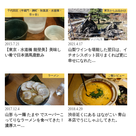
千代田区（半蔵門・麹町・秋葉原・水道橋・
東京からお出かけ
市ヶ谷）
2015.7.21
2021.4.17
【東京 - 水道橋 能登美】美味し
山梨ワインを堪能した翌日は、イ
い肴で日本酒馬鹿飲み
チオシスポット回りまくれば更に
幸せになれた…
ラーメン
ご飯レビュー
2017.12.4
2018.4.29
山形 らー麺 たまや でスーパーこ
渋谷近くにある はながこい 青山
ってりなラーメンを食べてきた！
本店でうにしゃぶしてきた。
濃厚スー…