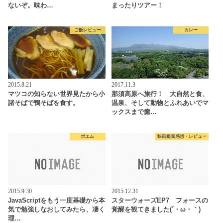
ないぞ。味わ…
まったりツアー！
ご飯レビュー
カレー
2015.8.21
2017.11.3
マツコの知らない世界見たから小
那須高原へ旅行！ 大自然と食、
諸そばで鴨そばを食す。
温泉、そして動物とふれあいでマ
ックスまで癒…
ポエム
映画鑑賞感想・レビュー
2015.9.30
2015.12.31
JavaScriptをもう一度基礎から本
スターウォーズEP7 フォースの
気で勉強しなおしてみたら、凄く
覚醒を観てきました(´・ω・｀)
理…