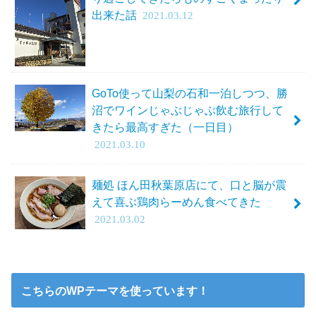
出来た話
2021.03.12
GoTo使って山梨の石和一泊しつつ、勝
沼でワインじゃぶじゃぶ飲む旅行して
きたら最高すぎた（一日目）
2021.03.10
麺処 ほん田秋葉原店にて、口と脳が震
えて喜ぶ鶏肉らーめん食べてきた
2021.03.02
こちらのWPテーマを使っています！