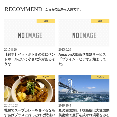
RECOMMEND
こちらの記事も人気です。
日常
日常
2015.8.20
2015.9.29
【雑学】ペットボトルの蓋にベン
Amazonの動画見放題サービス
トホールという小さな穴があるそ
『プライム・ビデオ』始まって
うな
た。
カレー
うどん
2017.10.24
2019.10.4
札幌でスープカレーを食べるなら
夏の四国旅行！徳島編は大塚国際
すあげプラスに行っとけば間違い
美術館で度肝を抜かれ渦潮をみる