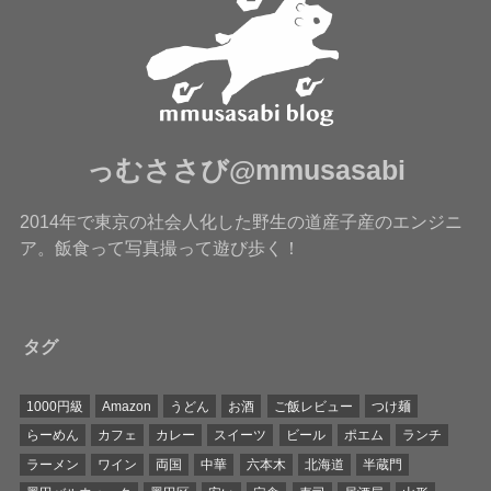
っむささび@mmusasabi
2014年で東京の社会人化した野生の道産子産のエンジニ
ア。飯食って写真撮って遊び歩く！
タグ
1000円級
Amazon
うどん
お酒
ご飯レビュー
つけ麺
らーめん
カフェ
カレー
スイーツ
ビール
ポエム
ランチ
ラーメン
ワイン
両国
中華
六本木
北海道
半蔵門