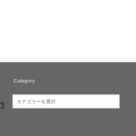
Category
ル