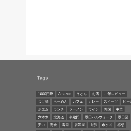
Tags
1000円級
Amazon
うどん
お酒
ご飯レビュー
つけ麺
らーめん
カフェ
カレー
スイーツ
ビー
ポエム
ランチ
ラーメン
ワイン
両国
中華
六本木
北海道
半蔵門
墨田バルウォーク
墨田区
安い
定食
寿司
居酒屋
山形
市ヶ谷
感想