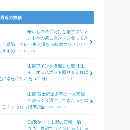
最近の投稿
辛いもの苦手だけど蒙古タンメ
ン中本の蒙古タンメン食ってき
た！結論、カレー中辛派なら味噌タンメンが
おすすめ
2021.07.04
山梨ワインを堪能した翌日は、
イチオシスポット回りまくれば
更に幸せになれた（二日目）
2021.04.17
山梨 富士野屋夕亭の一人部屋
でゆっくり過ごしてきたらもの
すごくまったり出来た話
2021.03.12
GoTo使って山梨の石和一泊し
つつ、勝沼でワインじゃぶじゃ