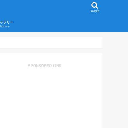
search
ャラリー
Gallery
016年江ノ島旅行ギャラリー
017年沖縄旅行ギャラリー
SPONSORED LINK