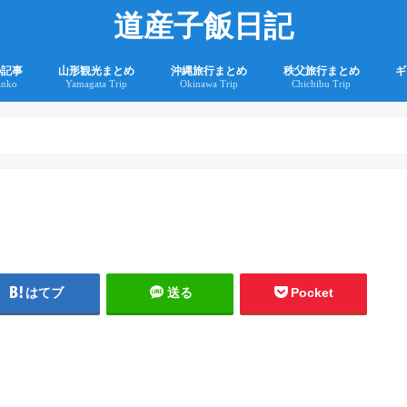
道産子飯日記
の記事
山形観光まとめ
沖縄旅行まとめ
秩父旅行まとめ
ギ
anko
Yamagata Trip
Okinawa Trip
Chichibu Trip
2
2
はてブ
送る
Pocket