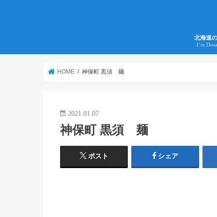
北海道
I’m Dos
HOME
神保町 黒須 麺
2021.01.07
神保町 黒須 麺
ポスト
シェア