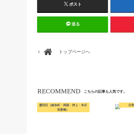
ポスト
送る
トップページへ
RECOMMEND
こちらの記事も人気です。
墨田区（錦糸町・両国・押上・本庄
日
吾妻橋）