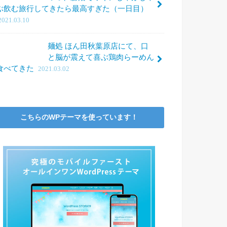
ぶ飲む旅行してきたら最高すぎた（一日目）
2021.03.10
麺処 ほん田秋葉原店にて、口
と脳が震えて喜ぶ鶏肉らーめん
食べてきた
2021.03.02
こちらのWPテーマを使っています！