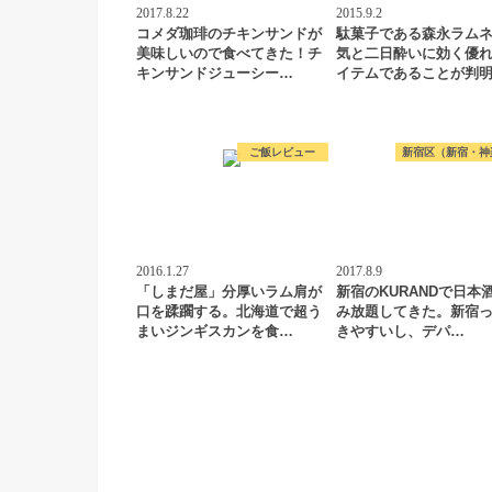
2017.8.22
2015.9.2
コメダ珈琲のチキンサンドが
駄菓子である森永ラム
美味しいので食べてきた！チ
気と二日酔いに効く優
キンサンドジューシー…
イテムであることが判
ご飯レビュー
新宿区（新宿・神
2016.1.27
2017.8.9
「しまだ屋」分厚いラム肩が
新宿のKURANDで日本
口を蹂躙する。北海道で超う
み放題してきた。新宿
まいジンギスカンを食…
きやすいし、デパ…