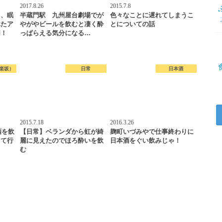
2017.8.26
2015.7.8
ネ、眠
半蔵門駅 九州屋台劇場でが
色々なことに遅れてしまうこ
れたア
やがやビールを飲むと凄く酔
とについての話
明！
っぱらえる気分になる…
楽坂）
日常
日本酒
2015.7.18
2016.3.26
酒を飲
【日常】ベランダから虹が綺
麹町いづみやで仕事終わりに
って行
麗に見えたのでほろ酔いを飲
日本酒をぐい飲みじゃ！
む