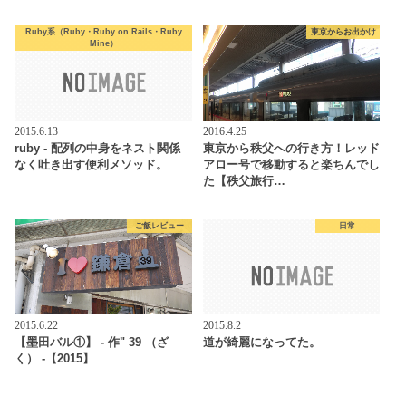
Ruby系（Ruby・Ruby on Rails・Ruby
東京からお出かけ
Mine）
2015.6.13
2016.4.25
ruby - 配列の中身をネスト関係
東京から秩父への行き方！レッド
なく吐き出す便利メソッド。
アロー号で移動すると楽ちんでし
た【秩父旅行…
ご飯レビュー
日常
2015.6.22
2015.8.2
【墨田バル①】 - 作" 39 （ざ
道が綺麗になってた。
く） -【2015】