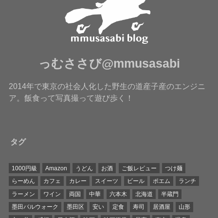
っむささび@mmusasabi
2014年で東京の社会人化した野生の道産子産のエンジニ
ア。飯食って写真撮って遊び歩く！
タグ
1000円級
Amazon
うどん
お酒
ご飯レビュー
つけ麺
らーめん
カフェ
カレー
スイーツ
ビール
ポエム
ランチ
ラーメン
ワイン
両国
中華
六本木
北海道
半蔵門
墨田バルウォーク
墨田区
安い
定食
寿司
居酒屋
山形