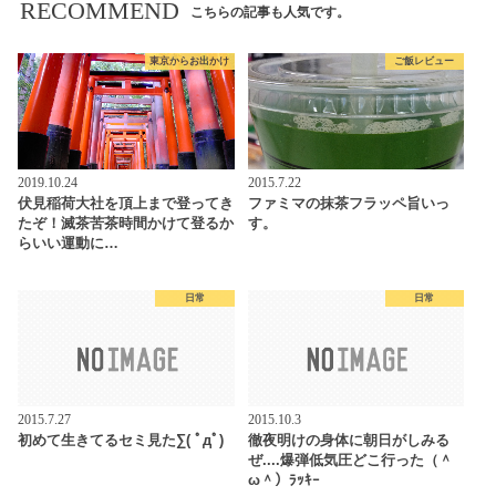
RECOMMEND
こちらの記事も人気です。
東京からお出かけ
ご飯レビュー
2019.10.24
2015.7.22
伏見稲荷大社を頂上まで登ってき
ファミマの抹茶フラッペ旨いっ
たぞ！滅茶苦茶時間かけて登るか
す。
らいい運動に…
日常
日常
2015.7.27
2015.10.3
初めて生きてるセミ見た∑( ﾟдﾟ)
徹夜明けの身体に朝日がしみる
ぜ....爆弾低気圧どこ行った（＾
ω＾）ﾗｯｷｰ