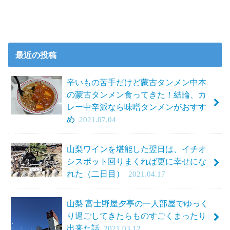
最近の投稿
辛いもの苦手だけど蒙古タンメン中本
の蒙古タンメン食ってきた！結論、カ
レー中辛派なら味噌タンメンがおすす
め
2021.07.04
山梨ワインを堪能した翌日は、イチオ
シスポット回りまくれば更に幸せにな
れた（二日目）
2021.04.17
山梨 富士野屋夕亭の一人部屋でゆっく
り過ごしてきたらものすごくまったり
出来た話
2021.03.12