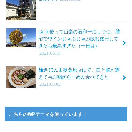
GoTo使って山梨の石和一泊しつつ、勝
沼でワインじゃぶじゃぶ飲む旅行して
きたら最高すぎた（一日目）
2021.03.10
麺処 ほん田秋葉原店にて、口と脳が震
えて喜ぶ鶏肉らーめん食べてきた
2021.03.02
こちらのWPテーマを使っています！