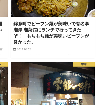
理
錦糸町でビーフン麺が美味いで有名李
べ
湘潭 湘菜館にランチで行ってきた
。
ぞ！ もちもち麺が美味いビーフンが
良かった。
2017.08.28
画
ん
錦糸町でお店を発掘しようということで調べていると、
る
ビーフンが美味いお店があるという情報をキャッチ。 そ
ル
中華
って
のお店は李湘潭 湘菜館というらしい。リショウタン ショ
ウサイカンと読むようです。 ビーフンか….食べたこと…