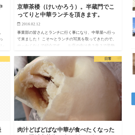
中
京華茶楼（けいかろう）。半蔵門でこ
ってりと中華ランチを頂きます。
2016.02.12
。
事業部の皆さんとランチに行く事になり、中華屋へ行っ
っ
て来ました！ こそ〜とランチの写真を取ってきたので、
純レ
せっかくなんで紹介です。 お店の中は赤？朱？で装飾
された、所謂中華屋ってかんじのお店です。 綺麗にとと
日常
の…
最
肉汁どばどばな中華が食べたくなった