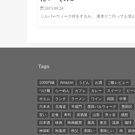
2015.09.24
シルバーウィーク何をするか。 基本どこ行っても混
る。旅費も高い。 混んでるのは最悪しょうがないと
も、旅費高いのはどうにかならないか。 ということ
錦糸町から片道600円弱。相方と共に横浜中華街へ行
きました！…
Tags
1000円級
Amazon
うどん
お酒
ご飯レビュー
つけ麺
らーめん
カフェ
カレー
スイーツ
ビー
ポエム
ランチ
ラーメン
ワイン
両国
中華
六本木
北海道
半蔵門
墨田バルウォーク
墨田区
安い
定食
寿司
居酒屋
山形
市ヶ谷
感想
日本酒
映画
映画鑑賞
最高
東京
温泉
珈琲
神保町
秋葉原
秩父
美味い
美味しい
肉
錦