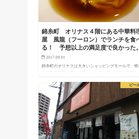
錦糸町 オリナス４階にある中華料
屋 風龍（フーロン）でランチを食
る！ 予想以上の満足度で良かった
2017.09.01
錦糸町のオリナスは大きいショッピングモールで、映
館もある市民の憩いの場。そこでお昼に映画を鑑賞な
てしたら、そのあとに何か食べようか。という話にな
ビー
のは必然ですよね。 ということで、一度くらいは入
みるかと前々から思…