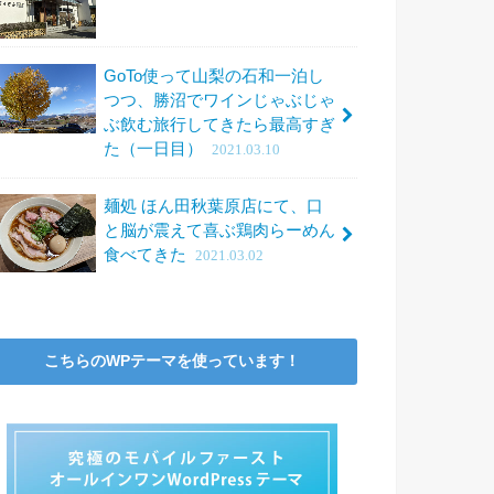
GoTo使って山梨の石和一泊し
つつ、勝沼でワインじゃぶじゃ
ぶ飲む旅行してきたら最高すぎ
た（一日目）
2021.03.10
麺処 ほん田秋葉原店にて、口
と脳が震えて喜ぶ鶏肉らーめん
食べてきた
2021.03.02
こちらのWPテーマを使っています！