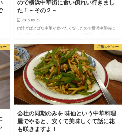
い
ので横浜中華街に食い倒れい行きまし
で
た！～その２～
2015.09.25
肉汁どばどばな中華が食べたくなったので横浜中華街に
食い倒れい行きました！～その１～ の続きになります！
華屋
時間がたってもまだまだ晴天です！
りし
ュー
ご飯レビュー
の
会社の同期のみを 味仙という中華料理
た
屋でやると、安くて美味しくて話に花
し
も咲きますよ！