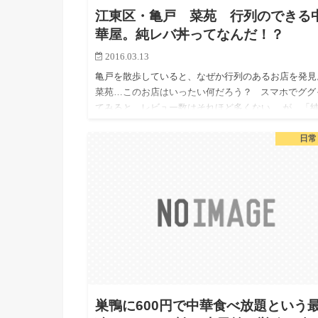
江東区・亀戸 菜苑 行列のできる
華屋。純レバ丼ってなんだ！？
2016.03.13
亀戸を散歩していると、なぜか行列のあるお店を発見
菜苑…このお店はいったい何だろう？ スマホでググ
てみると、レビュー数はそれほど多くない。 が、「
バ丼」という謎のワードがぱらぱらと見つか…
日常
巣鴨に600円で中華食べ放題という