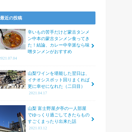
最近の投稿
辛いもの苦手だけど蒙古タンメ
ン中本の蒙古タンメン食ってき
た！結論、カレー中辛派なら味
噌タンメンがおすすめ
2021.07.04
山梨ワインを堪能した翌日は、
イチオシスポット回りまくれば
更に幸せになれた（二日目）
2021.04.17
山梨 富士野屋夕亭の一人部屋
でゆっくり過ごしてきたらもの
すごくまったり出来た話
2021.03.12