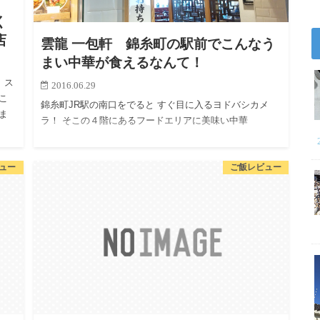
く
店
雲龍 一包軒 錦糸町の駅前でこんなう
まい中華が食えるなんて！
 ス
2016.06.29
こ
錦糸町JR駅の南口をでると すぐ目に入るヨドバシカメ
ま
ラ！ そこの４階にあるフードエリアに美味い中華
ュー
ご飯レビュー