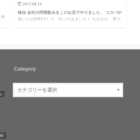
2015.08.14
味仙 会社の同期飲みをこのお店でやりました。 コスパが
んで
良いとの評判でして、行ってみました！ なかなか、見つ
して
けにくいんですが、地下0.5階のような場所に有ります。
で、
そこにふらふら〜っと入って行くと、シンプルな店内が
って
お出迎え…
Category
ル
糸町