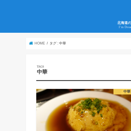
北海道
I’m Dos
HOME
タグ : 中華
中華
中華