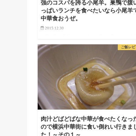
強のコスパを誇る小尾羊。巣鴨で腹
っぱいランチを食べたいなら小尾羊
中華食おうぜ。
2015.12.30
小尾羊 巣鴨店 駅を出ると大きく看板に乗っている中
で、結構知名度がある模様！ テレビでも紹介された
ご飯レビ
ているようで、これ入ってみるしか無い。 巣鴨散歩
昼ごはんは個々に決定！ ということで…
肉汁どばどばな中華が食べたくなっ
ので横浜中華街に食い倒れい行きま
た！～その１～