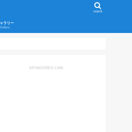
search
ャラリー
Gallery
016年江ノ島旅行ギャラリー
017年沖縄旅行ギャラリー
SPONSORED LINK