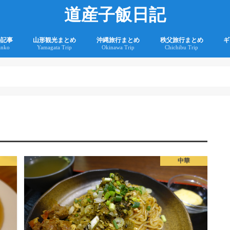
道産子飯日記
の記事
山形観光まとめ
沖縄旅行まとめ
秩父旅行まとめ
ギ
anko
Yamagata Trip
Okinawa Trip
Chichibu Trip
2
2
中華