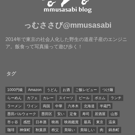
っむささび@mmusasabi
2014年で東京の社会人化した野生の道産子産のエンジニ
ア。飯食って写真撮って遊び歩く！
タグ
1000円級
Amazon
うどん
お酒
ご飯レビュー
つけ麺
らーめん
カフェ
カレー
スイーツ
ビール
ポエム
ランチ
ラーメン
ワイン
両国
中華
六本木
北海道
半蔵門
墨田バルウォーク
墨田区
安い
定食
寿司
居酒屋
山形
市ヶ谷
感想
日本酒
映画
映画鑑賞
最高
東京
温泉
珈琲
神保町
秋葉原
秩父
美味い
美味しい
肉
錦糸町