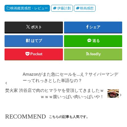
映画鑑賞感想・レビュー
伊藤計劃
映画感想
ポスト
シェア
はてブ
送る
Pocket
feedly
Amazonがまた急にセールを...え？サイバーマンデ
ーってれっきとした単語なの？
焚火家 渋谷店で肉のヒマラヤを登頂してきましたｗ
ｗｗｗ腹いっぱい肉いっぱいや！
RECOMMEND
こちらの記事も人気です。