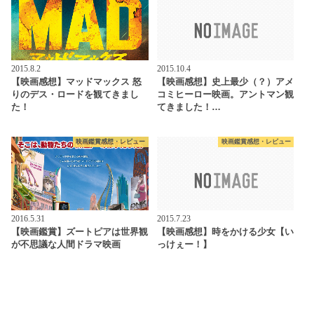
2015.8.2
2015.10.4
【映画感想】マッドマックス 怒
【映画感想】史上最少（？）アメ
りのデス・ロードを観てきまし
コミヒーロー映画。アントマン観
た！
てきました！…
映画鑑賞感想・レビュー
映画鑑賞感想・レビュー
2016.5.31
2015.7.23
【映画鑑賞】ズートピアは世界観
【映画感想】時をかける少女【い
が不思議な人間ドラマ映画
っけぇー！】