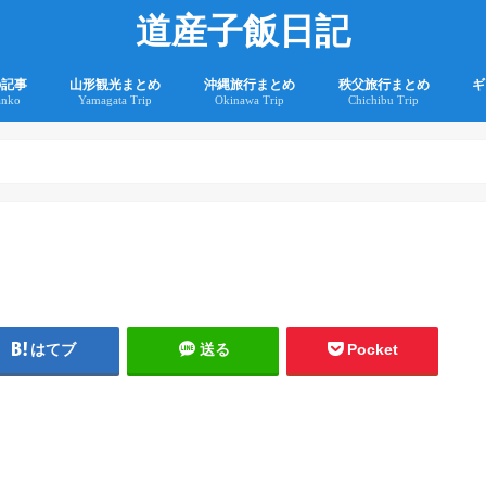
道産子飯日記
の記事
山形観光まとめ
沖縄旅行まとめ
秩父旅行まとめ
ギ
anko
Yamagata Trip
Okinawa Trip
Chichibu Trip
2
2
はてブ
送る
Pocket