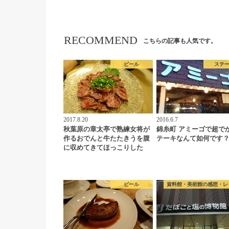
RECOMMEND
こちらの記事も人気です。
ビール
ステ
2017.8.20
2016.6.7
秋葉原の章太亭で熟練女将が
錦糸町 アミーゴで超で
作るおでんと牛たたきうを腹
テーキなんて如何です
に収めてきてほっこりした
ビール
資料館・美術館の感想・レ