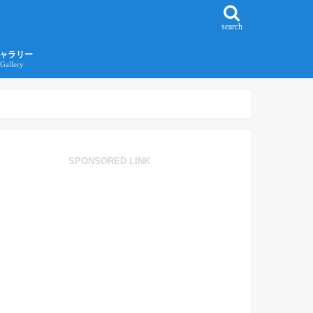
search
ャラリー
Gallery
016年江ノ島旅行ギャラリー
017年沖縄旅行ギャラリー
SPONSORED LINK