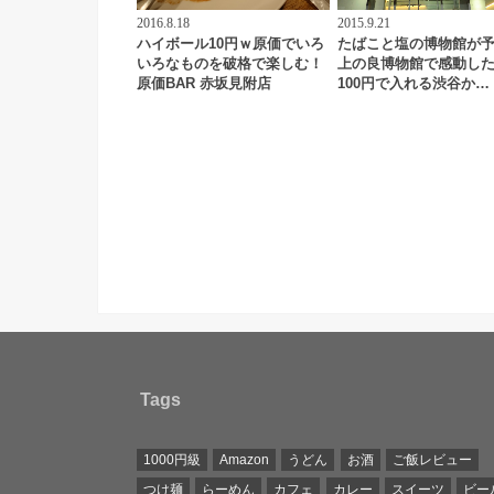
2016.8.18
2015.9.21
ハイボール10円ｗ原価でいろ
たばこと塩の博物館が
いろなものを破格で楽しむ！
上の良博物館で感動し
原価BAR 赤坂見附店
100円で入れる渋谷か…
Tags
1000円級
Amazon
うどん
お酒
ご飯レビュー
つけ麺
らーめん
カフェ
カレー
スイーツ
ビー