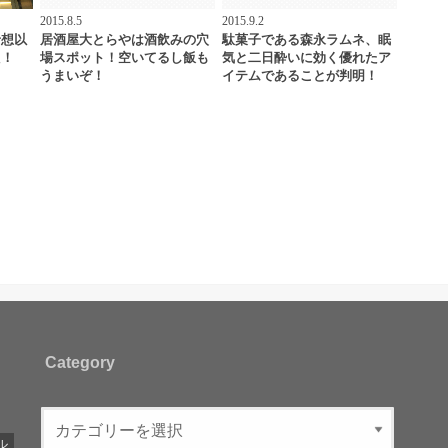
2015.8.5
2015.9.2
予想以
居酒屋大とらやは酒飲みの穴
駄菓子である森永ラムネ、眠
た！
場スポット！空いてるし飯も
気と二日酔いに効く優れたア
うまいぞ！
イテムであることが判明！
Category
ル