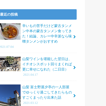
最近の投稿
辛いもの苦手だけど蒙古タンメ
ン中本の蒙古タンメン食ってき
た！結論、カレー中辛派なら味
噌タンメンがおすすめ
2021.07.04
山梨ワインを堪能した翌日は、
イチオシスポット回りまくれば
更に幸せになれた（二日目）
2021.04.17
山梨 富士野屋夕亭の一人部屋
でゆっくり過ごしてきたらもの
すごくまったり出来た話
2021.03.12