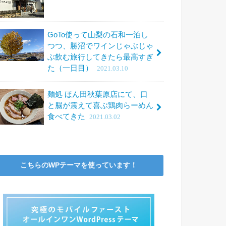
GoTo使って山梨の石和一泊し
つつ、勝沼でワインじゃぶじゃ
ぶ飲む旅行してきたら最高すぎ
た（一日目）
2021.03.10
麺処 ほん田秋葉原店にて、口
と脳が震えて喜ぶ鶏肉らーめん
食べてきた
2021.03.02
こちらのWPテーマを使っています！