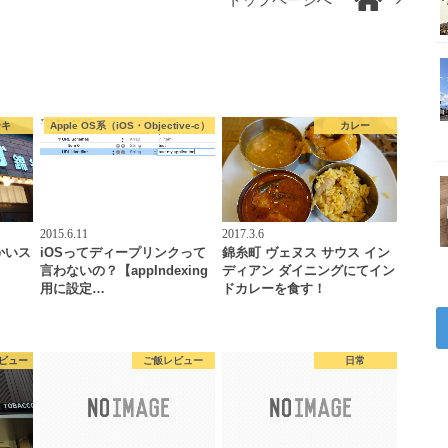
トップページへ
ーキ
Apple OS系（iOS・Objective-c）
カレー
2015.6.11
2017.3.6
かいス
iOSってディープリンクって
錦糸町 ヴェヌス サウス イン
？
言わないの？【appIndexing
ディアン ダイニングにてイン
用に設定…
ドカレーを食す！
ビュー
ご飯レビュー
日常