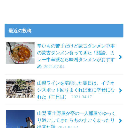
最近の投稿
辛いもの苦手だけど蒙古タンメン中本
の蒙古タンメン食ってきた！結論、カ
レー中辛派なら味噌タンメンがおすす
め
2021.07.04
山梨ワインを堪能した翌日は、イチオ
シスポット回りまくれば更に幸せにな
れた（二日目）
2021.04.17
山梨 富士野屋夕亭の一人部屋でゆっく
り過ごしてきたらものすごくまったり
出来た話
2021.03.12