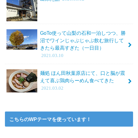
GoTo使って山梨の石和一泊しつつ、勝
沼でワインじゃぶじゃぶ飲む旅行して
きたら最高すぎた（一日目）
2021.03.10
麺処 ほん田秋葉原店にて、口と脳が震
えて喜ぶ鶏肉らーめん食べてきた
2021.03.02
こちらのWPテーマを使っています！