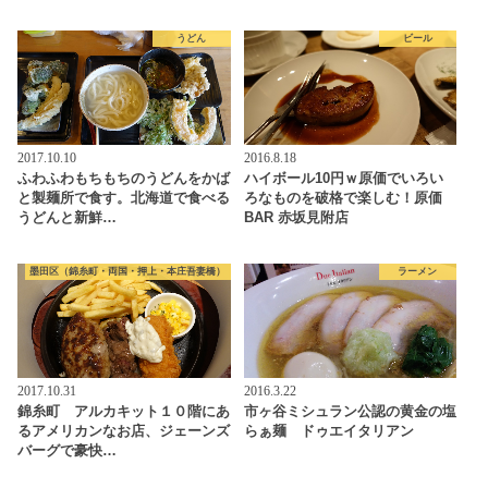
うどん
ビール
2017.10.10
2016.8.18
ふわふわもちもちのうどんをかば
ハイボール10円ｗ原価でいろい
と製麺所で食す。北海道で食べる
ろなものを破格で楽しむ！原価
うどんと新鮮…
BAR 赤坂見附店
墨田区（錦糸町・両国・押上・本庄吾妻橋）
ラーメン
2017.10.31
2016.3.22
錦糸町 アルカキット１０階にあ
市ヶ谷ミシュラン公認の黄金の塩
るアメリカンなお店、ジェーンズ
らぁ麺 ドゥエイタリアン
バーグで豪快…