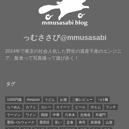
っむささび@mmusasabi
2014年で東京の社会人化した野生の道産子産のエンジニ
ア。飯食って写真撮って遊び歩く！
タグ
1000円級
Amazon
うどん
お酒
ご飯レビュー
つけ麺
らーめん
カフェ
カレー
スイーツ
ビール
ポエム
ランチ
ラーメン
ワイン
両国
中華
六本木
北海道
半蔵門
墨田バルウォーク
墨田区
安い
定食
寿司
居酒屋
山形