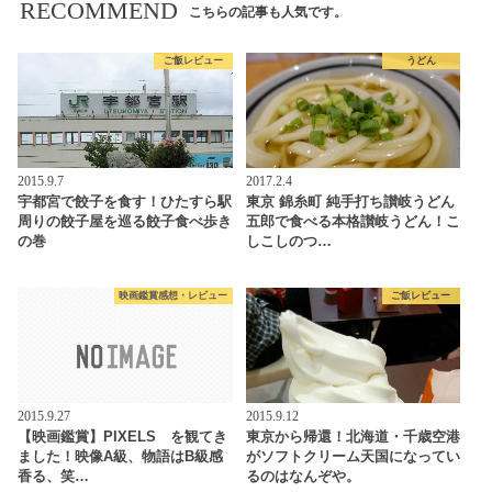
RECOMMEND
こちらの記事も人気です。
ご飯レビュー
うどん
2015.9.7
2017.2.4
宇都宮で餃子を食す！ひたすら駅
東京 錦糸町 純手打ち讃岐うどん
周りの餃子屋を巡る餃子食べ歩き
五郎で食べる本格讃岐うどん！こ
の巻
しこしのつ…
映画鑑賞感想・レビュー
ご飯レビュー
2015.9.27
2015.9.12
【映画鑑賞】PIXELS を観てき
東京から帰還！北海道・千歳空港
ました！映像A級、物語はB級感
がソフトクリーム天国になってい
香る、笑…
るのはなんぞや。