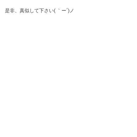
是非、真似して下さい( ｀ー´)ノ