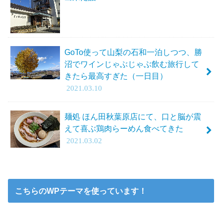
GoTo使って山梨の石和一泊しつつ、勝
沼でワインじゃぶじゃぶ飲む旅行して
きたら最高すぎた（一日目）
2021.03.10
麺処 ほん田秋葉原店にて、口と脳が震
えて喜ぶ鶏肉らーめん食べてきた
2021.03.02
こちらのWPテーマを使っています！