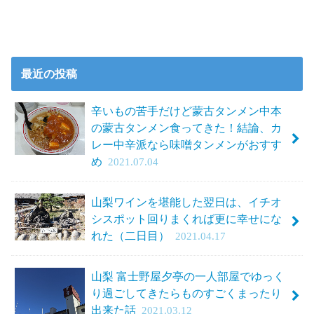
最近の投稿
辛いもの苦手だけど蒙古タンメン中本
の蒙古タンメン食ってきた！結論、カ
レー中辛派なら味噌タンメンがおすす
め
2021.07.04
山梨ワインを堪能した翌日は、イチオ
シスポット回りまくれば更に幸せにな
れた（二日目）
2021.04.17
山梨 富士野屋夕亭の一人部屋でゆっく
り過ごしてきたらものすごくまったり
出来た話
2021.03.12