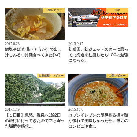
ご飯レビュー
日常
2015.8.23
2015.9.15
鯛塩そば 灯花（とうか）で出し
初成田。初ジェットスターに乗っ
汁しみるつけ麺食べてきた('ω')
て北海道を往復したらLCCの勉強
になった。
お酒感想・レビュー
ご飯レビュー
2017.1.19
2015.10.6
【１日目】鬼怒川温泉へ1泊2日
セブンイレブンの胡麻香る担々麺
の旅行に行ってきたので立ち寄っ
が優れて美味しかった件。最近の
た場所や感想…
コンビニ冷食…