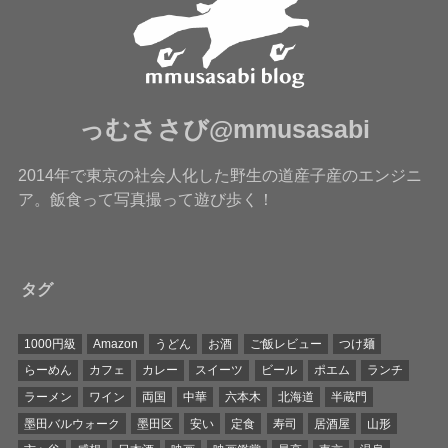
っむささび@mmusasabi
2014年で東京の社会人化した野生の道産子産のエンジニ
ア。飯食って写真撮って遊び歩く！
タグ
1000円級
Amazon
うどん
お酒
ご飯レビュー
つけ麺
らーめん
カフェ
カレー
スイーツ
ビール
ポエム
ランチ
ラーメン
ワイン
両国
中華
六本木
北海道
半蔵門
墨田バルウォーク
墨田区
安い
定食
寿司
居酒屋
山形