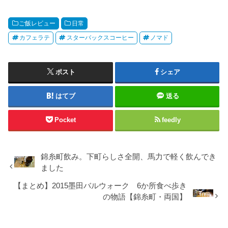
ご飯レビュー
日常
カフェラテ
スターバックスコーヒー
ノマド
ポスト
シェア
はてブ
送る
Pocket
feedly
錦糸町飲み。下町らしさ全開、馬力で軽く飲んでき
ました
【まとめ】2015墨田バルウォーク 6か所食べ歩き
の物語【錦糸町・両国】