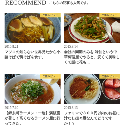
RECOMMEND
こちらの記事も人気です。
ご飯レビュー
ご飯レビュー
2015.8.21
2015.8.14
マツコの知らない世界見たから小
会社の同期のみを 味仙という中
諸そばで鴨そばを食す。
華料理屋でやると、安くて美味し
くて話に花も…
ご飯レビュー
ご飯レビュー
2015.7.19
2015.8.13
【錦糸町ラーメン・一途】満腹度
ファミマで３００円以内のお昼に
が著しく高くなるラーメン屋に行
汁なし担々麺なんてどうです
ってきた。
か！？