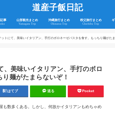
道産子飯日記
の記事
山形観光まとめ
沖縄旅行まとめ
秩父旅行まとめ
ギ
anko
Yamagata Trip
Okinawa Trip
Chichibu Trip
2
2
ンテットにて、美味いイタリアン、手打のボロネーゼパスタを食す。もっちり麺がた
にて、美味いイタリアン、手打のボロ
ちり麺がたまらないぞ！
はてブ
送る
Pocket
屋も数多くある。しかし、何故かイタリアンもめちゃめ