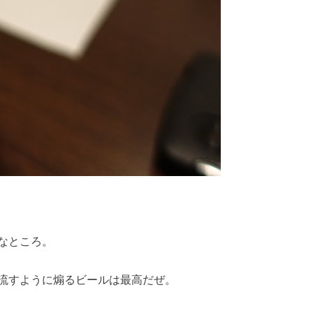
なところ。
流すように煽るビールは最高だぜ。