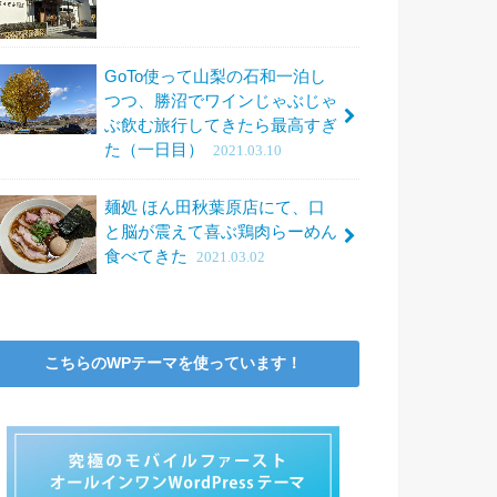
GoTo使って山梨の石和一泊し
つつ、勝沼でワインじゃぶじゃ
ぶ飲む旅行してきたら最高すぎ
た（一日目）
2021.03.10
麺処 ほん田秋葉原店にて、口
と脳が震えて喜ぶ鶏肉らーめん
食べてきた
2021.03.02
こちらのWPテーマを使っています！