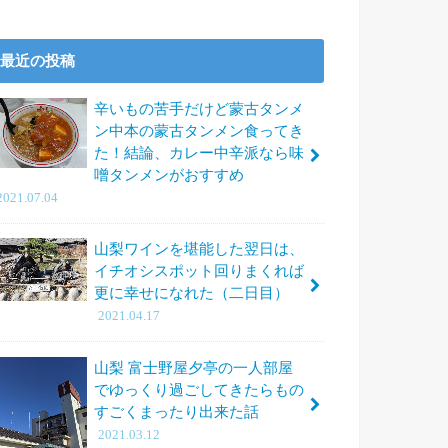
最近の投稿
辛いもの苦手だけど蒙古タンメ
ン中本の蒙古タンメン食ってき
た！結論、カレー中辛派なら味
噌タンメンがおすすめ
2021.07.04
山梨ワインを堪能した翌日は、
イチオシスポット回りまくれば
更に幸せになれた（二日目）
2021.04.17
山梨 富士野屋夕亭の一人部屋
でゆっくり過ごしてきたらもの
すごくまったり出来た話
2021.03.12