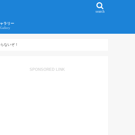
search
ャラリー
Gallery
016年江ノ島旅行ギャラリー
017年沖縄旅行ギャラリー
まらないぞ！
SPONSORED LINK