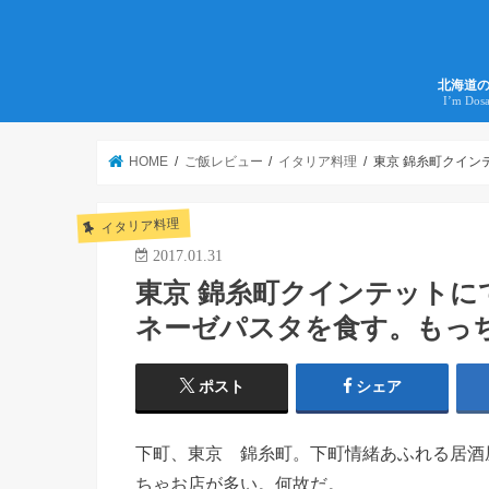
北海道
I’m Dos
HOME
ご飯レビュー
イタリア料理
東京 錦糸町クイ
イタリア料理
2017.01.31
東京 錦糸町クインテット
ネーゼパスタを食す。もっ
ポスト
シェア
下町、東京 錦糸町。下町情緒あふれる居酒
ちゃお店が多い。何故だ。