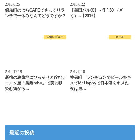
2016.6.25
2015.6.22
錦糸町のはらCAFEでさっくりラ
【墨田バル①】 - 作" 39 （ざ
ンチで一休みなんてどうですか？
く） -【2015】
ご飯レビュー
ビール
2015.12.19
2017.9.10
新宿の裏路地にひっそりと佇むラ
神保町 ランチョンでビールをキ
ーメン屋「製麺rabo」で実に馴
メてMr.Happyで日本酒をキメた
染む鶏がら…
夜は最…
最近の投稿