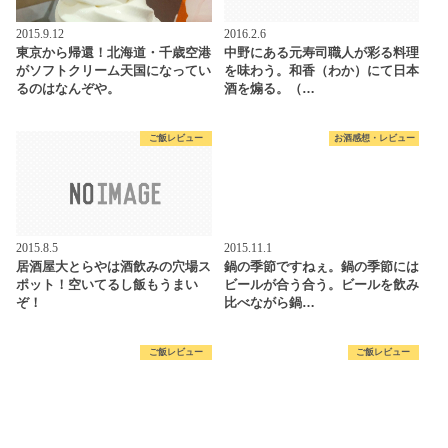
2015.9.12
2016.2.6
東京から帰還！北海道・千歳空港
中野にある元寿司職人が彩る料理
がソフトクリーム天国になってい
を味わう。和香（わか）にて日本
るのはなんぞや。
酒を煽る。（…
ご飯レビュー
お酒感想・レビュー
2015.8.5
2015.11.1
居酒屋大とらやは酒飲みの穴場ス
鍋の季節ですねぇ。鍋の季節には
ポット！空いてるし飯もうまい
ビールが合う合う。ビールを飲み
ぞ！
比べながら鍋…
ご飯レビュー
ご飯レビュー