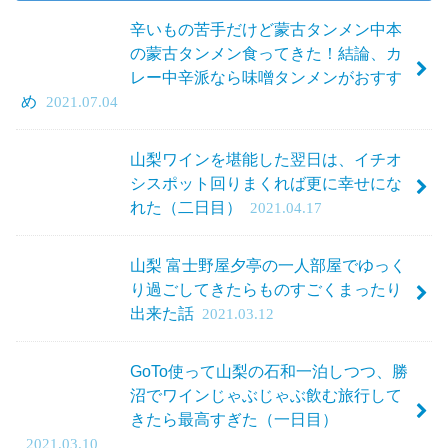
辛いもの苦手だけど蒙古タンメン中本
の蒙古タンメン食ってきた！結論、カ
レー中辛派なら味噌タンメンがおすす
め
2021.07.04
山梨ワインを堪能した翌日は、イチオ
シスポット回りまくれば更に幸せにな
れた（二日目）
2021.04.17
山梨 富士野屋夕亭の一人部屋でゆっく
り過ごしてきたらものすごくまったり
出来た話
2021.03.12
GoTo使って山梨の石和一泊しつつ、勝
沼でワインじゃぶじゃぶ飲む旅行して
きたら最高すぎた（一日目）
2021.03.10