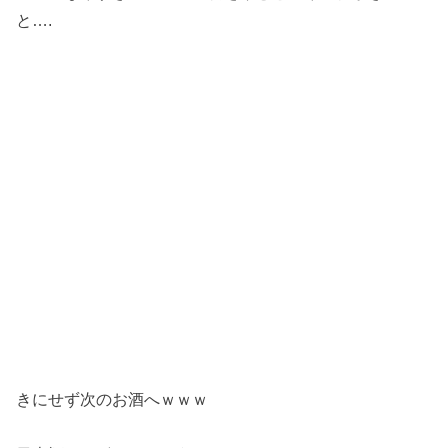
と….
きにせず次のお酒へｗｗｗ