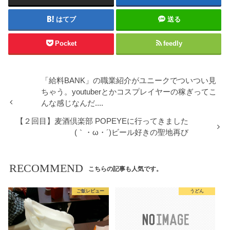
はてブ
送る
Pocket
feedly
「給料BANK」の職業紹介がユニークでついつい見
ちゃう。youtuberとかコスプレイヤーの稼ぎってこ
んな感じなんだ....
【２回目】麦酒倶楽部 POPEYEに行ってきました
(｀・ω・´)ビール好きの聖地再び
RECOMMEND
こちらの記事も人気です。
ご飯レビュー
うどん