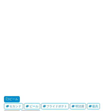
ビール
セカンド
ビール
フライドポテト
明治屋
最高