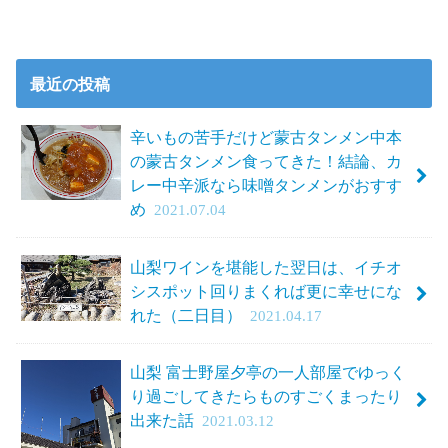
最近の投稿
辛いもの苦手だけど蒙古タンメン中本
の蒙古タンメン食ってきた！結論、カ
レー中辛派なら味噌タンメンがおすす
め
2021.07.04
山梨ワインを堪能した翌日は、イチオ
シスポット回りまくれば更に幸せにな
れた（二日目）
2021.04.17
山梨 富士野屋夕亭の一人部屋でゆっく
り過ごしてきたらものすごくまったり
出来た話
2021.03.12