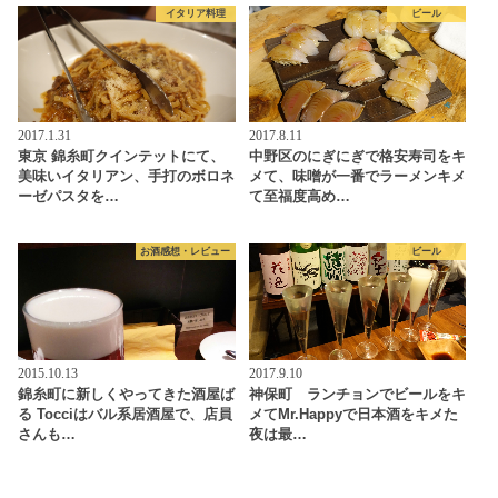
イタリア料理
ビール
2017.1.31
2017.8.11
東京 錦糸町クインテットにて、
中野区のにぎにぎで格安寿司をキ
美味いイタリアン、手打のボロネ
メて、味噌が一番でラーメンキメ
ーゼパスタを…
て至福度高め…
お酒感想・レビュー
ビール
2015.10.13
2017.9.10
錦糸町に新しくやってきた酒屋ば
神保町 ランチョンでビールをキ
る Tocciはバル系居酒屋で、店員
メてMr.Happyで日本酒をキメた
さんも…
夜は最…