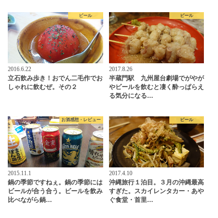
ビール
ビール
2016.6.22
2017.8.26
立石飲み歩き！おでん二毛作でお
半蔵門駅 九州屋台劇場でがやが
しゃれに飲むぜ。その２
やビールを飲むと凄く酔っぱらえ
る気分になる…
お酒感想・レビュー
ビール
2015.11.1
2017.4.10
鍋の季節ですねぇ。鍋の季節には
沖縄旅行１泊目。３月の沖縄最高
ビールが合う合う。ビールを飲み
すぎた。スカイレンタカー・あや
比べながら鍋…
ぐ食堂・首里…