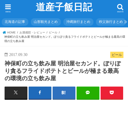
道産子飯日記
menu
search
北海道の記事
山形観光まとめ
沖縄旅行まとめ
秩父旅行まとめ
HOME
お酒感想・レビュー
ビール
神保町の立ち飲み屋 明治屋セカンド。ぽりぽり貪るフライドポテトとビールが極まる最高の環
境の立ち飲み屋
2017.09.30
ビール
神保町の立ち飲み屋 明治屋セカンド。ぽりぽ
り貪るフライドポテトとビールが極まる最高
の環境の立ち飲み屋