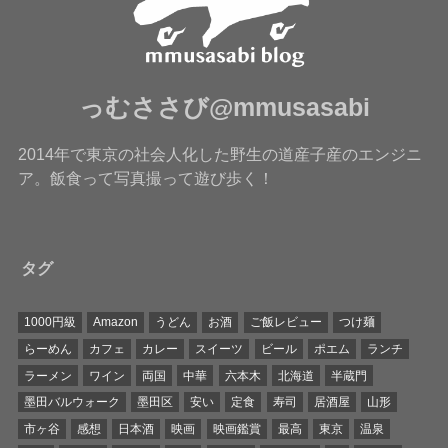
っむささび@mmusasabi
2014年で東京の社会人化した野生の道産子産のエンジニ
ア。飯食って写真撮って遊び歩く！
タグ
1000円級
Amazon
うどん
お酒
ご飯レビュー
つけ麺
らーめん
カフェ
カレー
スイーツ
ビール
ポエム
ランチ
ラーメン
ワイン
両国
中華
六本木
北海道
半蔵門
墨田バルウォーク
墨田区
安い
定食
寿司
居酒屋
山形
市ヶ谷
感想
日本酒
映画
映画鑑賞
最高
東京
温泉