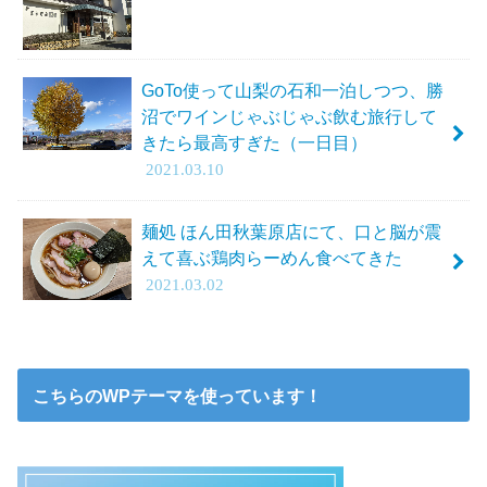
GoTo使って山梨の石和一泊しつつ、勝
沼でワインじゃぶじゃぶ飲む旅行して
きたら最高すぎた（一日目）
2021.03.10
麺処 ほん田秋葉原店にて、口と脳が震
えて喜ぶ鶏肉らーめん食べてきた
2021.03.02
こちらのWPテーマを使っています！