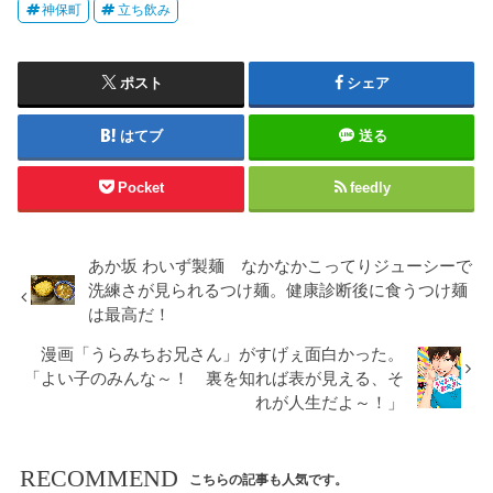
神保町
立ち飲み
ポスト
シェア
はてブ
送る
Pocket
feedly
あか坂 わいず製麺 なかなかこってりジューシーで
洗練さが見られるつけ麺。健康診断後に食うつけ麺
は最高だ！
漫画「うらみちお兄さん」がすげぇ面白かった。
「よい子のみんな～！ 裏を知れば表が見える、そ
れが人生だよ～！」
RECOMMEND
こちらの記事も人気です。