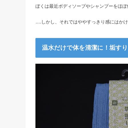
ぼくは最近ボディソープやシャンプーをほぼ
….しかし、それではややすっきり感にはか
温水だけで体を清潔に！垢す