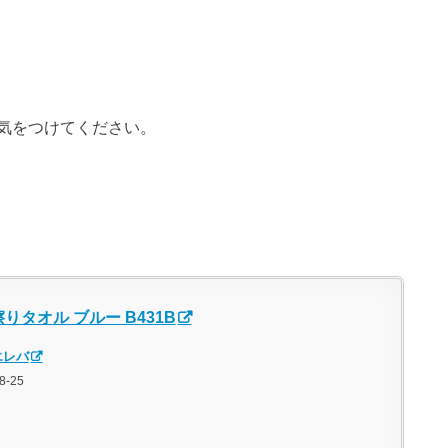
気をつけてください。
りタオル ブルー B431B
エレバ
8-25