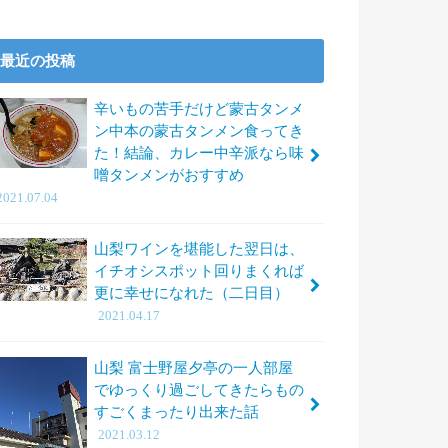
最近の投稿
辛いもの苦手だけど蒙古タンメ
ン中本の蒙古タンメン食ってき
た！結論、カレー中辛派なら味
噌タンメンがおすすめ
2021.07.04
山梨ワインを堪能した翌日は、
イチオシスポット回りまくれば
更に幸せになれた（二日目）
2021.04.17
山梨 富士野屋夕亭の一人部屋
でゆっくり過ごしてきたらもの
すごくまったり出来た話
2021.03.12