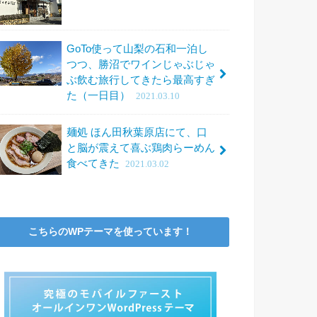
GoTo使って山梨の石和一泊し
つつ、勝沼でワインじゃぶじゃ
ぶ飲む旅行してきたら最高すぎ
た（一日目）
2021.03.10
麺処 ほん田秋葉原店にて、口
と脳が震えて喜ぶ鶏肉らーめん
食べてきた
2021.03.02
こちらのWPテーマを使っています！