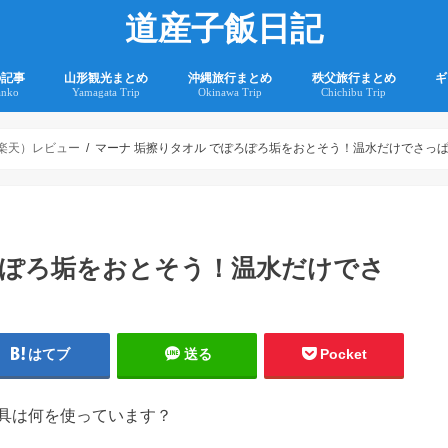
道産子飯日記
の記事
山形観光まとめ
沖縄旅行まとめ
秩父旅行まとめ
ギ
anko
Yamagata Trip
Okinawa Trip
Chichibu Trip
2
2
・楽天）レビュー
マーナ 垢擦りタオル でぽろぽろ垢をおとそう！温水だけでさっ
ろぽろ垢をおとそう！温水だけでさ
はてブ
送る
Pocket
具は何を使っています？