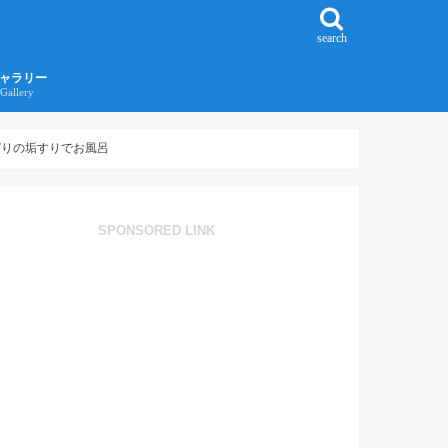
search
ャラリー
Gallery
016年江ノ島旅行ギャラリー
017年沖縄旅行ギャラリー
ぱりの垢すりでお風呂
SPONSORED LINK