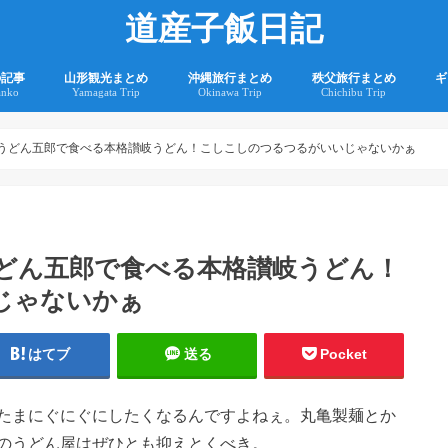
道産子飯日記
の記事
山形観光まとめ
沖縄旅行まとめ
秩父旅行まとめ
ギ
anko
Yamagata Trip
Okinawa Trip
Chichibu Trip
2
2
岐うどん五郎で食べる本格讃岐うどん！こしこしのつるつるがいいじゃないかぁ
うどん五郎で食べる本格讃岐うどん！
じゃないかぁ
はてブ
送る
Pocket
たまにぐにぐにしたくなるんですよねぇ。丸亀製麺とか
のうどん屋はぜひとも抑えとくべき。