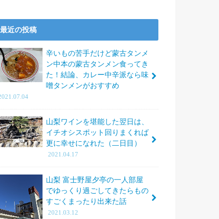
最近の投稿
辛いもの苦手だけど蒙古タンメ
ン中本の蒙古タンメン食ってき
た！結論、カレー中辛派なら味
噌タンメンがおすすめ
2021.07.04
山梨ワインを堪能した翌日は、
イチオシスポット回りまくれば
更に幸せになれた（二日目）
2021.04.17
山梨 富士野屋夕亭の一人部屋
でゆっくり過ごしてきたらもの
すごくまったり出来た話
2021.03.12