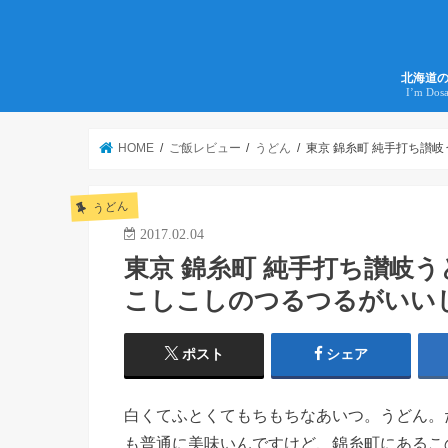
北海道
I’m Dos
HOME
ご飯レビュー
うどん
東京 錦糸町 純手打ち讃
うどん
2017.02.04
東京 錦糸町 純手打ち讃岐
こしこしのつるつるがいい
ポスト
シェア
白くてふとくてもちもちなあいつ。うどん。
も普通に美味いんですけど、錦糸町にあるこ