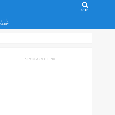
search
ャラリー
Gallery
016年江ノ島旅行ギャラリー
017年沖縄旅行ギャラリー
SPONSORED LINK