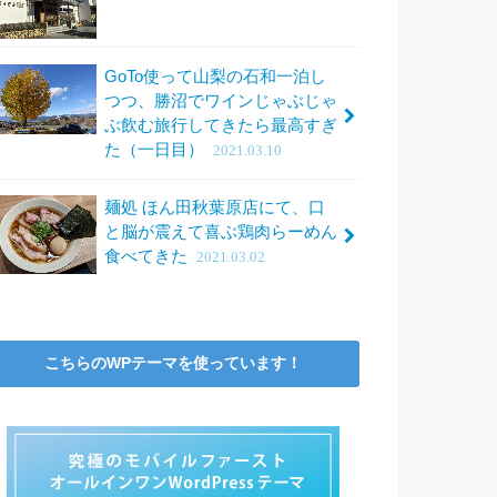
GoTo使って山梨の石和一泊し
つつ、勝沼でワインじゃぶじゃ
ぶ飲む旅行してきたら最高すぎ
た（一日目）
2021.03.10
麺処 ほん田秋葉原店にて、口
と脳が震えて喜ぶ鶏肉らーめん
食べてきた
2021.03.02
こちらのWPテーマを使っています！