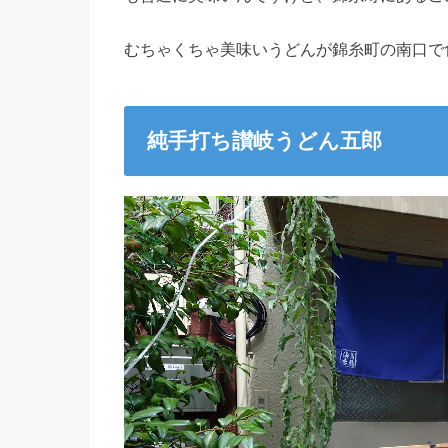
むちゃくちゃ美味いうどんが錦糸町の南口で
純手打ち讃岐うどん五郎