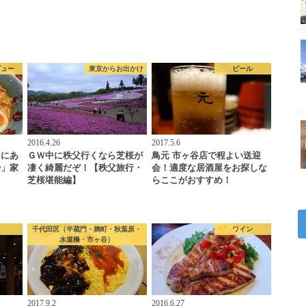
ビュー
東京からお出かけ
ビール
2016.4.26
2017.5.6
りにあ
ＧＷ中に秩父行くなら芝桜が
鳥元 市ヶ谷店で程よい送迎
や」家
凄く綺麗だぞ！【秩父旅行・
会！適度な居酒屋をお探しな
…
芝桜堪能編】
らここがおすすめ！
常
千代田区（半蔵門・麹町・秋葉原・
ワイン
水道橋・市ヶ谷）
2017.9.2
2016.6.27