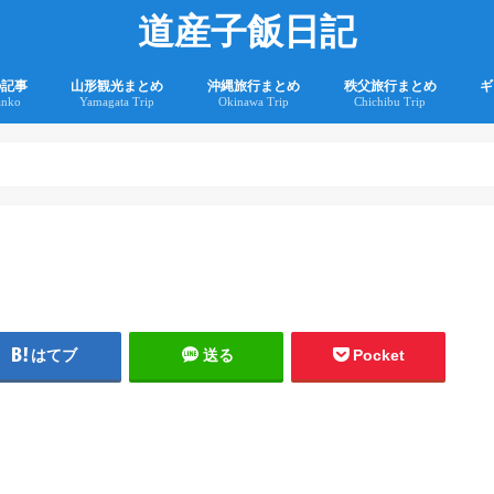
道産子飯日記
の記事
山形観光まとめ
沖縄旅行まとめ
秩父旅行まとめ
ギ
anko
Yamagata Trip
Okinawa Trip
Chichibu Trip
2
2
はてブ
送る
Pocket