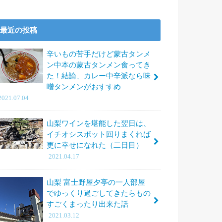
最近の投稿
辛いもの苦手だけど蒙古タンメ
ン中本の蒙古タンメン食ってき
た！結論、カレー中辛派なら味
噌タンメンがおすすめ
2021.07.04
山梨ワインを堪能した翌日は、
イチオシスポット回りまくれば
更に幸せになれた（二日目）
2021.04.17
山梨 富士野屋夕亭の一人部屋
でゆっくり過ごしてきたらもの
すごくまったり出来た話
2021.03.12