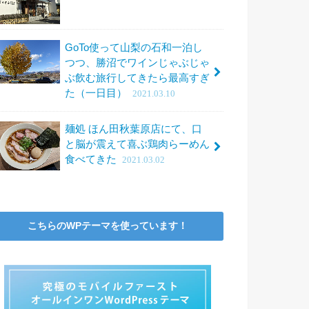
GoTo使って山梨の石和一泊し
つつ、勝沼でワインじゃぶじゃ
ぶ飲む旅行してきたら最高すぎ
た（一日目）
2021.03.10
麺処 ほん田秋葉原店にて、口
と脳が震えて喜ぶ鶏肉らーめん
食べてきた
2021.03.02
こちらのWPテーマを使っています！