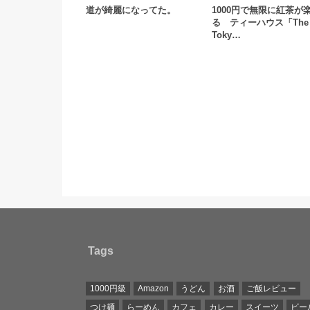
道が綺麗になってた。
1000円で無限に紅茶が
る ティーハウス「The 
Toky…
Tags
1000円級
Amazon
うどん
お酒
ご飯レビュー
つけ麺
らーめん
カフェ
カレー
スイーツ
ビー