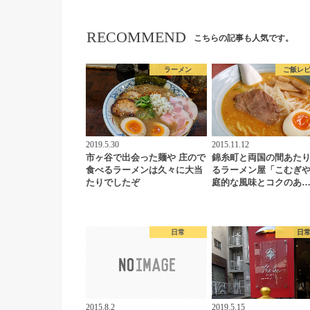
RECOMMEND
こちらの記事も人気です。
ラーメン
ご飯レ
2019.5.30
2015.11.12
市ヶ谷で出会った麺や 庄ので
錦糸町と両国の間あた
食べるラーメンは久々に大当
るラーメン屋「こむぎ
たりでしたぞ
庭的な風味とコクのあ
日常
日
2015.8.2
2019.5.15