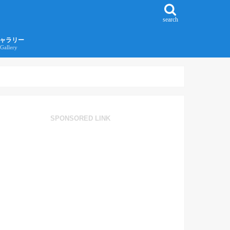
search
ャラリー
Gallery
016年江ノ島旅行ギャラリー
017年沖縄旅行ギャラリー
SPONSORED LINK