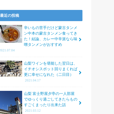
最近の投稿
辛いもの苦手だけど蒙古タンメ
ン中本の蒙古タンメン食ってき
た！結論、カレー中辛派なら味
噌タンメンがおすすめ
2021.07.04
山梨ワインを堪能した翌日は、
イチオシスポット回りまくれば
更に幸せになれた（二日目）
2021.04.17
山梨 富士野屋夕亭の一人部屋
でゆっくり過ごしてきたらもの
すごくまったり出来た話
2021.03.12