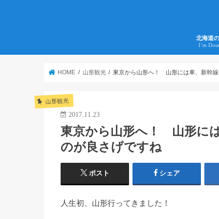
北海道
I’m Dos
HOME
山形観光
東京から山形へ！ 山形には車、新幹線
山形観光
2017.11.23
東京から山形へ！ 山形に
のが良さげですね
ポスト
シェア
人生初、山形行ってきました！