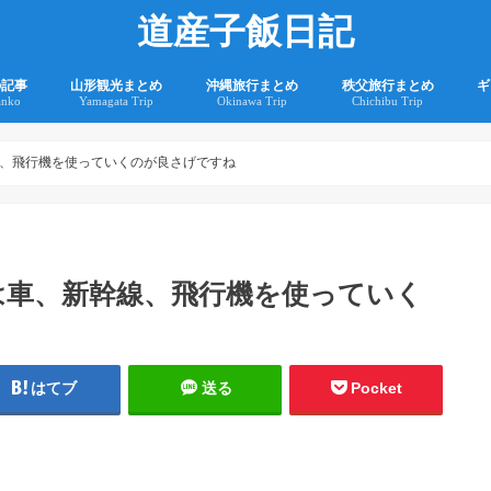
道産子飯日記
の記事
山形観光まとめ
沖縄旅行まとめ
秩父旅行まとめ
ギ
anko
Yamagata Trip
Okinawa Trip
Chichibu Trip
2
2
、飛行機を使っていくのが良さげですね
は車、新幹線、飛行機を使っていく
はてブ
送る
Pocket