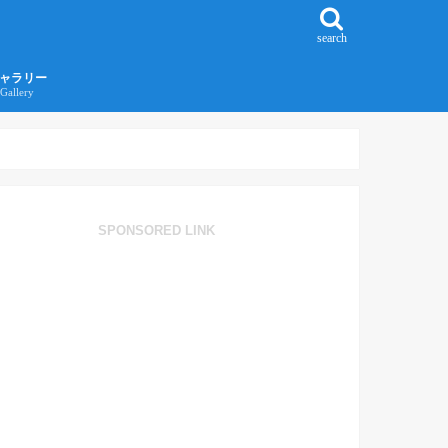
search
ャラリー
Gallery
016年江ノ島旅行ギャラリー
017年沖縄旅行ギャラリー
SPONSORED LINK