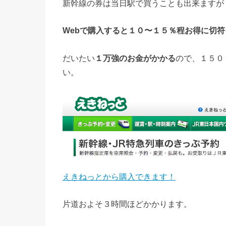
新幹線の券は当日駅で買うことも出来ますが
Webで購入すると１０〜１５％程お得に切
だいたい
１万強のお金がかかる
ので、１５０
い。
えきねっとから購入できます！
片道およそ３時間ほどかかります。