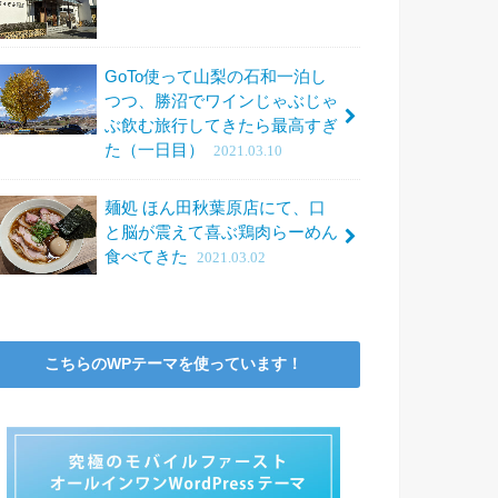
GoTo使って山梨の石和一泊し
つつ、勝沼でワインじゃぶじゃ
ぶ飲む旅行してきたら最高すぎ
た（一日目）
2021.03.10
麺処 ほん田秋葉原店にて、口
と脳が震えて喜ぶ鶏肉らーめん
食べてきた
2021.03.02
こちらのWPテーマを使っています！