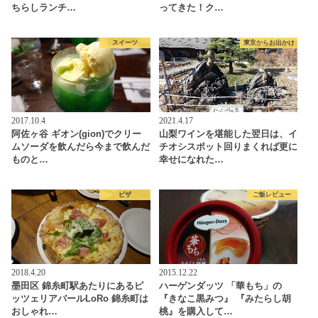
ちらしランチ…
ってきた！ク…
スイーツ
東京からお出かけ
2017.10.4
2021.4.17
阿佐ヶ谷 ギオン(gion)でクリー
山梨ワインを堪能した翌日は、イ
ムソーダを飲んだら今まで飲んだ
チオシスポット回りまくれば更に
ものと…
幸せになれた…
ピザ
ご飯レビュー
2018.4.20
2015.12.22
墨田区 錦糸町駅あたりにあるピ
ハーゲンダッツ 「華もち」の
ッツェリアバールLoRo 錦糸町は
『きなこ黒みつ』 『みたらし胡
おしゃれ…
桃』を購入して…