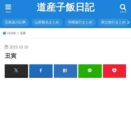
道産子飯日記
menu
search
北海道の記事
山形観光まとめ
沖縄旅行まとめ
秩父旅行まとめ
HOME
丑寅
2019.10.10
丑寅