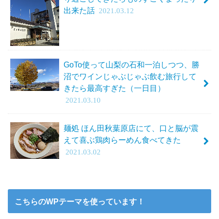
出来た話
2021.03.12
GoTo使って山梨の石和一泊しつつ、勝
沼でワインじゃぶじゃぶ飲む旅行して
きたら最高すぎた（一日目）
2021.03.10
麺処 ほん田秋葉原店にて、口と脳が震
えて喜ぶ鶏肉らーめん食べてきた
2021.03.02
こちらのWPテーマを使っています！