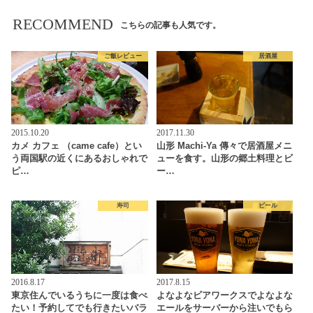
RECOMMEND
こちらの記事も人気です。
ご飯レビュー
居酒屋
2015.10.20
2017.11.30
カメ カフェ （came cafe）とい
山形 Machi-Ya 傳々で居酒屋メニ
う両国駅の近くにあるおしゃれで
ューを食す。山形の郷土料理とビ
ピ…
ー…
寿司
ビール
2016.8.17
2017.8.15
東京住んでいるうちに一度は食べ
よなよなビアワークスでよなよな
たい！予約してでも行きたいバラ
エールをサーバーから注いでもら