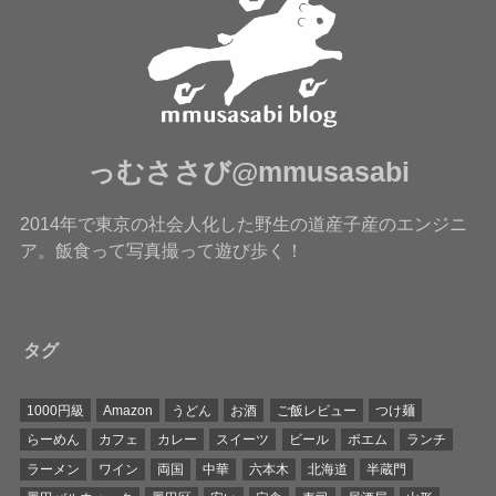
っむささび@mmusasabi
2014年で東京の社会人化した野生の道産子産のエンジニ
ア。飯食って写真撮って遊び歩く！
タグ
1000円級
Amazon
うどん
お酒
ご飯レビュー
つけ麺
らーめん
カフェ
カレー
スイーツ
ビール
ポエム
ランチ
ラーメン
ワイン
両国
中華
六本木
北海道
半蔵門