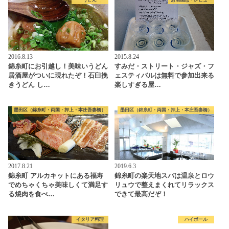
うどん
お酒感想・レビュー
2016.8.13
2015.8.24
錦糸町にお引越し！美味いうどん
すみだ・ストリート・ジャズ・フ
居酒屋がついに現れたぞ！石臼挽
ェスティバルは無料で参加出来る
きうどん し…
楽しすぎる屋…
墨田区（錦糸町・両国・押上・本庄吾妻橋）
墨田区（錦糸町・両国・押上・本庄吾妻橋）
2017.8.21
2019.6.3
錦糸町 アルカキットにある福寿
錦糸町の楽天地スパは温泉とロウ
でめちゃくちゃ美味しくて満足す
リュウで整えまくれてリラックス
る焼肉を食べ…
できて最高だぞ！
イタリア料理
ハイボール