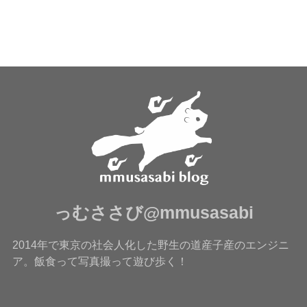
っむささび@mmusasabi
2014年で東京の社会人化した野生の道産子産のエンジニ
ア。飯食って写真撮って遊び歩く！