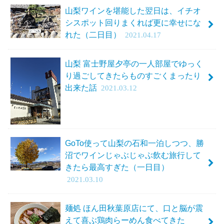
山梨ワインを堪能した翌日は、イチオ
シスポット回りまくれば更に幸せにな
れた（二日目）
2021.04.17
山梨 富士野屋夕亭の一人部屋でゆっく
り過ごしてきたらものすごくまったり
出来た話
2021.03.12
GoTo使って山梨の石和一泊しつつ、勝
沼でワインじゃぶじゃぶ飲む旅行して
きたら最高すぎた（一日目）
2021.03.10
麺処 ほん田秋葉原店にて、口と脳が震
えて喜ぶ鶏肉らーめん食べてきた