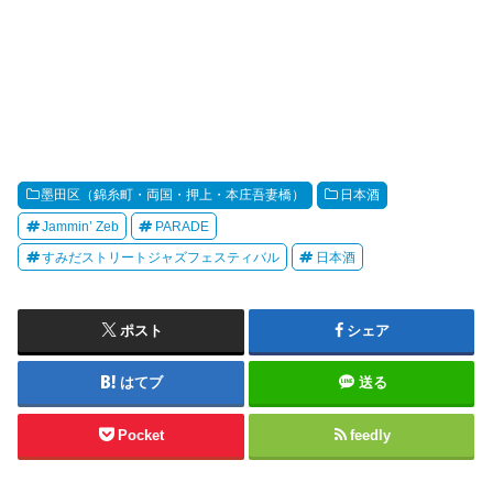
墨田区（錦糸町・両国・押上・本庄吾妻橋）
日本酒
Jammin’ Zeb
PARADE
すみだストリートジャズフェスティバル
日本酒
ポスト
シェア
はてブ
送る
Pocket
feedly