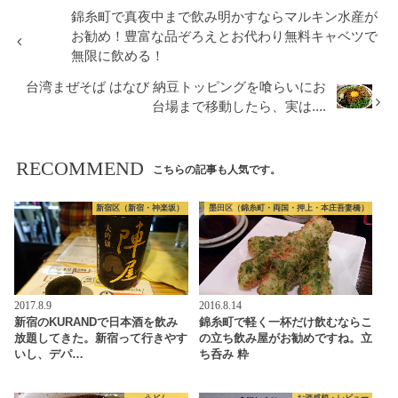
錦糸町で真夜中まで飲み明かすならマルキン水産が
お勧め！豊富な品ぞろえとお代わり無料キャベツで
無限に飲める！
台湾まぜそば はなび 納豆トッピングを喰らいにお
台場まで移動したら、実は....
RECOMMEND
こちらの記事も人気です。
新宿区（新宿・神楽坂）
墨田区（錦糸町・両国・押上・本庄吾妻橋）
2017.8.9
2016.8.14
新宿のKURANDで日本酒を飲み
錦糸町で軽く一杯だけ飲むならこ
放題してきた。新宿って行きやす
の立ち飲み屋がお勧めですね。立
いし、デパ…
ち呑み 粋