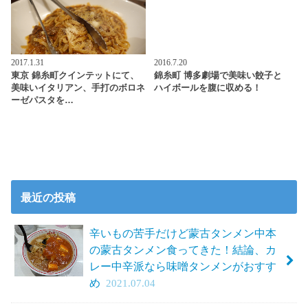
2017.1.31
2016.7.20
東京 錦糸町クインテットにて、
錦糸町 博多劇場で美味い餃子と
美味いイタリアン、手打のボロネ
ハイボールを腹に収める！
ーゼパスタを…
最近の投稿
辛いもの苦手だけど蒙古タンメン中本
の蒙古タンメン食ってきた！結論、カ
レー中辛派なら味噌タンメンがおすす
め
2021.07.04