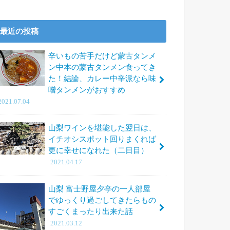
最近の投稿
辛いもの苦手だけど蒙古タンメ
ン中本の蒙古タンメン食ってき
た！結論、カレー中辛派なら味
噌タンメンがおすすめ
2021.07.04
山梨ワインを堪能した翌日は、
イチオシスポット回りまくれば
更に幸せになれた（二日目）
2021.04.17
山梨 富士野屋夕亭の一人部屋
でゆっくり過ごしてきたらもの
すごくまったり出来た話
2021.03.12