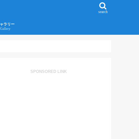
search
ャラリー
Gallery
016年江ノ島旅行ギャラリー
017年沖縄旅行ギャラリー
SPONSORED LINK