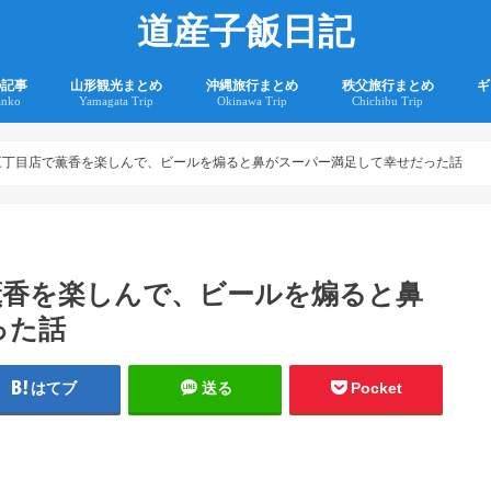
道産子飯日記
の記事
山形観光まとめ
沖縄旅行まとめ
秩父旅行まとめ
ギ
anko
Yamagata Trip
Okinawa Trip
Chichibu Trip
2
2
三丁目店で薫香を楽しんで、ビールを煽ると鼻がスーパー満足して幸せだった話
薫香を楽しんで、ビールを煽ると鼻
った話
はてブ
送る
Pocket