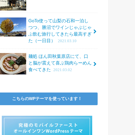
GoTo使って山梨の石和一泊し
つつ、勝沼でワインじゃぶじゃ
ぶ飲む旅行してきたら最高すぎ
た（一日目）
2021.03.10
麺処 ほん田秋葉原店にて、口
と脳が震えて喜ぶ鶏肉らーめん
食べてきた
2021.03.02
こちらのWPテーマを使っています！