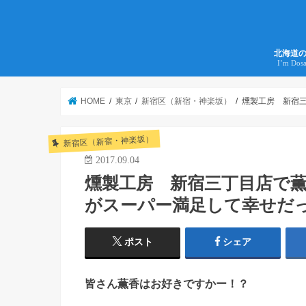
北海道
I’m Dos
HOME
東京
新宿区（新宿・神楽坂）
燻製工房 新宿
新宿区（新宿・神楽坂）
2017.09.04
燻製工房 新宿三丁目店で
がスーパー満足して幸せだ
ポスト
シェア
皆さん薫香はお好きですかー！？