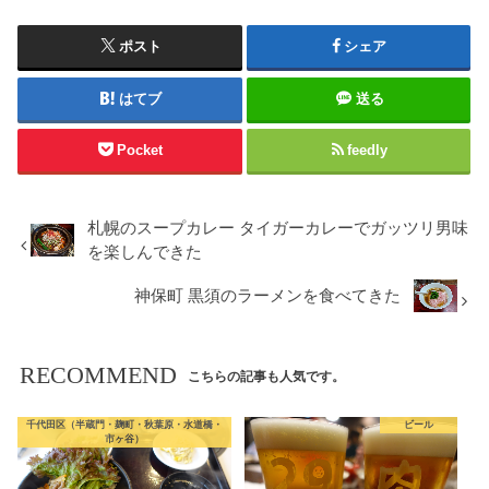
ポスト
シェア
はてブ
送る
Pocket
feedly
札幌のスープカレー タイガーカレーでガッツリ男味
を楽しんできた
神保町 黒須のラーメンを食べてきた
RECOMMEND
こちらの記事も人気です。
千代田区（半蔵門・麹町・秋葉原・水道橋・
ビール
市ヶ谷）