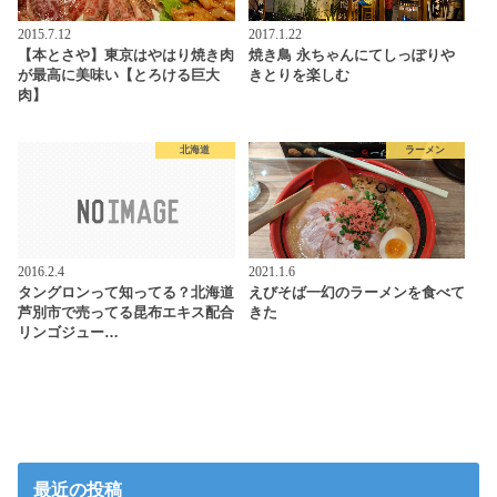
2015.7.12
2017.1.22
【本とさや】東京はやはり焼き肉
焼き鳥 永ちゃんにてしっぽりや
が最高に美味い【とろける巨大
きとりを楽しむ
肉】
北海道
ラーメン
2016.2.4
2021.1.6
タングロンって知ってる？北海道
えびそば一幻のラーメンを食べて
芦別市で売ってる昆布エキス配合
きた
リンゴジュー…
最近の投稿