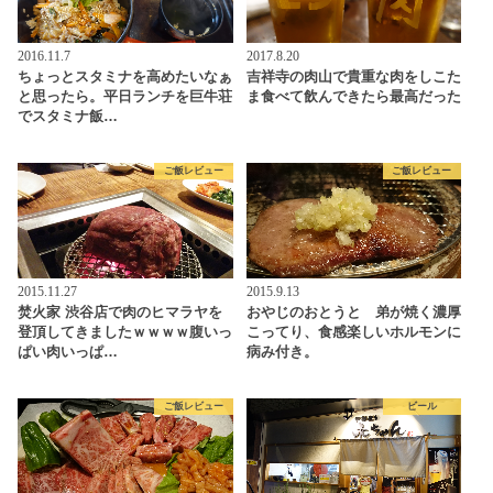
2016.11.7
2017.8.20
ちょっとスタミナを高めたいなぁ
吉祥寺の肉山で貴重な肉をしこた
と思ったら。平日ランチを巨牛荘
ま食べて飲んできたら最高だった
でスタミナ飯…
ご飯レビュー
ご飯レビュー
2015.11.27
2015.9.13
焚火家 渋谷店で肉のヒマラヤを
おやじのおとうと 弟が焼く濃厚
登頂してきましたｗｗｗｗ腹いっ
こってり、食感楽しいホルモンに
ぱい肉いっぱ…
病み付き。
ご飯レビュー
ビール