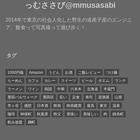
っむささび@mmusasabi
2014年で東京の社会人化した野生の道産子産のエンジニ
ア。飯食って写真撮って遊び歩く！
タグ
1000円級
Amazon
うどん
お酒
ご飯レビュー
つけ麺
らーめん
カフェ
カレー
スイーツ
ビール
ポエム
ランチ
ラーメン
ワイン
両国
中華
六本木
北海道
半蔵門
墨田バルウォーク
墨田区
安い
定食
寿司
居酒屋
山形
市ヶ谷
感想
日本酒
映画
映画鑑賞
最高
東京
温泉
珈琲
神保町
秋葉原
秩父
美味い
美味しい
肉
錦糸町
飲み放題
麹町