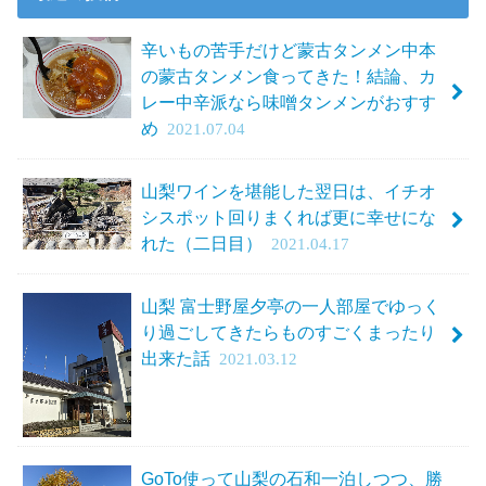
辛いもの苦手だけど蒙古タンメン中本
の蒙古タンメン食ってきた！結論、カ
レー中辛派なら味噌タンメンがおすす
め
2021.07.04
山梨ワインを堪能した翌日は、イチオ
シスポット回りまくれば更に幸せにな
れた（二日目）
2021.04.17
山梨 富士野屋夕亭の一人部屋でゆっく
り過ごしてきたらものすごくまったり
出来た話
2021.03.12
GoTo使って山梨の石和一泊しつつ、勝