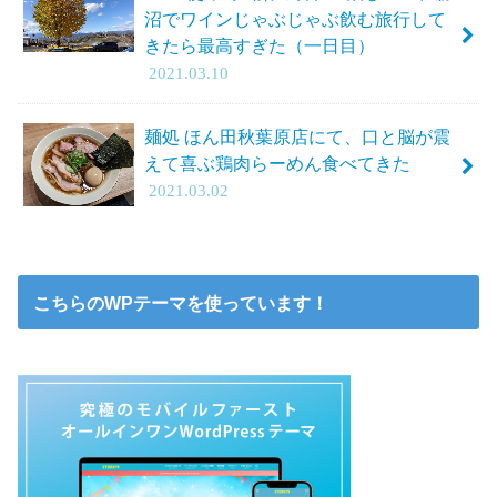
沼でワインじゃぶじゃぶ飲む旅行して
きたら最高すぎた（一日目）
2021.03.10
麺処 ほん田秋葉原店にて、口と脳が震
えて喜ぶ鶏肉らーめん食べてきた
2021.03.02
こちらのWPテーマを使っています！