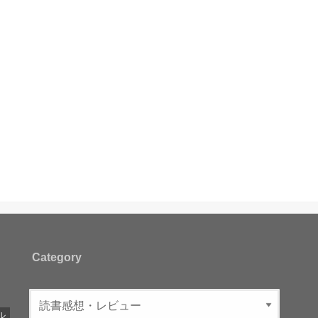
Category
ル