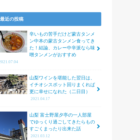
最近の投稿
辛いもの苦手だけど蒙古タンメ
ン中本の蒙古タンメン食ってき
た！結論、カレー中辛派なら味
噌タンメンがおすすめ
2021.07.04
山梨ワインを堪能した翌日は、
イチオシスポット回りまくれば
更に幸せになれた（二日目）
2021.04.17
山梨 富士野屋夕亭の一人部屋
でゆっくり過ごしてきたらもの
すごくまったり出来た話
2021.03.12