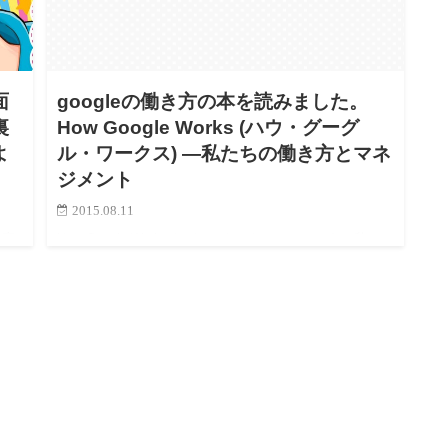
面
googleの働き方の本を読みました。
裏
How Google Works (ハウ・グーグ
よ
ル・ワークス) ―私たちの働き方とマネ
ジメント
2015.08.11
仕事
How Google Works (ハウ・グーグル・ワークス) ―私たち
リ
の働き方とマネジメント こちらの本を読みました。 ざっ
ギャ
くりと言うと、グーグルはどのような思考や過程を得て
近
今のような起業になったのか。 Googleで…