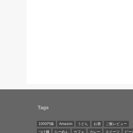
Tags
1000円級
Amazon
うどん
お酒
ご飯レビュー
つけ麺
らーめん
カフェ
カレー
スイーツ
ビー