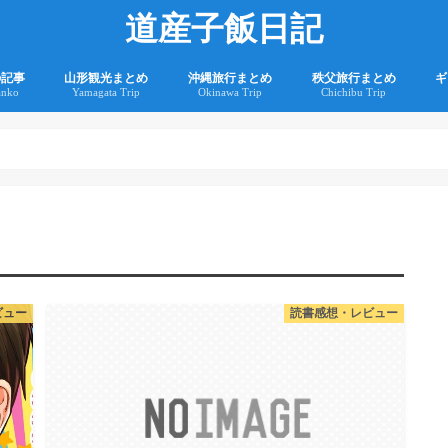
道産子飯日記
の記事
山形観光まとめ
沖縄旅行まとめ
秩父旅行まとめ
ギ
anko
Yamagata Trip
Okinawa Trip
Chichibu Trip
2
2
ビュー
読書感想・レビュー