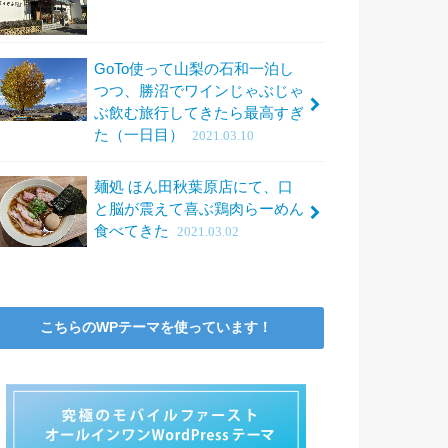
GoTo使って山梨の石和一泊し
つつ、勝沼でワインじゃぶじゃ
ぶ飲む旅行してきたら最高すぎ
た（一日目）
2021.03.10
麺処 ほん田秋葉原店にて、口
と脳が震えて喜ぶ鶏肉らーめん
食べてきた
2021.03.02
こちらのWPテーマを使っています！