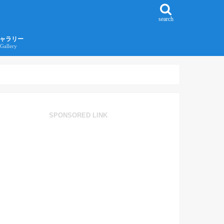
search
ャラリー
Gallery
016年江ノ島旅行ギャラリー
017年沖縄旅行ギャラリー
SPONSORED LINK