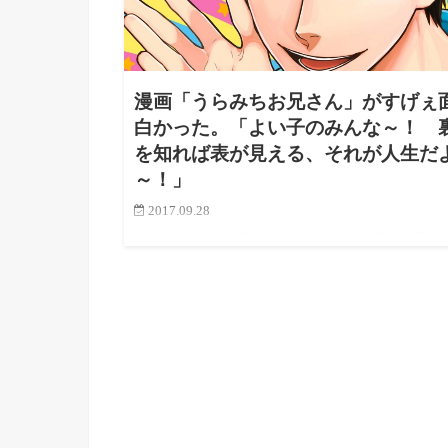
漫画「うらみちお兄さん」がすげぇ
白かった。「よい子のみんな～！ 
を知れば表が見える、それが人生だ
～！」
2017.09.28
なんかすげぇ漫画見つけてしまった。 幼児を相手に
をする体操のお兄さんが子供がドン引きするようなセ
フをぶっちゃけまくる。そんなすげぇ漫画。 本質は
グ漫画？ 的な感じなのでめちゃくちゃ面白くて、最
コミカライズした…