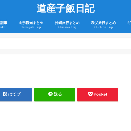
道産子飯日記
の記事
山形観光まとめ
沖縄旅行まとめ
秩父旅行まとめ
ギ
anko
Yamagata Trip
Okinawa Trip
Chichibu Trip
2
2
はてブ
送る
Pocket