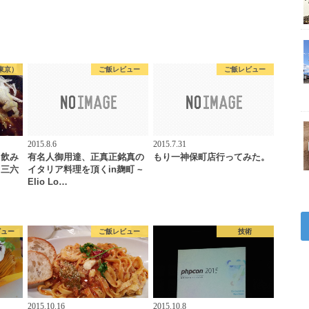
東京）
ご飯レビュー
ご飯レビュー
2015.8.6
2015.7.31
く飲み
有名人御用達、正真正銘真の
もり一神保町店行ってみた。
！三六
イタリア料理を頂くin麹町 ~
Elio Lo…
ビュー
ご飯レビュー
技術
2015.10.16
2015.10.8