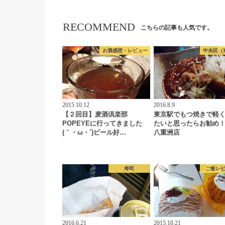
RECOMMEND
こちらの記事も人気です。
お酒感想・レビュー
中央区（
2015.10.12
2016.8.9
【２回目】麦酒倶楽部
東京駅でもつ焼きで軽
POPEYEに行ってきました
たいと思ったらお勧め
(｀・ω・´)ビール好…
八重洲店
寿司
ご飯レ
2016.6.21
2015.10.21