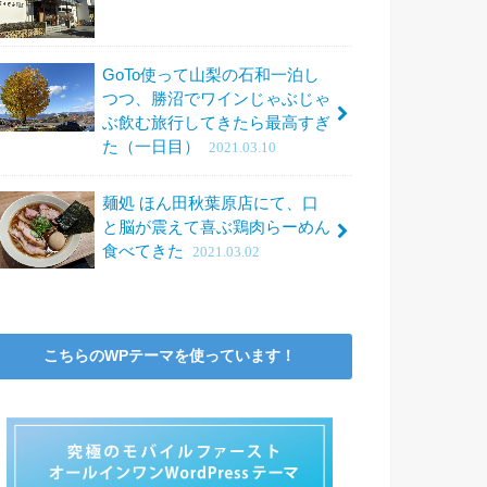
GoTo使って山梨の石和一泊し
つつ、勝沼でワインじゃぶじゃ
ぶ飲む旅行してきたら最高すぎ
た（一日目）
2021.03.10
麺処 ほん田秋葉原店にて、口
と脳が震えて喜ぶ鶏肉らーめん
食べてきた
2021.03.02
こちらのWPテーマを使っています！