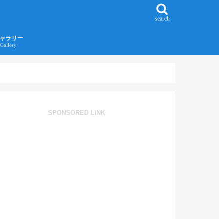
search
ャラリー
Gallery
016年江ノ島旅行ギャラリー
017年沖縄旅行ギャラリー
SPONSORED LINK