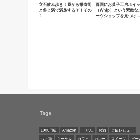
立石飲み歩き！昼から栄寿司
両国にお菓子工房ホイ
と多じ満で満足するぞ！その
（Whip）という素敵な
１
ーツショップを見つけ
Tags
1000円級
Amazon
うどん
お酒
ご飯レビュー
つけ麺
らーめん
カフェ
カレー
スイーツ
ビー