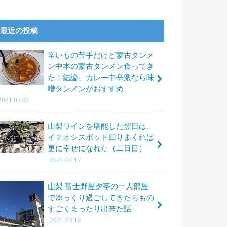
最近の投稿
辛いもの苦手だけど蒙古タンメ
ン中本の蒙古タンメン食ってき
た！結論、カレー中辛派なら味
噌タンメンがおすすめ
2021.07.04
山梨ワインを堪能した翌日は、
イチオシスポット回りまくれば
更に幸せになれた（二日目）
2021.04.17
山梨 富士野屋夕亭の一人部屋
でゆっくり過ごしてきたらもの
すごくまったり出来た話
2021.03.12