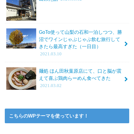
GoTo使って山梨の石和一泊しつつ、勝
沼でワインじゃぶじゃぶ飲む旅行して
きたら最高すぎた（一日目）
2021.03.10
麺処 ほん田秋葉原店にて、口と脳が震
えて喜ぶ鶏肉らーめん食べてきた
2021.03.02
こちらのWPテーマを使っています！