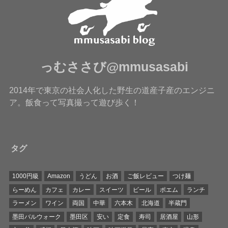
っむささび@mmusasabi
2014年で東京の社会人化した野生の道産子産のエンジニ
ア。飯食って写真撮って遊び歩く！
タグ
1000円級
Amazon
うどん
お酒
ご飯レビュー
つけ麺
らーめん
カフェ
カレー
スイーツ
ビール
ポエム
ランチ
ラーメン
ワイン
両国
中華
六本木
北海道
半蔵門
墨田バルウォーク
墨田区
安い
定食
寿司
居酒屋
山形