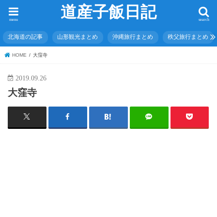
道産子飯日記
menu
search
北海道の記事
山形観光まとめ
沖縄旅行まとめ
秩父旅行まとめ
HOME
大窪寺
2019.09.26
大窪寺