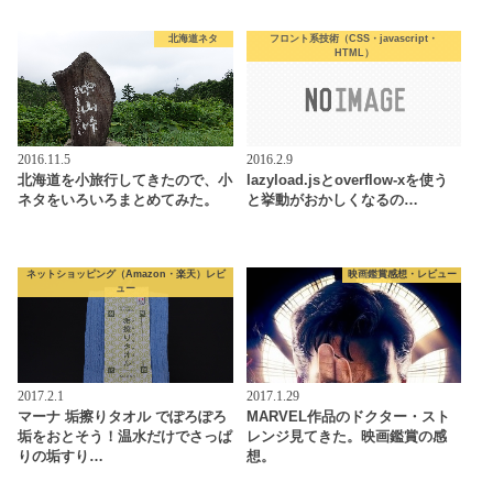
北海道ネタ
フロント系技術（CSS・javascript・
HTML）
2016.11.5
2016.2.9
北海道を小旅行してきたので、小
lazyload.jsとoverflow-xを使う
ネタをいろいろまとめてみた。
と挙動がおかしくなるの…
ネットショッピング（Amazon・楽天）レビ
映画鑑賞感想・レビュー
ュー
2017.2.1
2017.1.29
マーナ 垢擦りタオル でぽろぽろ
MARVEL作品のドクター・スト
垢をおとそう！温水だけでさっぱ
レンジ見てきた。映画鑑賞の感
りの垢すり…
想。