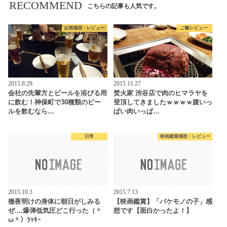
RECOMMEND
こちらの記事も人気です。
お酒感想・レビュー
ご飯レビュー
2015.8.29
2015.11.27
会社の先輩方とビールを浴びる用
焚火家 渋谷店で肉のヒマラヤを
に飲む！神保町で30種類のビー
登頂してきましたｗｗｗｗ腹いっ
ルを飲むなら…
ぱい肉いっぱ…
日常
映画鑑賞感想・レビュー
2015.10.3
2015.7.13
徹夜明けの身体に朝日がしみる
【映画鑑賞】「バケモノの子」感
ぜ....爆弾低気圧どこ行った（＾
想です【面白かったよ！】
ω＾）ﾗｯｷｰ