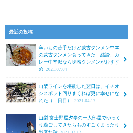
最近の投稿
辛いもの苦手だけど蒙古タンメン中本
の蒙古タンメン食ってきた！結論、カ
レー中辛派なら味噌タンメンがおすす
め
2021.07.04
山梨ワインを堪能した翌日は、イチオ
シスポット回りまくれば更に幸せにな
れた（二日目）
2021.04.17
山梨 富士野屋夕亭の一人部屋でゆっく
り過ごしてきたらものすごくまったり
出来た話
2021.03.12