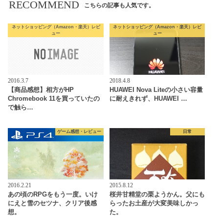
RECOMMEND
こちらの記事も人気です。
ネットショッピング（Amazon・楽天）レビ
ネットショッピング（Amazon・楽天）レビ
ュー
ュー
2016.3.7
2018.4.8
【商品感想】相方がHP
HUAWEI Nova Liteの小さい容量
Chromebook 11を買っていたの
に耐えきれず、HUAWEI …
で触ら…
ゲーム感想・レビュー
日常
2016.2.21
2015.8.12
あの頃のRPGをもう一度。いけ
桜井甘精堂の栗ようかん。父にも
にえと雪のセツナ、クリア後感
らったお土産が大変美味しかっ
想。
た。