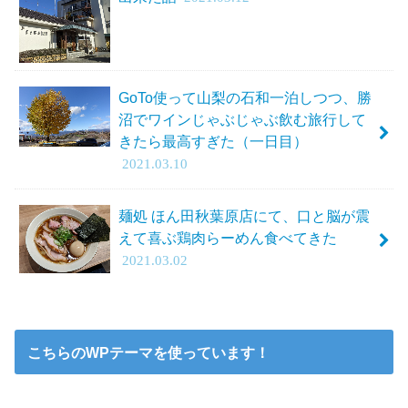
GoTo使って山梨の石和一泊しつつ、勝
沼でワインじゃぶじゃぶ飲む旅行して
きたら最高すぎた（一日目）
2021.03.10
麺処 ほん田秋葉原店にて、口と脳が震
えて喜ぶ鶏肉らーめん食べてきた
2021.03.02
こちらのWPテーマを使っています！