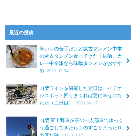
最近の投稿
辛いもの苦手だけど蒙古タンメン中本
の蒙古タンメン食ってきた！結論、カ
レー中辛派なら味噌タンメンがおすす
め
2021.07.04
山梨ワインを堪能した翌日は、イチオ
シスポット回りまくれば更に幸せにな
れた（二日目）
2021.04.17
山梨 富士野屋夕亭の一人部屋でゆっく
り過ごしてきたらものすごくまったり
出来た話
2021.03.12