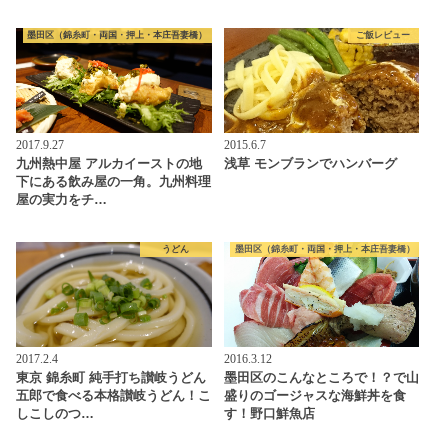
墨田区（錦糸町・両国・押上・本庄吾妻橋）
ご飯レビュー
2017.9.27
2015.6.7
九州熱中屋 アルカイーストの地
浅草 モンブランでハンバーグ
下にある飲み屋の一角。九州料理
屋の実力をチ…
うどん
墨田区（錦糸町・両国・押上・本庄吾妻橋）
2017.2.4
2016.3.12
東京 錦糸町 純手打ち讃岐うどん
墨田区のこんなところで！？で山
五郎で食べる本格讃岐うどん！こ
盛りのゴージャスな海鮮丼を食
しこしのつ…
す！野口鮮魚店