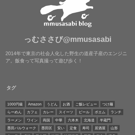
っむささび@mmusasabi
2014年で東京の社会人化した野生の道産子産のエンジニ
ア。飯食って写真撮って遊び歩く！
タグ
1000円級
Amazon
うどん
お酒
ご飯レビュー
つけ麺
らーめん
カフェ
カレー
スイーツ
ビール
ポエム
ランチ
ラーメン
ワイン
両国
中華
六本木
北海道
半蔵門
墨田バルウォーク
墨田区
安い
定食
寿司
居酒屋
山形