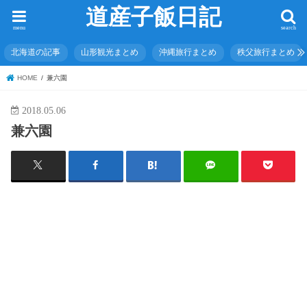
道産子飯日記
menu
search
北海道の記事
山形観光まとめ
沖縄旅行まとめ
秩父旅行まとめ
HOME
兼六園
2018.05.06
兼六園