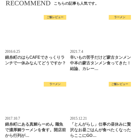
RECOMMEND
こちらの記事も人気です。
ご飯レビュー
ラーメン
2016.6.25
2021.7.4
錦糸町のはらCAFEでさっくりラ
辛いもの苦手だけど蒙古タンメン
ンチで一休みなんてどうですか？
中本の蒙古タンメン食ってきた！
結論、カレー…
ラーメン
ご飯レビュー
2017.10.7
2015.12.21
錦糸町にある真鯛らーめん 麺魚
「とんがらし」仕事の昼休みに贅
で濃厚鯛ラーメンを食す。開店前
沢なお昼ごはんが食べたくなった
から行列が…
らここにGO…