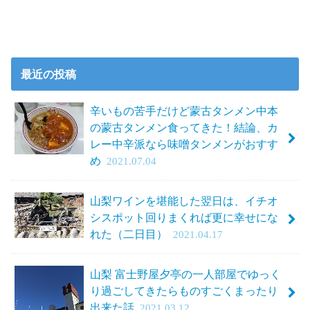
最近の投稿
辛いもの苦手だけど蒙古タンメン中本
の蒙古タンメン食ってきた！結論、カ
レー中辛派なら味噌タンメンがおすす
め
2021.07.04
山梨ワインを堪能した翌日は、イチオ
シスポット回りまくれば更に幸せにな
れた（二日目）
2021.04.17
山梨 富士野屋夕亭の一人部屋でゆっく
り過ごしてきたらものすごくまったり
出来た話
2021.03.12