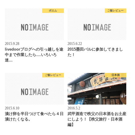
ポエム
ご飯レビュー
2015.9.28
2015.6.22
livedoorブログへの引っ越しを途
2015墨田バルに参加してきまし
中まで作業したら....いろいろ
た！
迷…
ご飯レビュー
日本酒
2015.6.10
2016.5.2
漬け卵を半日つけて食べたら４日
武甲酒造で秩父の日本酒をお土産
漬けたくなる。
にしよう！【秩父旅行・日本酒
編】