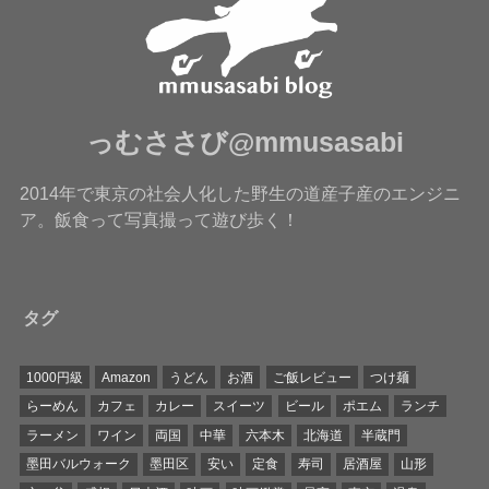
っむささび@mmusasabi
2014年で東京の社会人化した野生の道産子産のエンジニ
ア。飯食って写真撮って遊び歩く！
タグ
1000円級
Amazon
うどん
お酒
ご飯レビュー
つけ麺
らーめん
カフェ
カレー
スイーツ
ビール
ポエム
ランチ
ラーメン
ワイン
両国
中華
六本木
北海道
半蔵門
墨田バルウォーク
墨田区
安い
定食
寿司
居酒屋
山形