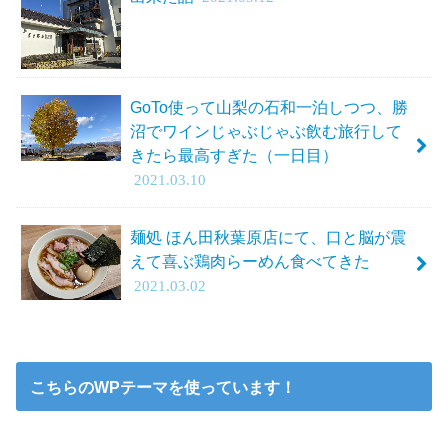
GoTo使って山梨の石和一泊しつつ、勝
沼でワインじゃぶじゃぶ飲む旅行して
きたら最高すぎた（一日目）
2021.03.10
麺処 ほん田秋葉原店にて、口と脳が震
えて喜ぶ鶏肉らーめん食べてきた
2021.03.02
こちらのWPテーマを使っています！