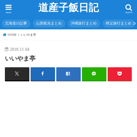
道産子飯日記
menu
search
北海道の記事
山形観光まとめ
沖縄旅行まとめ
秩父旅行まとめ
HOME
いいやま亭
2018.11.04
いいやま亭