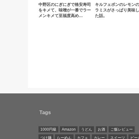
中野区のにぎにぎで格安寿司
キルフェボンのレモン
をキメて、味噌が一番でラー
ラミスがさっぱり美味
メンキメて至福度高め…
た話。
Tags
1000円級
Amazon
うどん
お酒
ご飯レビュー
つけ麺
らーめん
カフェ
カレー
スイーツ
ビー