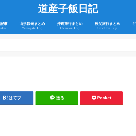
道産子飯日記
の記事
山形観光まとめ
沖縄旅行まとめ
秩父旅行まとめ
ギ
anko
Yamagata Trip
Okinawa Trip
Chichibu Trip
2
2
はてブ
送る
Pocket