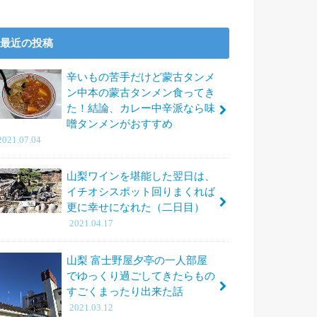
最近の投稿
辛いもの苦手だけど蒙古タンメ
ン中本の蒙古タンメン食ってき
た！結論、カレー中辛派なら味
噌タンメンがおすすめ
2021.07.04
山梨ワインを堪能した翌日は、
イチオシスポット回りまくれば
更に幸せになれた（二日目）
2021.04.17
山梨 富士野屋夕亭の一人部屋
でゆっくり過ごしてきたらもの
すごくまったり出来た話
2021.03.12