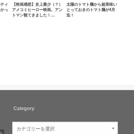
のティ
【映画感想】史上最少（？）
太陽のトマト麺から超美味い
しかっ
アメコミヒーロー映画。アン
とっておきのトマト麺が4月
トマン観てきました！…
迄！
Category
ル