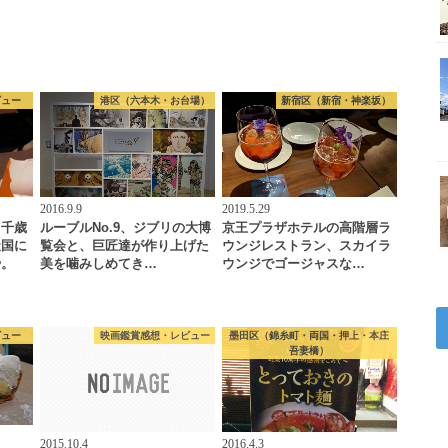
ビュー
港区（六本木・お台場）
新宿区（新宿・神楽坂）
2016.9.9
2019.5.29
・千歳
ルーブルNo.9、ジブリの大博
京王プラザホテルの高階層ラ
天国に
覧会と、巨匠達が作り上げた
ウンジレストラン、スカイラ
や。
美を噛みしめてき…
ウンジでゴージャスな…
ビュー
映画鑑賞感想・レビュー
墨田区（錦糸町・両国・押上・本庄
吾妻橋）
2015.10.4
2016.4.3