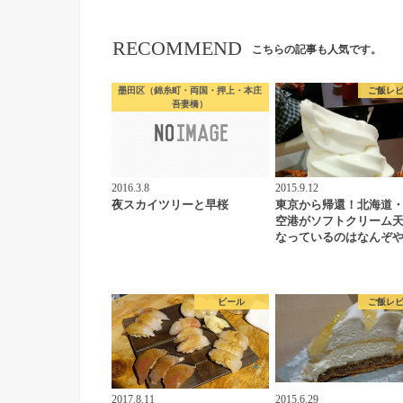
RECOMMEND
こちらの記事も人気です。
墨田区（錦糸町・両国・押上・本庄
ご飯レ
吾妻橋）
2016.3.8
2015.9.12
夜スカイツリーと早桜
東京から帰還！北海道
空港がソフトクリーム
なっているのはなんぞ
ビール
ご飯レ
2017.8.11
2015.6.29