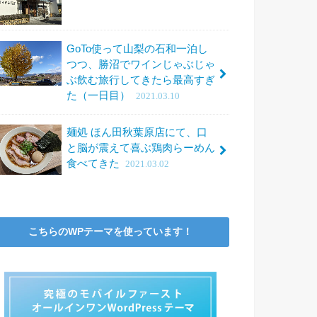
GoTo使って山梨の石和一泊し
つつ、勝沼でワインじゃぶじゃ
ぶ飲む旅行してきたら最高すぎ
た（一日目）
2021.03.10
麺処 ほん田秋葉原店にて、口
と脳が震えて喜ぶ鶏肉らーめん
食べてきた
2021.03.02
こちらのWPテーマを使っています！