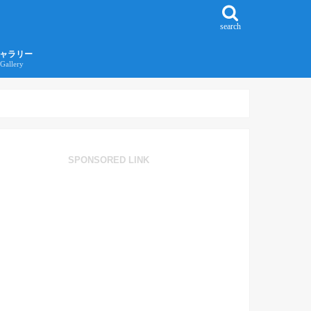
search
ャラリー
Gallery
016年江ノ島旅行ギャラリー
017年沖縄旅行ギャラリー
SPONSORED LINK