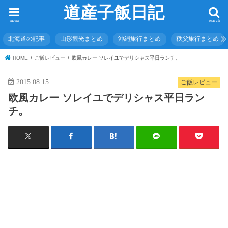
道産子飯日記
menu
search
北海道の記事
山形観光まとめ
沖縄旅行まとめ
秩父旅行まとめ
HOME
ご飯レビュー
欧風カレー ソレイユでデリシャス平日ランチ。
2015.08.15
ご飯レビュー
欧風カレー ソレイユでデリシャス平日ラン
チ。