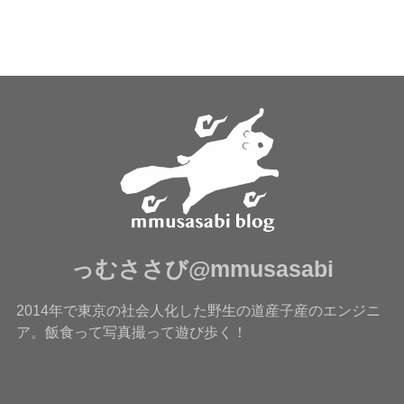
っむささび@mmusasabi
2014年で東京の社会人化した野生の道産子産のエンジニ
ア。飯食って写真撮って遊び歩く！