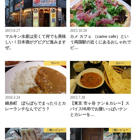
2015.8.27
2015.10.20
マルキン水産は安くて何でも美味
カメ カフェ （came cafe）とい
しい！日本酒がグビグビ進みます
う両国駅の近くにあるおしゃれで
ぜ。
ピ…
カレー
カレー
2016.3.24
2015.7.28
錦糸町 ぼらぼらでまったりとカ
【東京 市ヶ谷 ナン＆カレー】ス
レーランチなんでどう？
パイスHUBでお腹いっぱいナン
とカレーを…
ご飯レビュー
ご飯レビュー