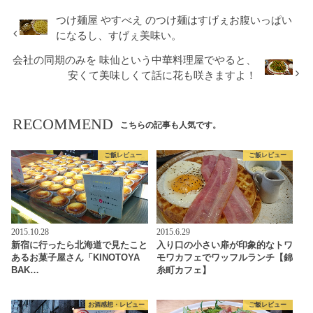
つけ麺屋 やすべえ のつけ麺はすげぇお腹いっぱい
になるし、すげぇ美味い。
会社の同期のみを 味仙という中華料理屋でやると、
安くて美味しくて話に花も咲きますよ！
RECOMMEND
こちらの記事も人気です。
ご飯レビュー
ご飯レビュー
2015.10.28
2015.6.29
新宿に行ったら北海道で見たこと
入り口の小さい扉が印象的なトワ
あるお菓子屋さん「KINOTOYA
モワカフェでワッフルランチ【錦
BAK…
糸町カフェ】
お酒感想・レビュー
ご飯レビュー