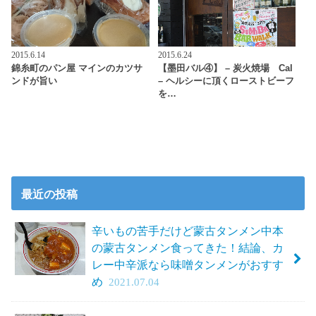
2015.6.14
2015.6.24
錦糸町のパン屋 マインのカツサ
【墨田バル④】 – 炭火焼場 Cal
ンドが旨い
– ヘルシーに頂くローストビーフ
を…
最近の投稿
辛いもの苦手だけど蒙古タンメン中本
の蒙古タンメン食ってきた！結論、カ
レー中辛派なら味噌タンメンがおすす
め
2021.07.04