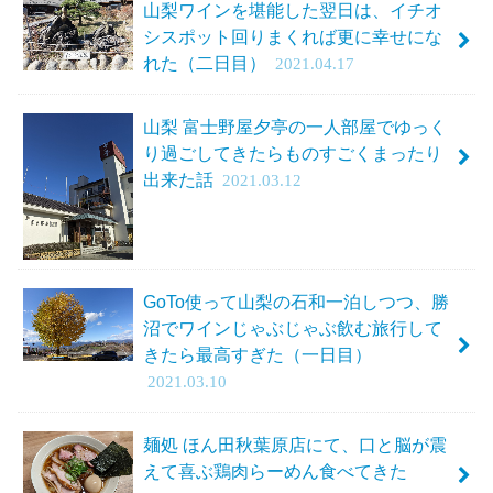
山梨ワインを堪能した翌日は、イチオ
シスポット回りまくれば更に幸せにな
れた（二日目）
2021.04.17
山梨 富士野屋夕亭の一人部屋でゆっく
り過ごしてきたらものすごくまったり
出来た話
2021.03.12
GoTo使って山梨の石和一泊しつつ、勝
沼でワインじゃぶじゃぶ飲む旅行して
きたら最高すぎた（一日目）
2021.03.10
麺処 ほん田秋葉原店にて、口と脳が震
えて喜ぶ鶏肉らーめん食べてきた