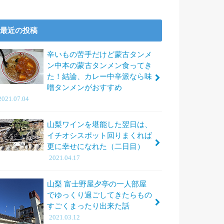
最近の投稿
辛いもの苦手だけど蒙古タンメ
ン中本の蒙古タンメン食ってき
た！結論、カレー中辛派なら味
噌タンメンがおすすめ
2021.07.04
山梨ワインを堪能した翌日は、
イチオシスポット回りまくれば
更に幸せになれた（二日目）
2021.04.17
山梨 富士野屋夕亭の一人部屋
でゆっくり過ごしてきたらもの
すごくまったり出来た話
2021.03.12