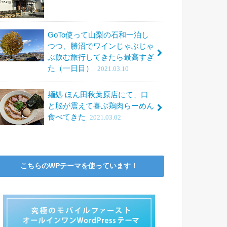
GoTo使って山梨の石和一泊し
つつ、勝沼でワインじゃぶじゃ
ぶ飲む旅行してきたら最高すぎ
た（一日目）
2021.03.10
麺処 ほん田秋葉原店にて、口
と脳が震えて喜ぶ鶏肉らーめん
食べてきた
2021.03.02
こちらのWPテーマを使っています！