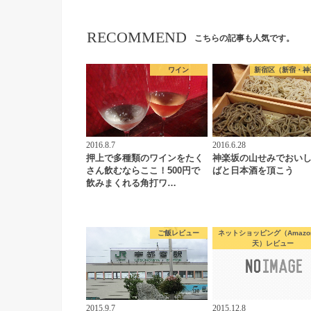
RECOMMEND
こちらの記事も人気です。
ワイン
新宿区（新宿・神
2016.8.7
2016.6.28
押上で多種類のワインをたく
神楽坂の山せみでおい
さん飲むならここ！500円で
ばと日本酒を頂こう
飲みまくれる角打ワ…
ご飯レビュー
ネットショッピング（Amazo
天）レビュー
2015.9.7
2015.12.8