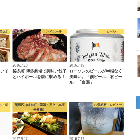
楽坂）
ハイボール
ビール
2016.7.20
2016.7.19
しいそ
錦糸町 博多劇場で美味い餃子
ローソンのビールが半端なく
とハイボールを腹に収める！
美味い。「僕ビール、君ビー
ル」「白濁」
n・楽
墨田区（錦糸町・両国・押上・本庄
お酒感想・レビュー
吾妻橋）
2017.9.27
2016.7.17