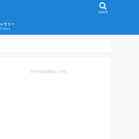
search
ャラリー
Gallery
016年江ノ島旅行ギャラリー
017年沖縄旅行ギャラリー
SPONSORED LINK