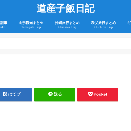
道産子飯日記
の記事
山形観光まとめ
沖縄旅行まとめ
秩父旅行まとめ
ギ
anko
Yamagata Trip
Okinawa Trip
Chichibu Trip
2
2
はてブ
送る
Pocket