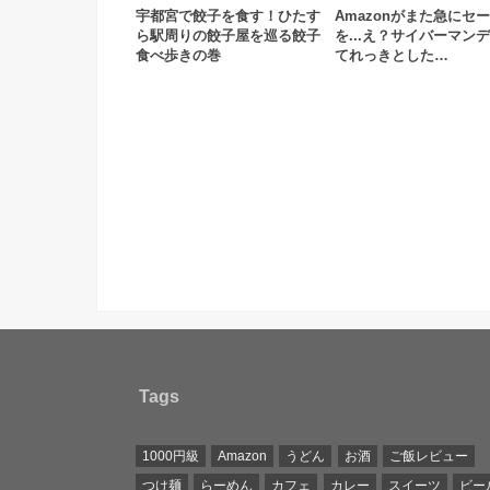
宇都宮で餃子を食す！ひたす
Amazonがまた急にセ
ら駅周りの餃子屋を巡る餃子
を...え？サイバーマン
食べ歩きの巻
てれっきとした…
Tags
1000円級
Amazon
うどん
お酒
ご飯レビュー
つけ麺
らーめん
カフェ
カレー
スイーツ
ビー