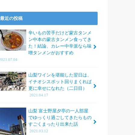
最近の投稿
辛いもの苦手だけど蒙古タンメ
ン中本の蒙古タンメン食ってき
た！結論、カレー中辛派なら味
噌タンメンがおすすめ
2021.07.04
山梨ワインを堪能した翌日は、
イチオシスポット回りまくれば
更に幸せになれた（二日目）
2021.04.17
山梨 富士野屋夕亭の一人部屋
でゆっくり過ごしてきたらもの
すごくまったり出来た話
2021.03.12