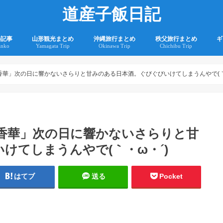
道産子飯日記
の記事
山形観光まとめ
沖縄旅行まとめ
秩父旅行まとめ
ギ
anko
Yamagata Trip
Okinawa Trip
Chichibu Trip
2
2
 香華」次の日に響かないさらりと甘みのある日本酒。ぐびぐびいけてしまうんやで(｀
 香華」次の日に響かないさらりと甘
けてしまうんやで(｀・ω・´)
はてブ
送る
Pocket