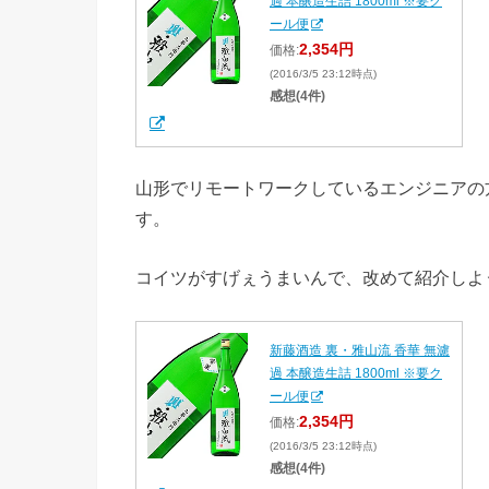
過 本醸造生詰 1800ml ※要ク
ール便
2,354円
価格:
(2016/3/5 23:12時点)
感想(4件)
山形でリモートワークしているエンジニアの
す。
コイツがすげぇうまいんで、改めて紹介しよ
新藤酒造 裏・雅山流 香華 無濾
過 本醸造生詰 1800ml ※要ク
ール便
2,354円
価格:
(2016/3/5 23:12時点)
感想(4件)