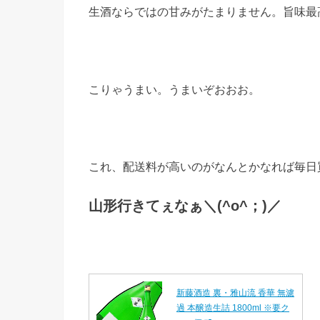
生酒ならではの甘みがたまりません。旨味最
こりゃうまい。うまいぞおおお。
これ、配送料が高いのがなんとかなれば毎日
山形行きてぇなぁ＼(^o^；)／
新藤酒造 裏・雅山流 香華 無濾
過 本醸造生詰 1800ml ※要ク