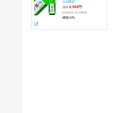
ール便
2,354円
価格:
(2016/3/5 23:12時点)
感想(4件)