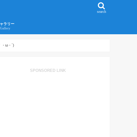
search
ャラリー
Gallery
016年江ノ島旅行ギャラリー
017年沖縄旅行ギャラリー
・ω・´)
SPONSORED LINK