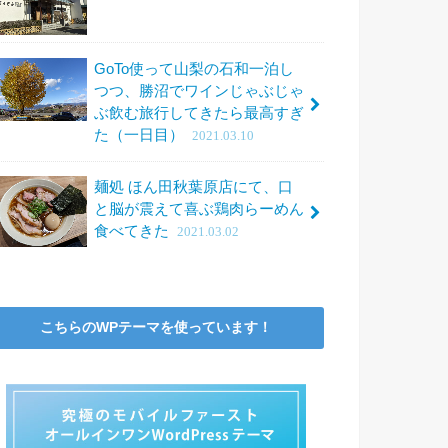
GoTo使って山梨の石和一泊し
つつ、勝沼でワインじゃぶじゃ
ぶ飲む旅行してきたら最高すぎ
た（一日目）
2021.03.10
麺処 ほん田秋葉原店にて、口
と脳が震えて喜ぶ鶏肉らーめん
食べてきた
2021.03.02
こちらのWPテーマを使っています！