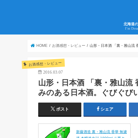
北海道
I’m Dos
HOME
お酒感想・レビュー
山形・日本酒 「裏・雅山流
お酒感想・レビュー
2016.03.07
山形・日本酒 「裏・雅山流
みのある日本酒。ぐびぐびい
ポスト
シェア
新藤酒造 裏・雅山流 香華 無濾