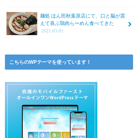
麺処 ほん田秋葉原店にて、口と脳が震
えて喜ぶ鶏肉らーめん食べてきた
2021.03.02
こちらのWPテーマを使っています！