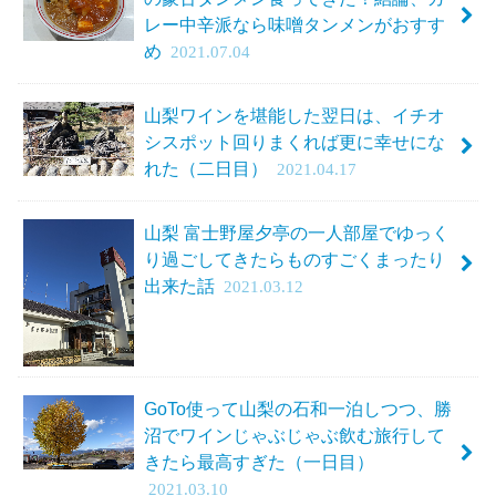
レー中辛派なら味噌タンメンがおすす
め
2021.07.04
山梨ワインを堪能した翌日は、イチオ
シスポット回りまくれば更に幸せにな
れた（二日目）
2021.04.17
山梨 富士野屋夕亭の一人部屋でゆっく
り過ごしてきたらものすごくまったり
出来た話
2021.03.12
GoTo使って山梨の石和一泊しつつ、勝
沼でワインじゃぶじゃぶ飲む旅行して
きたら最高すぎた（一日目）
2021.03.10