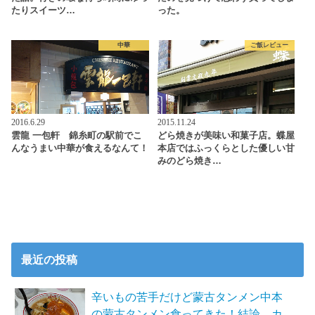
たりスイーツ…
った。
中華
ご飯レビュー
2016.6.29
2015.11.24
雲龍 一包軒 錦糸町の駅前でこ
どら焼きが美味い和菓子店。蝶屋
んなうまい中華が食えるなんて！
本店ではふっくらとした優しい甘
みのどら焼き…
最近の投稿
辛いもの苦手だけど蒙古タンメン中本
の蒙古タンメン食ってきた！結論、カ