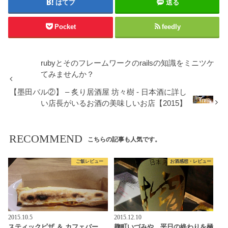
はてブ
送る
Pocket
feedly
rubyとそのフレームワークのrailsの知識をミニツケ
てみませんか？
【墨田バル②】 – 炙り居酒屋 坊々樹 - 日本酒に詳し
い店長がいるお酒の美味しいお店【2015】
RECOMMEND
こちらの記事も人気です。
ご飯レビュー
お酒感想・レビュー
2015.10.5
2015.12.10
スティックピザ ＆ カフェバー
麹町いづみや。平日の終わりを極