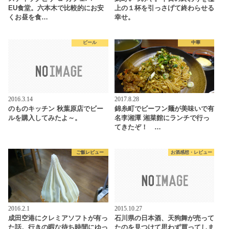
EU食堂。六本木で比較的にお安
上の１杯を引っさげて終わらせる
くお昼を食…
幸せ。
ビール
中華
2016.3.14
2017.8.28
のものキッチン 秋葉原店でビー
錦糸町でビーフン麺が美味いで有
ルを購入してみたよ～。
名李湘潭 湘菜館にランチで行っ
てきたぞ！ …
ご飯レビュー
お酒感想・レビュー
2016.2.1
2015.10.27
成田空港にクレミアソフトが有っ
石川県の日本酒、天狗舞が売って
た話。行きの暇な待ち時間にゆっ
たのを見つけて思わず買ってしま