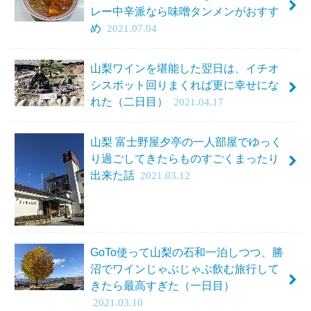
レー中辛派なら味噌タンメンがおすす
め
2021.07.04
山梨ワインを堪能した翌日は、イチオ
シスポット回りまくれば更に幸せにな
れた（二日目）
2021.04.17
山梨 富士野屋夕亭の一人部屋でゆっく
り過ごしてきたらものすごくまったり
出来た話
2021.03.12
GoTo使って山梨の石和一泊しつつ、勝
沼でワインじゃぶじゃぶ飲む旅行して
きたら最高すぎた（一日目）
2021.03.10