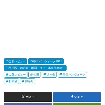
ご飯レビュー
墨田バルウォーク2015
墨田区（錦糸町・両国・押上・本庄吾妻橋）
ご飯レビュー
七田
坊々樹
墨田バルウォーク
日本酒
錦糸町
ポスト
シェア