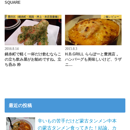
SQUARE
墨田区（錦糸町・両国・押上・本庄吾妻橋）
ご飯レビュー
2016.8.14
2015.8.3
錦糸町で軽く一杯だけ飲むならこ
H.B.GRILL ららぽーと豊洲店 。
の立ち飲み屋がお勧めですね。立
ハンバーグも美味しいけど、ラザ
ち呑み 粋
ニ…
最近の投稿
辛いもの苦手だけど蒙古タンメン中本
の蒙古タンメン食ってきた！結論、カ