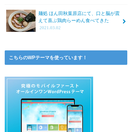
麺処 ほん田秋葉原店にて、口と脳が震
えて喜ぶ鶏肉らーめん食べてきた
2021.03.02
こちらのWPテーマを使っています！