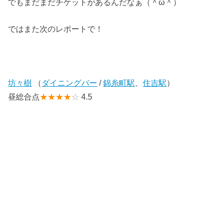
でもまだまだチケットがあるんだなぁ（＾ω＾）
ではまた次のレポートで！
坊々樹
（
ダイニングバー
/
錦糸町駅
、
住吉駅
）
昼総合点
★★★★
☆
4.5