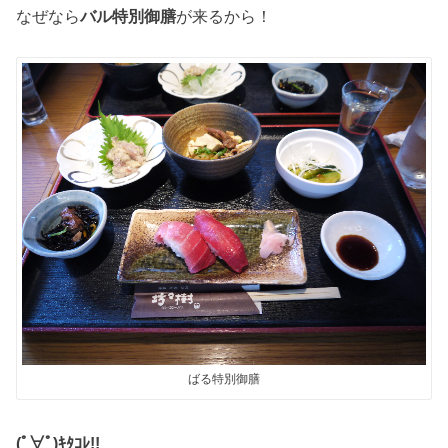
なぜなら
バル特別御膳
が来るから！
ばる特別御膳
(ﾟ∀ﾟ)ｷﾀｺﾚ!!