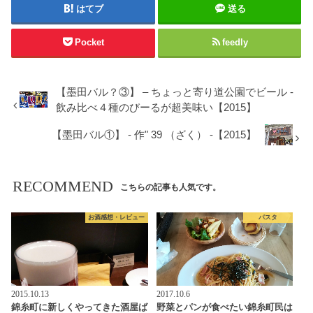
はてブ
送る
Pocket
feedly
【墨田バル？③】 – ちょっと寄り道公園でビール -
飲み比べ４種のびーるが超美味い【2015】
【墨田バル①】 - 作" 39 （ざく） -【2015】
RECOMMEND
こちらの記事も人気です。
お酒感想・レビュー
パスタ
2015.10.13
2017.10.6
錦糸町に新しくやってきた酒屋ば
野菜とパンが食べたい錦糸町民は