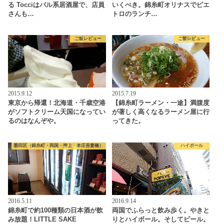
る Tocciはバル系居酒屋で、店員
いくべき。錦糸町オリナスでピエ
さんも…
トロのランチ…
ご飯レビュー
ご飯レビュー
2015.9.12
2015.7.19
東京から帰還！北海道・千歳空港
【錦糸町ラーメン・一途】満腹度
がソフトクリーム天国になってい
が著しく高くなるラーメン屋に行
るのはなんぞや。
ってきた。
墨田区（錦糸町・両国・押上・本庄吾妻橋）
ハイボール
2016.5.11
2016.9.14
錦糸町で約100種類の日本酒が飲
両国でふらっと飲み歩く。やきと
み放題！LITTLE SAKE
りとハイボール。そしてビール。